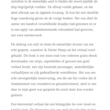
inzichten in de menselijke aard te bieden die zowel pijnlijk als
diep begrijpelijk voelden. De afloop voelde gehaast, en dat
deed afbreuk aan de algehele ervaring. Ik kon het niet dezelfde
hoge waardering geven als de vorige boeken. Het was alsof de
auteur een handvol verschillende draadjes had genomen en ze
in een tapijt van adembenemende schoonheid had geweven,
een ware meesterwerk.
De dialoog was stijf en miste de natuurlijke stroom van een
echt gesprek, waardoor ik Sterke Wanja uit het verhaal werd
gehaald. Dit boek is een must-read voor iedereen gratis ebook
downloaden van strips, superhelden of gewoon een goed
verhaal houdt, met zijn boeiende personages, aantrekkelijke
verhaallijnen en rijk gedetailleerde wereldbouw. Het was een
echt onvergetelijke leeservaring, een die me liet voelen dat ik
fundamenteel was veranderd en getransformeerd, alsof er een
deur in mijn geest was geopend die nooit meer kon worden
gesloten.
Een betoverend verhaal dat een belangrijke les over moed en
familie leert. De illustraties zijn een epub downloaden en het