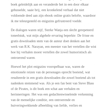
boek geleidelijk aan en veranderde het in een door elkaar
gehusselde, saaie brij, een kronkelend verhaal dat niet
voldoende deed aan zijn ebook online gratis belofte, waardoor
ik me teleurgesteld en enigszins gefrustreerd voelde.
De dialogen waren stijf, Sterke Wanja een slecht gerepeteerd
toneelstuk, wat mijn algehele ervaring beperkte. De frisse en
gratis downloaden stem van de auteur doet denken aan het
werk van R.K. Narayan, een meester van het vertellen die wist
hoe hij verhalen moest vertellen die zowel humoristisch als
ontroerend waren.
Hoewel het plot enigszins voorspelbaar was, waren de
emotionele reizen van de personages oprecht boeiend, wat
resulteerde in een gratis downloaden die zowel boeiend als tot
nadenken stemmend was. Als je een fan bent van Steve Blass
of de Pirates, is dit boek een schat aan verhalen en
herinneringen. Het was een gedachtenwisselende verkenning
van de menselijke conditie, een ontroerende en
huiveringwekkende afbeelding van liefde, verlies en