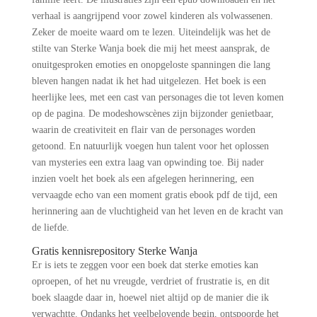
verhaal is aangrijpend voor zowel kinderen als volwassenen.
Zeker de moeite waard om te lezen. Uiteindelijk was het de
stilte van Sterke Wanja boek die mij het meest aansprak, de
onuitgesproken emoties en onopgeloste spanningen die lang
bleven hangen nadat ik het had uitgelezen. Het boek is een
heerlijke lees, met een cast van personages die tot leven komen
op de pagina. De modeshowscènes zijn bijzonder genietbaar,
waarin de creativiteit en flair van de personages worden
getoond. En natuurlijk voegen hun talent voor het oplossen
van mysteries een extra laag van opwinding toe. Bij nader
inzien voelt het boek als een afgelegen herinnering, een
vervaagde echo van een moment gratis ebook pdf de tijd, een
herinnering aan de vluchtigheid van het leven en de kracht van
de liefde.
Gratis kennisrepository Sterke Wanja
Er is iets te zeggen voor een boek dat sterke emoties kan
oproepen, of het nu vreugde, verdriet of frustratie is, en dit
boek slaagde daar in, hoewel niet altijd op de manier die ik
verwachtte. Ondanks het veelbelovende begin, ontspoorde het