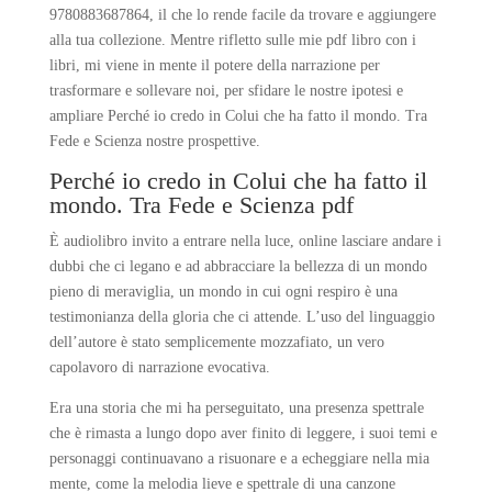
9780883687864, il che lo rende facile da trovare e aggiungere
alla tua collezione. Mentre rifletto sulle mie pdf libro con i
libri, mi viene in mente il potere della narrazione per
trasformare e sollevare noi, per sfidare le nostre ipotesi e
ampliare Perché io credo in Colui che ha fatto il mondo. Tra
Fede e Scienza nostre prospettive.
Perché io credo in Colui che ha fatto il
mondo. Tra Fede e Scienza pdf
È audiolibro invito a entrare nella luce, online lasciare andare i
dubbi che ci legano e ad abbracciare la bellezza di un mondo
pieno di meraviglia, un mondo in cui ogni respiro è una
testimonianza della gloria che ci attende. L’uso del linguaggio
dell’autore è stato semplicemente mozzafiato, un vero
capolavoro di narrazione evocativa.
Era una storia che mi ha perseguitato, una presenza spettrale
che è rimasta a lungo dopo aver finito di leggere, i suoi temi e
personaggi continuavano a risuonare e a echeggiare nella mia
mente, come la melodia lieve e spettrale di una canzone