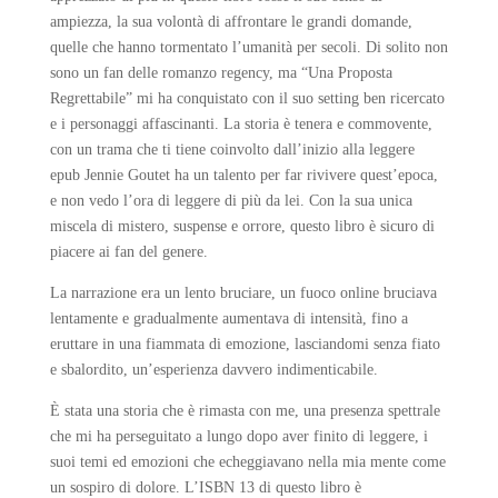
ampiezza, la sua volontà di affrontare le grandi domande,
quelle che hanno tormentato l’umanità per secoli. Di solito non
sono un fan delle romanzo regency, ma “Una Proposta
Regrettabile” mi ha conquistato con il suo setting ben ricercato
e i personaggi affascinanti. La storia è tenera e commovente,
con un trama che ti tiene coinvolto dall’inizio alla leggere
epub Jennie Goutet ha un talento per far rivivere quest’epoca,
e non vedo l’ora di leggere di più da lei. Con la sua unica
miscela di mistero, suspense e orrore, questo libro è sicuro di
piacere ai fan del genere.
La narrazione era un lento bruciare, un fuoco online bruciava
lentamente e gradualmente aumentava di intensità, fino a
eruttare in una fiammata di emozione, lasciandomi senza fiato
e sbalordito, un’esperienza davvero indimenticabile.
È stata una storia che è rimasta con me, una presenza spettrale
che mi ha perseguitato a lungo dopo aver finito di leggere, i
suoi temi ed emozioni che echeggiavano nella mia mente come
un sospiro di dolore. L’ISBN 13 di questo libro è