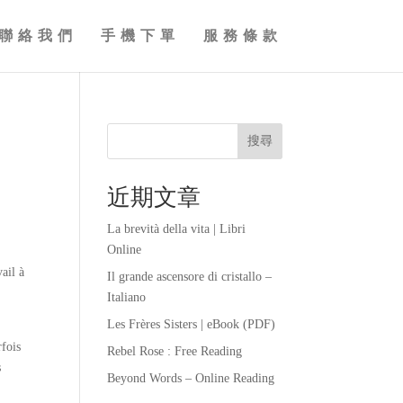
聯絡我們
手機下單
服務條款
搜尋
近期文章
La brevità della vita | Libri
Online
vail à
Il grande ascensore di cristallo –
Italiano
Les Frères Sisters | eBook (PDF)
rfois
Rebel Rose : Free Reading
s
Beyond Words – Online Reading