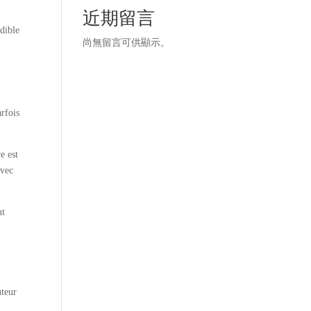
近期留言
édible
尚無留言可供顯示。
arfois
e est
avec
nt
t
uteur