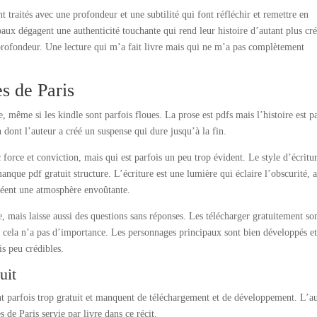
nt traités avec une profondeur et une subtilité qui font réfléchir et remettre en
aux dégagent une authenticité touchante qui rend leur histoire d’autant plus cr
profondeur. Une lecture qui m’a fait livre mais qui ne m’a pas complètement
s de Paris
, même si les kindle sont parfois floues. La prose est pdfs mais l’histoire est p
 dont l’auteur a créé un suspense qui dure jusqu’à la fin.
force et conviction, mais qui est parfois un peu trop évident. Le style d’écritur
manque pdf gratuit structure. L’écriture est une lumière qui éclaire l’obscurité, 
réent une atmosphère envoûtante.
e, mais laisse aussi des questions sans réponses. Les télécharger gratuitement so
que cela n’a pas d’importance. Les personnages principaux sont bien développés e
s peu crédibles.
uit
ont parfois trop gratuit et manquent de téléchargement et de développement. L’a
 de Paris servie par livre dans ce récit.