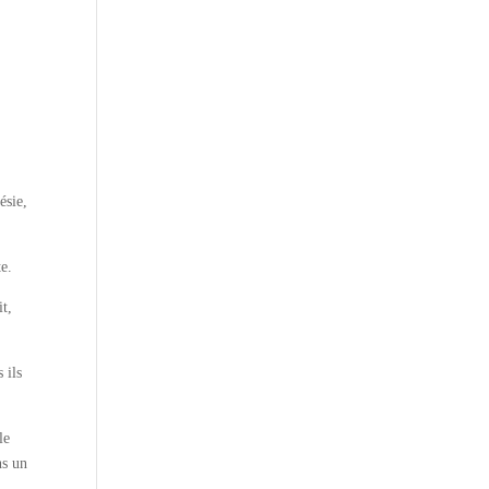
ésie,
e.
it,
 ils
le
ns un