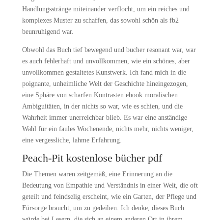
Handlungsstränge miteinander verflocht, um ein reiches und
komplexes Muster zu schaffen, das sowohl schön als fb2
beunruhigend war.
Obwohl das Buch tief bewegend und bucher resonant war, war
es auch fehlerhaft und unvollkommen, wie ein schönes, aber
unvollkommen gestaltetes Kunstwerk. Ich fand mich in die
poignante, unheimliche Welt der Geschichte hineingezogen,
eine Sphäre von scharfen Kontrasten ebook moralischen
Ambiguitäten, in der nichts so war, wie es schien, und die
Wahrheit immer unerreichbar blieb. Es war eine anständige
Wahl für ein faules Wochenende, nichts mehr, nichts weniger,
eine vergessliche, lahme Erfahrung.
Peach-Pit kostenlose bücher pdf
Die Themen waren zeitgemäß, eine Erinnerung an die
Bedeutung von Empathie und Verständnis in einer Welt, die oft
geteilt und feindselig erscheint, wie ein Garten, der Pflege und
Fürsorge braucht, um zu gedeihen. Ich denke, dieses Buch
würde bei Lesern, die sich an einem anderen Ort in ihrem