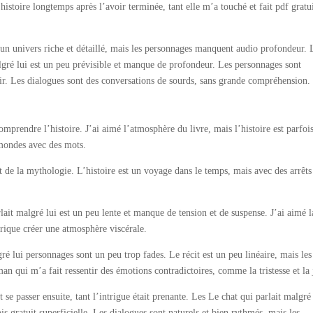
istoire longtemps après l’avoir terminée, tant elle m’a touché et fait pdf gratu
r un univers riche et détaillé, mais les personnages manquent audio profondeur. 
lgré lui est un peu prévisible et manque de profondeur. Les personnages sont
ir. Les dialogues sont des conversations de sourds, sans grande compréhension.
prendre l’histoire. J’ai aimé l’atmosphère du livre, mais l’histoire est parfoi
 mondes avec des mots.
t de la mythologie. L’histoire est un voyage dans le temps, mais avec des arrêts
ait malgré lui est un peu lente et manque de tension et de suspense. J’ai aimé l
érique créer une atmosphère viscérale.
gré lui personnages sont un peu trop fades. Le récit est un peu linéaire, mais les
an qui m’a fait ressentir des émotions contradictoires, comme la tristesse et la 
e passer ensuite, tant l’intrigue était prenante. Les Le chat qui parlait malgré 
is gratuit superficielle. Les dialogues sont naturels et bien rythmés, mais les