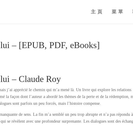
主頁
菜單
é lui – [EPUB, PDF, eBooks]
é lui – Claude Roy
 mais j’ai apprécié le chemin qui m’a mené là. Un livre qui explore les relations
aimé la façon dont l’auteur a abordé les thèmes de la perte et de la rédemption, 
ialogues sont parfois un peu forcés, mais l’histoire compense.
t manquante de sens. La fin m’a semblé un peu trop abrupte et n’a pas répondu 
 qui se révèlent avec une profondeur surprenante. Les dialogues sont des échan