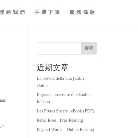
聯絡我們
手機下單
服務條款
搜尋
近期文章
La brevità della vita | Libri
Online
Il grande ascensore di cristallo –
mais
Italiano
Les Frères Sisters | eBook (PDF)
à
Rebel Rose : Free Reading
ges
Beyond Words – Online Reading