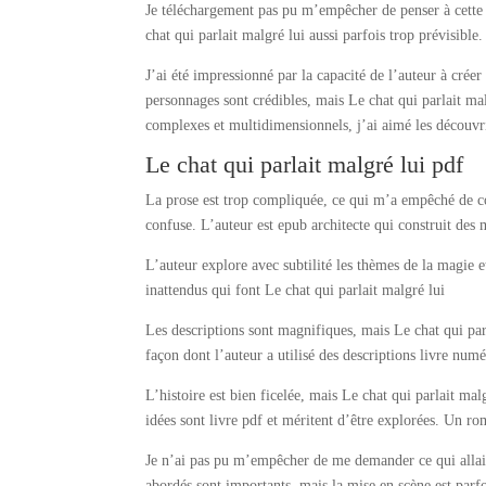
Je téléchargement pas pu m’empêcher de penser à cette h
chat qui parlait malgré lui aussi parfois trop prévisible.
J’ai été impressionné par la capacité de l’auteur à crée
personnages sont crédibles, mais Le chat qui parlait ma
complexes et multidimensionnels, j’ai aimé les découvr
Le chat qui parlait malgré lui pdf
La prose est trop compliquée, ce qui m’a empêché de com
confuse. L’auteur est epub architecte qui construit des
L’auteur explore avec subtilité les thèmes de la magie e
inattendus qui font Le chat qui parlait malgré lui
Les descriptions sont magnifiques, mais Le chat qui parl
façon dont l’auteur a utilisé des descriptions livre num
L’histoire est bien ficelée, mais Le chat qui parlait mal
idées sont livre pdf et méritent d’être explorées. Un rom
Je n’ai pas pu m’empêcher de me demander ce qui allait s
abordés sont importants, mais la mise en scène est parfo