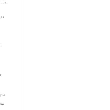
it Le
Les
s
a
joie.
lui