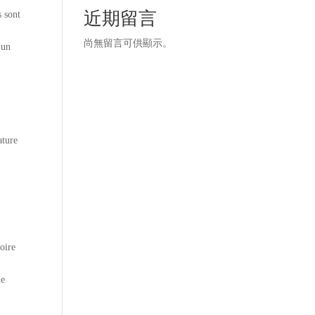
近期留言
s sont
,
尚無留言可供顯示。
 un
ature
toire
ne