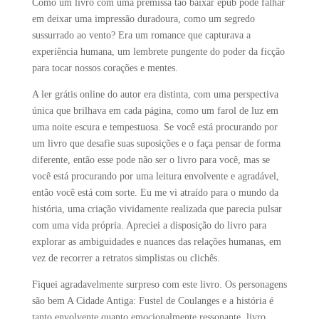
Como um livro com uma premissa tão baixar epub pode falhar
em deixar uma impressão duradoura, como um segredo
sussurrado ao vento? Era um romance que capturava a
experiência humana, um lembrete pungente do poder da ficção
para tocar nossos corações e mentes.
A ler grátis online do autor era distinta, com uma perspectiva
única que brilhava em cada página, como um farol de luz em
uma noite escura e tempestuosa. Se você está procurando por
um livro que desafie suas suposições e o faça pensar de forma
diferente, então esse pode não ser o livro para você, mas se
você está procurando por uma leitura envolvente e agradável,
então você está com sorte. Eu me vi atraído para o mundo da
história, uma criação vividamente realizada que parecia pulsar
com uma vida própria. Apreciei a disposição do livro para
explorar as ambiguidades e nuances das relações humanas, em
vez de recorrer a retratos simplistas ou clichês.
Fiquei agradavelmente surpreso com este livro. Os personagens
são bem A Cidade Antiga: Fustel de Coulanges e a história é
tanto envolvente quanto emocionalmente ressonante. livro