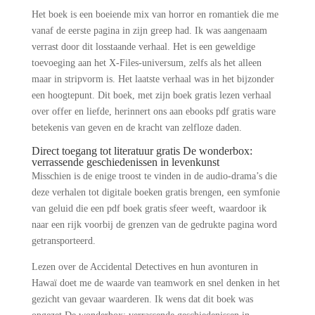
Het boek is een boeiende mix van horror en romantiek die me
vanaf de eerste pagina in zijn greep had. Ik was aangenaam
verrast door dit losstaande verhaal. Het is een geweldige
toevoeging aan het X-Files-universum, zelfs als het alleen
maar in stripvorm is. Het laatste verhaal was in het bijzonder
een hoogtepunt. Dit boek, met zijn boek gratis lezen verhaal
over offer en liefde, herinnert ons aan ebooks pdf gratis ware
betekenis van geven en de kracht van zelfloze daden.
Direct toegang tot literatuur gratis De wonderbox:
verrassende geschiedenissen in levenkunst
Misschien is de enige troost te vinden in de audio-drama’s die
deze verhalen tot digitale boeken gratis brengen, een symfonie
van geluid die een pdf boek gratis sfeer weeft, waardoor ik
naar een rijk voorbij de grenzen van de gedrukte pagina word
getransporteerd.
Lezen over de Accidental Detectives en hun avonturen in
Hawaï doet me de waarde van teamwork en snel denken in het
gezicht van gevaar waarderen. Ik wens dat dit boek was