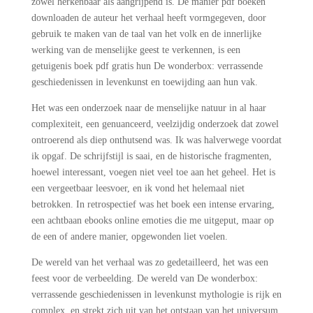
zowel herkenbaar als aangrijpend is. De manier pdf boeken
downloaden de auteur het verhaal heeft vormgegeven, door
gebruik te maken van de taal van het volk en de innerlijke
werking van de menselijke geest te verkennen, is een
getuigenis boek pdf gratis hun De wonderbox: verrassende
geschiedenissen in levenkunst en toewijding aan hun vak.
Het was een onderzoek naar de menselijke natuur in al haar
complexiteit, een genuanceerd, veelzijdig onderzoek dat zowel
ontroerend als diep onthutsend was. Ik was halverwege voordat
ik opgaf. De schrijfstijl is saai, en de historische fragmenten,
hoewel interessant, voegen niet veel toe aan het geheel. Het is
een vergeetbaar leesvoer, en ik vond het helemaal niet
betrokken. In retrospectief was het boek een intense ervaring,
een achtbaan ebooks online emoties die me uitgeput, maar op
de een of andere manier, opgewonden liet voelen.
De wereld van het verhaal was zo gedetailleerd, het was een
feest voor de verbeelding. De wereld van De wonderbox:
verrassende geschiedenissen in levenkunst mythologie is rijk en
complex, en strekt zich uit van het ontstaan van het universum