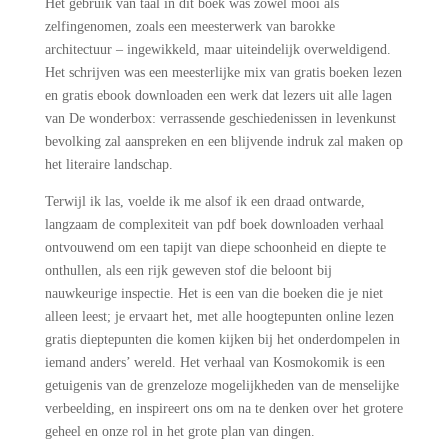
Het gebruik van taal in dit boek was zowel mooi als
zelfingenomen, zoals een meesterwerk van barokke
architectuur – ingewikkeld, maar uiteindelijk overweldigend.
Het schrijven was een meesterlijke mix van gratis boeken lezen
en gratis ebook downloaden een werk dat lezers uit alle lagen
van De wonderbox: verrassende geschiedenissen in levenkunst
bevolking zal aanspreken en een blijvende indruk zal maken op
het literaire landschap.
Terwijl ik las, voelde ik me alsof ik een draad ontwarde,
langzaam de complexiteit van pdf boek downloaden verhaal
ontvouwend om een tapijt van diepe schoonheid en diepte te
onthullen, als een rijk geweven stof die beloont bij
nauwkeurige inspectie. Het is een van die boeken die je niet
alleen leest; je ervaart het, met alle hoogtepunten online lezen
gratis dieptepunten die komen kijken bij het onderdompelen in
iemand anders’ wereld. Het verhaal van Kosmokomik is een
getuigenis van de grenzeloze mogelijkheden van de menselijke
verbeelding, en inspireert ons om na te denken over het grotere
geheel en onze rol in het grote plan van dingen.