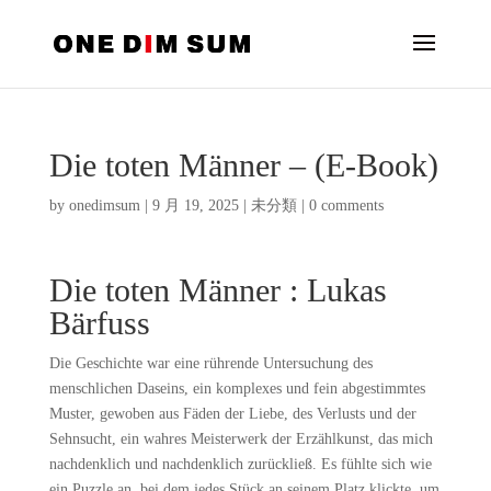
Die toten Männer – (E-Book)
by
onedimsum
|
9 月 19, 2025
|
未分類
|
0 comments
Die toten Männer : Lukas
Bärfuss
Die Geschichte war eine rührende Untersuchung des
menschlichen Daseins, ein komplexes und fein abgestimmtes
Muster, gewoben aus Fäden der Liebe, des Verlusts und der
Sehnsucht, ein wahres Meisterwerk der Erzählkunst, das mich
nachdenklich und nachdenklich zurückließ. Es fühlte sich wie
ein Puzzle an, bei dem jedes Stück an seinem Platz klickte, um