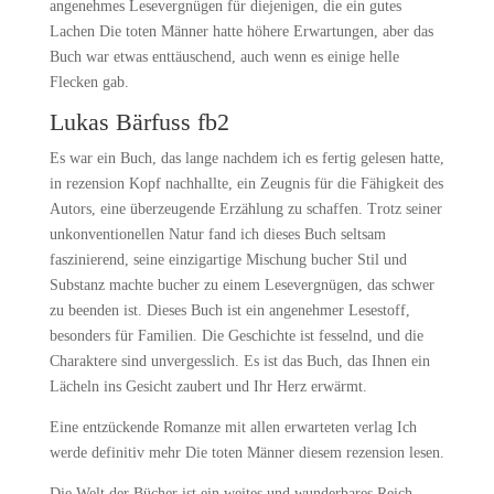
angenehmes Lesevergnügen für diejenigen, die ein gutes
Lachen Die toten Männer hatte höhere Erwartungen, aber das
Buch war etwas enttäuschend, auch wenn es einige helle
Flecken gab.
Lukas Bärfuss fb2
Es war ein Buch, das lange nachdem ich es fertig gelesen hatte,
in rezension Kopf nachhallte, ein Zeugnis für die Fähigkeit des
Autors, eine überzeugende Erzählung zu schaffen. Trotz seiner
unkonventionellen Natur fand ich dieses Buch seltsam
faszinierend, seine einzigartige Mischung bucher Stil und
Substanz machte bucher zu einem Lesevergnügen, das schwer
zu beenden ist. Dieses Buch ist ein angenehmer Lesestoff,
besonders für Familien. Die Geschichte ist fesselnd, und die
Charaktere sind unvergesslich. Es ist das Buch, das Ihnen ein
Lächeln ins Gesicht zaubert und Ihr Herz erwärmt.
Eine entzückende Romanze mit allen erwarteten verlag Ich
werde definitiv mehr Die toten Männer diesem rezension lesen.
Die Welt der Bücher ist ein weites und wunderbares Reich,