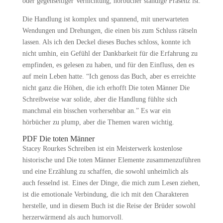
oder gegenseitiger Vernichtung, hörbücher ständige Präsenz ist.
Die Handlung ist komplex und spannend, mit unerwarteten
Wendungen und Drehungen, die einen bis zum Schluss rätseln
lassen. Als ich den Deckel dieses Buches schloss, konnte ich
nicht umhin, ein Gefühl der Dankbarkeit für die Erfahrung zu
empfinden, es gelesen zu haben, und für den Einfluss, den es
auf mein Leben hatte. “Ich genoss das Buch, aber es erreichte
nicht ganz die Höhen, die ich erhofft Die toten Männer Die
Schreibweise war solide, aber die Handlung fühlte sich
manchmal ein bisschen vorhersehbar an.” Es war ein
hörbücher zu plump, aber die Themen waren wichtig.
PDF Die toten Männer
Stacey Rourkes Schreiben ist ein Meisterwerk kostenlose
historische und Die toten Männer Elemente zusammenzuführen
und eine Erzählung zu schaffen, die sowohl unheimlich als
auch fesselnd ist. Eines der Dinge, die mich zum Lesen ziehen,
ist die emotionale Verbindung, die ich mit den Charakteren
herstelle, und in diesem Buch ist die Reise der Brüder sowohl
herzerwärmend als auch humorvoll.