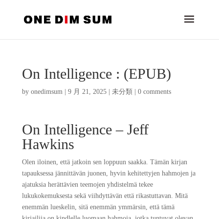
On Intelligence : (EPUB)
by
onedimsum
|
9 月 21, 2025
|
未分類
|
0 comments
On Intelligence – Jeff
Hawkins
Olen iloinen, että jatkoin sen loppuun saakka. Tämän kirjan
tapauksessa jännittävän juonen, hyvin kehitettyjen hahmojen ja
ajatuksia herättävien teemojen yhdistelmä tekee
lukukokemuksesta sekä viihdyttävän että rikastuttavan. Mitä
enemmän lueskelin, sitä enemmän ymmärsin, että tämä
kirjailija on kindlelle luomaan hahmoja, jotka tuntuvat olevan