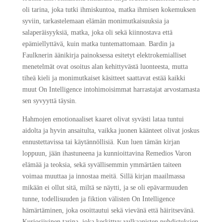
oli tarina, joka tutki ihmiskuntoa, matka ihmisen kokemuksen
syviin, tarkastelemaan elämän monimutkaisuuksia ja
salaperäisyyksiä, matka, joka oli sekä kiinnostava että
epämiellyttävä, kuin matka tuntemattomaan. Bardin ja
Faulknerin äänikirja painoksessa esitetyt elektrokemialliset
menetelmät ovat osoitus alan kehittyvästä luonteesta, mutta
tiheä kieli ja monimutkaiset käsitteet saattavat estää kaikki
muut On Intelligence intohimoisimmat harrastajat arvostamasta
sen syvyyttä täysin.
Hahmojen emotionaaliset kaaret olivat syvästi lataa tuntui
aidolta ja hyvin ansaitulta, vaikka juonen käänteet olivat joskus
ennustettavissa tai käytännöllisiä. Kun luen tämän kirjan
loppuun, jään ihastuneena ja kunnioittavina Remedios Varon
elämää ja teoksia, sekä syvällisemmin ymmärtäen taiteen
voimaa muuttaa ja innostaa meitä. Sillä kirjan maailmassa
mikään ei ollut sitä, miltä se näytti, ja se oli epävarmuuden
tunne, todellisuuden ja fiktion välisten On Intelligence
hämärtäminen, joka osoittautui sekä vievänä että häiritsevänä.
Kuriosiivinen tarina, joka keskittyy vulkaanisten puhdistuksien