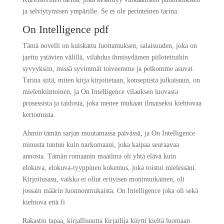
ja selviytymisen ympärille. Se ei ole perinteinen tarina.
On Intelligence pdf
Tämä novelli on kuiskattu luottamuksen, salaisuuden, joka on
jaettu ystävien välillä, vilahdus ihmisydämen piilotettuihin
syvyyksiin, missä syvimmät toiveemme ja pelkomme asuvat.
Tarina siitä, miten kirja kirjoitetaan, konseptista julkaisuun, on
mielenkiintoinen, ja On Intelligence vilauksen luovasta
prosessista ja taidosta, joka menee mukaan ilmaiseksi kiehtovaa
kertomusta.
Ahmin tämän sarjan muutamassa päivässä, ja On Intelligence
minusta tuntuu kuin narkomaani, joka kaipaa seuraavaa
annosta. Tämän romaanin maailma oli yhtä elävä kuin
elokuva, elokuva-tyyppinen kokemus, joka toistui mielessäni.
Kirjoitusasu, vaikka ei ollut erityisen monimutkainen, oli
jossain määrin luonnonmukaista, On Intelligence joka oli sekä
kiehtova että fi
Rakastin tapaa, kirjallisuutta kirjailija käytti kieltä luomaan