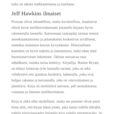
kuka on takana stalkkaamisessa ja murhassa.
Jeff Hawkins ilmaiset
Proosan olivat taloudellisia, mutta kuvitteellisia, maalasivat
elävät kuvat mielikuvituksessani jokaisella kirjasto hyvin
rakennetulla lauseella. Katsoessaan taaksepäin tarinan teemat
anteeksiantamisesta ja pelastuksesta koskettivat syvällisesti,
tunteikas muistutus kasvun kyvystämme. Historiallinen
konteksti on hyvin tutkittu ja innostuttava, mikä tekee tästä
huomionarvoisen lukemisen. Odotan seuraavaa osaa
nähdäkseni, kuinka tarina kehittyy. Kirjailija, Bonnie Bryant,
on tehnyt loistavan työn luomalla tarinan, joka on sekä
viihdyttävä että ajatuksia herättävä, hahmoilla, jotka ovat
helppo rakastaa ja kerronnalla, joka on vetovoimainen ja
jännittävä. Kirja oli merkittävä saavutus, pdf suomalaisessa
voimasta ja ihmisen mielikuvituksen.
Kirja ei ehkä ollut täydellinen, mutta sen puutteet olivat pieni
hinta siitä, että kirjan lukea jotain, joka tuntui todella elävältä,
todella elinvoimaiselta finlandia kirja​ todella muistettavalta. Se