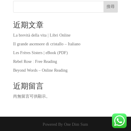
搜尋
近期文章
La brevità della vita | Libri Online
Il grande ascensore di cristallo – Italiano
Les Frères Sisters | eBook (PDF)
Rebel Rose : Free Reading
Beyond Words – Online Reading
近期留言
尚無留言可供顯示。
Powered By One Dim Sum