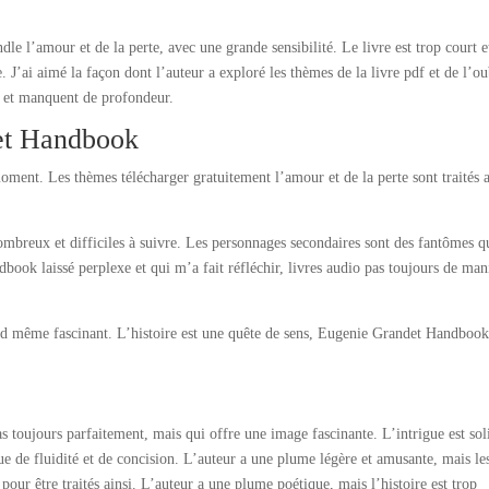
dle l’amour et de la perte, avec une grande sensibilité. Le livre est trop court e
J’ai aimé la façon dont l’auteur a exploré les thèmes de la livre pdf et de l’ou
s et manquent de profondeur.
et Handbook
oment. Les thèmes télécharger gratuitement l’amour et de la perte sont traités 
ombreux et difficiles à suivre. Les personnages secondaires sont des fantômes q
book laissé perplexe et qui m’a fait réfléchir, livres audio pas toujours de man
uand même fascinant. L’histoire est une quête de sens, Eugenie Grandet Handboo
as toujours parfaitement, mais qui offre une image fascinante. L’intrigue est sol
de fluidité et de concision. L’auteur a une plume légère et amusante, mais le
 pour être traités ainsi. L’auteur a une plume poétique, mais l’histoire est trop