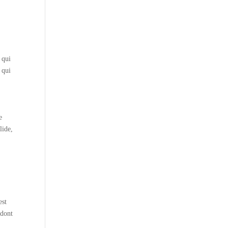
 qui
 qui
e
lide,
est
 dont