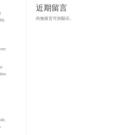
近期留言
t
尚無留言可供顯示。
bli,
avec
ui
ière
k
ide,
s