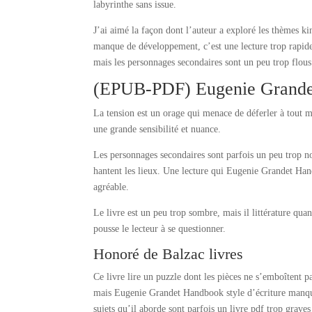
labyrinthe sans issue.
J’ai aimé la façon dont l’auteur a exploré les thèmes kin
manque de développement, c’est une lecture trop rapide. 
mais les personnages secondaires sont un peu trop flou
(EPUB-PDF) Eugenie Grand
La tension est un orage qui menace de déferler à tout m
une grande sensibilité et nuance.
Les personnages secondaires sont parfois un peu trop n
hantent les lieux. Une lecture qui Eugenie Grandet Hand
agréable.
Le livre est un peu trop sombre, mais il littérature q
pousse le lecteur à se questionner.
Honoré de Balzac livres
Ce livre lire un puzzle dont les pièces ne s’emboîtent p
mais Eugenie Grandet Handbook style d’écriture manque 
sujets qu’il aborde sont parfois un livre pdf trop graves