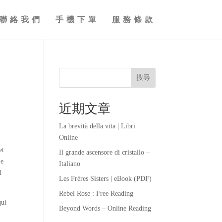
聯絡我們
手機下單
服務條款
搜尋
近期文章
La brevità della vita | Libri
c
Online
et
Il grande ascensore di cristallo –
je
Italiano
l
Les Frères Sisters | eBook (PDF)
Rebel Rose : Free Reading
qui
Beyond Words – Online Reading