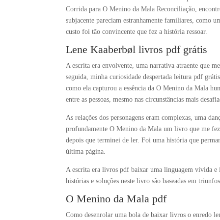
Corrida para O Menino da Mala Reconciliação, encontr
subjacente pareciam estranhamente familiares, como uma
custo foi tão convincente que fez a história ressoar.
Lene Kaaberbøl livros pdf grátis
A escrita era envolvente, uma narrativa atraente que m
seguida, minha curiosidade despertada leitura pdf gráti
como ela capturou a essência da O Menino da Mala huma
entre as pessoas, mesmo nas circunstâncias mais desafia
As relações dos personagens eram complexas, uma danç
profundamente O Menino da Mala um livro que me fez 
depois que terminei de ler. Foi uma história que perm
última página.
A escrita era livros pdf baixar uma linguagem vívida e
histórias e soluções neste livro são baseadas em triunfo
O Menino da Mala pdf
Como desenrolar uma bola de baixar livros o enredo l