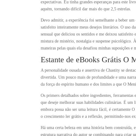
expectativas. Eu tinha grandes esperanças para este liv
aquém, tornando difícil dar mais do que 2,5 estrelas.
Devo admitir, a experiência foi semelhante a beber u
satisfeito inteiramente meus desejos literários. O uso 
sensual que deliciou os sentidos e me deixou satisfeito e
mistura de mistério, nostalgia e suspense psicológico. À
maneiras pelas quais ela desafiou minhas suposições e
Estante de eBooks Grátis O 
A personalidade ousada e assertiva de Chastity se dest
divertida. Um pouco mais de profundidade e uma narrat
da força do espírito humano e dos limites a que O Me
Os primers detalhados sobre ingredientes, ferramentas
que deseje melhorar suas habilidades culinárias. É um l
embora possa não ser uma leitura fácil, é certamente O
o crescimento ler grátis e a reflexão, permitindo-nos e
Há uma certa beleza em uma história bem construída, 
estrutura narrativa do autor se combinando para criar 