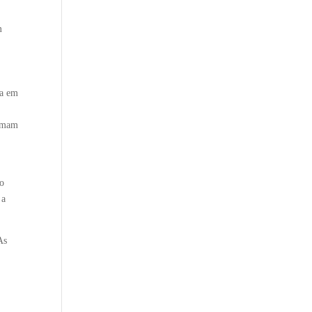
m
ia em
ormam
po
 a
As