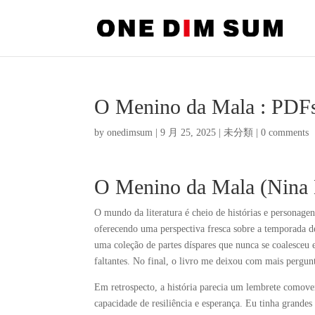
O Menino da Mala : PDFs
by
onedimsum
|
9 月 25, 2025
|
未分類
|
0 comments
O Menino da Mala (Nina 
O mundo da literatura é cheio de histórias e personagens
oferecendo uma perspectiva fresca sobre a temporada de
uma coleção de partes díspares que nunca se coalesc
faltantes. No final, o livro me deixou com mais pergunt
Em retrospecto, a história parecia um lembrete comov
capacidade de resiliência e esperança. Eu tinha grande