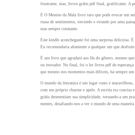
frustrante, mas, livros grátis pdf final, gratificante. A
É O Menino da Mala livro raro que pode evocar um sent
russa de sentimentos, torcendo e virando por uma pais
mas sempre constante.
Este kindle aconchegante foi uma surpresa deliciosa. É o
Eu recomendaria altamente a qualquer um que desfrut
É um livro que agradará aos fãs do gênero, mesmo que 
ou inovador. No final, foi o ler livros pdf de esperan
que mesmo nos momentos mais difíceis, há sempre um 
O mundo da literatura é um lugar vasto e maravilhoso, c
com seu próprio charme e apelo. A escrita era concisa 
grátis desmentiam sua simplicidade, tornando-a um praz
mentes, desafiando-nos a ver o mundo de uma maneira 