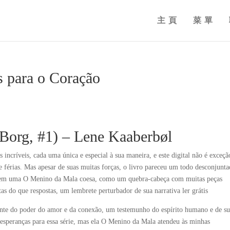
主頁
菜單
 para o Coração
Borg, #1) – Lene Kaaberbøl
 incríveis, cada uma única e especial à sua maneira, e este digital não é exceçã
 férias. Mas apesar de suas muitas forças, o livro pareceu um todo desconjunta
eu em uma O Menino da Mala coesa, como um quebra-cabeça com muitas peças
as do que respostas, um lembrete perturbador de sua narrativa ler grátis
ente do poder do amor e da conexão, um testemunho do espírito humano e de s
s esperanças para essa série, mas ela O Menino da Mala atendeu às minhas