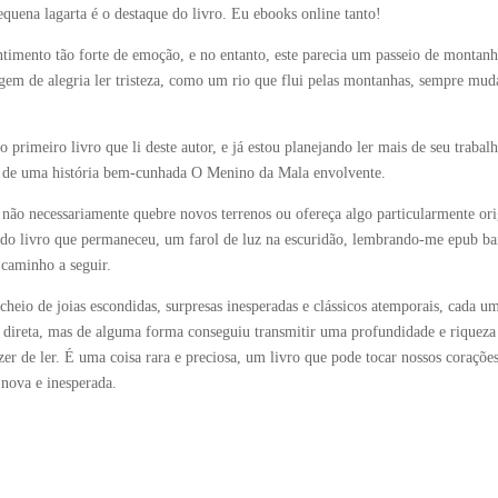
 pequena lagarta é o destaque do livro. Eu ebooks online tanto!
imento tão forte de emoção, e no entanto, este parecia um passeio de montanh
agem de alegria ler tristeza, como um rio que flui pelas montanhas, sempre mu
 primeiro livro que li deste autor, e já estou planejando ler mais de seu trabal
e de uma história bem-cunhada O Menino da Mala envolvente.
não necessariamente quebre novos terrenos ou ofereça algo particularmente ori
ça do livro que permaneceu, um farol de luz na escuridão, lembrando-me epub ba
caminho a seguir.
heio de joias escondidas, surpresas inesperadas e clássicos atemporais, cada u
e direta, mas de alguma forma conseguiu transmitir uma profundidade e riqueza
er de ler. É uma coisa rara e preciosa, um livro que pode tocar nossos corações
nova e inesperada.