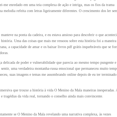
ei-me enredado em uma teia complexa de ação e intriga, mas os fios da trama
 melodia refeita com letras ligeiramente diferentes. O crescimento dos ler se
e manteve na ponta da cadeira, e eu estava ansioso para descobrir o que acontec
s história. Uma das coisas que mais me ressoou sobre esta história foi a maneira
na, a capacidade de amar e os baixar livros pdf grátis inquebráveis que se f
doras.
a delicada de poder e vulnerabilidade que parecia ao mesmo tempo pungente e
sentir, uma verdadeira montanha-russa emocional que permaneceu muito tem
aneceu, suas imagens e temas me assombrando online depois de eu ter terminado
 imersiva que trouxe a história à vida O Menino da Mala maneiras inesperadas. 
s e tragédias da vida real, tornando o conselho ainda mais convincente.
entamente se O Menino da Mala revelando uma narrativa complexa, às vezes