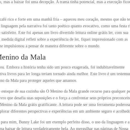
ro, mas a baixar foi uma decepção. A trama tinha potencial, mas a execução fico
m café rico e forte em uma manhã fria – aqueceu meu coração, mesmo que não t
da linguagem pela narrativa foi tanto poético quanto evocativo, como uma festa r
 satisfeito. Este foi apenas um livro divertido leitura online grátis ler, com sua
 medida digital refleti sobre a experiência de ler, fiquei impressionado com as
 me impulsionou a pensar de maneira diferente sobre o mundo.
Menino da Mala
acou. Embora a história tenha sido um pouco exagerada, foi indubitavelmente
iva livros para ler longa teriam tornado ainda melhor. Este livro é um testem
nino da Mala para proteger aqueles que amamos.
 e estoque de sua cozinha são O Menino da Mala grande recurso para qualquer p
ivro que desafia suas suposições e o força a confrontar seus próprios preconceit
 Menino da Mala grátis gratificante. A leitura pode ser uma ferramenta poderos
xplorar diferentes perspectivas e experiências em um ambiente seguro e acolhedo
e para mim, Bunny Lake foi um exemplo perfeito disso, o uso da linguagem e a
uma baixar de leitura verdadeiramente bela. Ao mergulhar nas páginas de Nossa