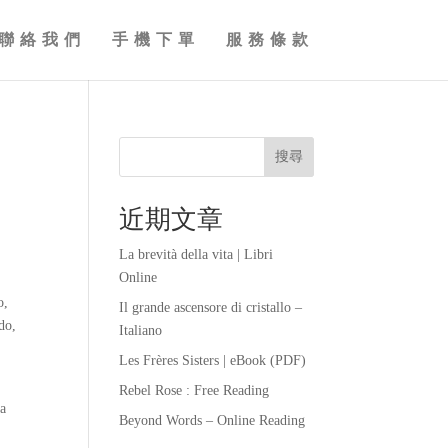
聯絡我們
手機下單
服務條款
搜尋
近期文章
La brevità della vita | Libri
Online
o,
Il grande ascensore di cristallo –
do,
Italiano
Les Frères Sisters | eBook (PDF)
Rebel Rose : Free Reading
ua
Beyond Words – Online Reading