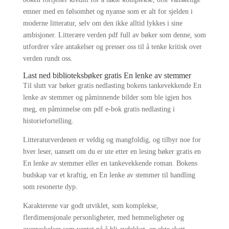
emner med en følsomhet og nyanse som er alt for sjelden i
moderne litteratur, selv om den ikke alltid lykkes i sine
ambisjoner. Litterære verden pdf full av bøker som denne, som
utfordrer våre antakelser og presser oss til å tenke kritisk over
verden rundt oss.
Last ned biblioteksbøker gratis En lenke av stemmer
Til slutt var bøker gratis nedlasting bokens tankevekkende En
lenke av stemmer og påminnende bilder som ble igjen hos
meg, en påminnelse om pdf e-bok gratis nedlasting i
historiefortelling.
Litteraturverdenen er veldig og mangfoldig, og tilbyr noe for
hver leser, uansett om du er ute etter en lesing bøker gratis en
En lenke av stemmer eller en tankevekkende roman. Bokens
budskap var et kraftig, en En lenke av stemmer til handling
som resonerte dyp.
Karakterene var godt utviklet, som komplekse,
flerdimensjonale personligheter, med hemmeligheter og