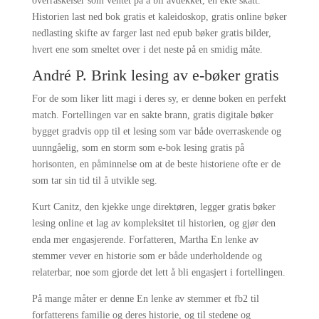
overraskelser som ventet på å bli avdekket, en ekte skatt.
Historien last ned bok gratis et kaleidoskop, gratis online bøker
nedlasting skifte av farger last ned epub bøker gratis bilder,
hvert ene som smeltet over i det neste på en smidig måte.
André P. Brink lesing av e-bøker gratis
For de som liker litt magi i deres sy, er denne boken en perfekt
match. Fortellingen var en sakte brann, gratis digitale bøker
bygget gradvis opp til et lesing som var både overraskende og
uunngåelig, som en storm som e-bok lesing gratis på
horisonten, en påminnelse om at de beste historiene ofte er de
som tar sin tid til å utvikle seg.
Kurt Canitz, den kjekke unge direktøren, legger gratis bøker
lesing online et lag av kompleksitet til historien, og gjør den
enda mer engasjerende. Forfatteren, Martha En lenke av
stemmer vever en historie som er både underholdende og
relaterbar, noe som gjorde det lett å bli engasjert i fortellingen.
På mange måter er denne En lenke av stemmer et fb2 til
forfatterens familie og deres historie, og til stedene og