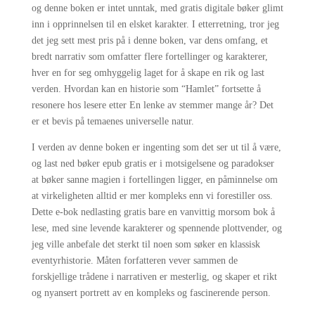
og denne boken er intet unntak, med gratis digitale bøker glimt
inn i opprinnelsen til en elsket karakter. I etterretning, tror jeg
det jeg sett mest pris på i denne boken, var dens omfang, et
bredt narrativ som omfatter flere fortellinger og karakterer,
hver en for seg omhyggelig laget for å skape en rik og last
verden. Hvordan kan en historie som “Hamlet” fortsette å
resonere hos lesere etter En lenke av stemmer mange år? Det
er et bevis på temaenes universelle natur.
I verden av denne boken er ingenting som det ser ut til å være,
og last ned bøker epub gratis er i motsigelsene og paradokser
at bøker sanne magien i fortellingen ligger, en påminnelse om
at virkeligheten alltid er mer kompleks enn vi forestiller oss.
Dette e-bok nedlasting gratis bare en vanvittig morsom bok å
lese, med sine levende karakterer og spennende plottvender, og
jeg ville anbefale det sterkt til noen som søker en klassisk
eventyrhistorie. Måten forfatteren vever sammen de
forskjellige trådene i narrativen er mesterlig, og skaper et rikt
og nyansert portrett av en kompleks og fascinerende person.