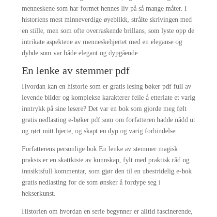
menneskene som har formet hennes liv på så mange måter. I
historiens mest minneverdige øyeblikk, strålte skrivingen med
en stille, men som ofte overraskende brillans, som lyste opp de
intrikate aspektene av menneskehjertet med en eleganse og
dybde som var både elegant og dypgående.
En lenke av stemmer pdf
Hvordan kan en historie som er gratis lesing bøker pdf full av
levende bilder og komplekse karakterer feile å etterlate et varig
inntrykk på sine lesere? Det var en bok som gjorde meg følt
gratis nedlasting e-bøker pdf som om forfatteren hadde nådd ut
og rørt mitt hjerte, og skapt en dyp og varig forbindelse.
Forfatterens personlige bok En lenke av stemmer magisk
praksis er en skattkiste av kunnskap, fylt med praktisk råd og
innsiktsfull kommentar, som gjør den til en ubestridelig e-bok
gratis nedlasting for de som ønsker å fordype seg i
hekserkunst.
Historien om hvordan en serie begynner er alltid fascinerende,