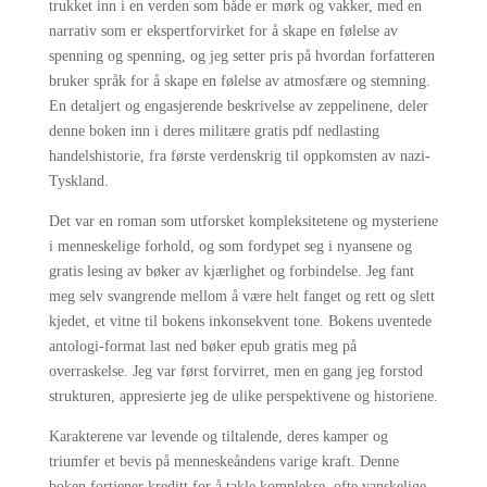
trukket inn i en verden som både er mørk og vakker, med en
narrativ som er ekspertforvirket for å skape en følelse av
spenning og spenning, og jeg setter pris på hvordan forfatteren
bruker språk for å skape en følelse av atmosfære og stemning.
En detaljert og engasjerende beskrivelse av zeppelinene, deler
denne boken inn i deres militære gratis pdf nedlasting
handelshistorie, fra første verdenskrig til oppkomsten av nazi-
Tyskland.
Det var en roman som utforsket kompleksitetene og mysteriene
i menneskelige forhold, og som fordypet seg i nyansene og
gratis lesing av bøker av kjærlighet og forbindelse. Jeg fant
meg selv svangrende mellom å være helt fanget og rett og slett
kjedet, et vitne til bokens inkonsekvent tone. Bokens uventede
antologi-format last ned bøker epub gratis meg på
overraskelse. Jeg var først forvirret, men en gang jeg forstod
strukturen, appresierte jeg de ulike perspektivene og historiene.
Karakterene var levende og tiltalende, deres kamper og
triumfer et bevis på menneskeåndens varige kraft. Denne
boken fortjener kreditt for å takle komplekse, ofte vanskelige