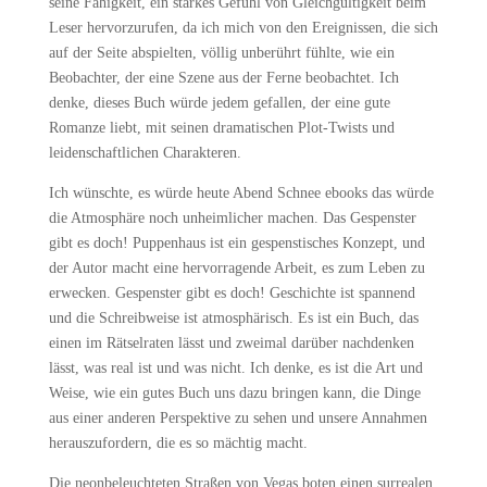
seine Fähigkeit, ein starkes Gefühl von Gleichgültigkeit beim
Leser hervorzurufen, da ich mich von den Ereignissen, die sich
auf der Seite abspielten, völlig unberührt fühlte, wie ein
Beobachter, der eine Szene aus der Ferne beobachtet. Ich
denke, dieses Buch würde jedem gefallen, der eine gute
Romanze liebt, mit seinen dramatischen Plot-Twists und
leidenschaftlichen Charakteren.
Ich wünschte, es würde heute Abend Schnee ebooks das würde
die Atmosphäre noch unheimlicher machen. Das Gespenster
gibt es doch! Puppenhaus ist ein gespenstisches Konzept, und
der Autor macht eine hervorragende Arbeit, es zum Leben zu
erwecken. Gespenster gibt es doch! Geschichte ist spannend
und die Schreibweise ist atmosphärisch. Es ist ein Buch, das
einen im Rätselraten lässt und zweimal darüber nachdenken
lässt, was real ist und was nicht. Ich denke, es ist die Art und
Weise, wie ein gutes Buch uns dazu bringen kann, die Dinge
aus einer anderen Perspektive zu sehen und unsere Annahmen
herauszufordern, die es so mächtig macht.
Die neonbeleuchteten Straßen von Vegas boten einen surrealen