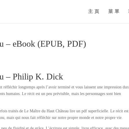
主頁
菜單
au – eBook (EPUB, PDF)
u – Philip K. Dick
ont réfléchir longtemps après l’avoir terminé et vous laissent une impression dur
ts humains. Le récit est un peu prévisible, mais les personnages sont bien
rfois traités de Le Maître du Haut Château lire un pdf superficielle. Le récit est
u, mais qui nous fait réfléchir sur notre propre monde et notre propre vie.
 peu de fluidité et de grâce. L’écriture est simple, livre efficace, avec des mess