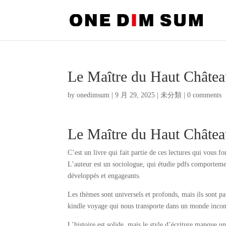
Le Maître du Haut Châte
by
onedimsum
|
9 月 29, 2025
|
未分類
|
0 comments
Le Maître du Haut Châtea
C’est un livre qui fait partie de ces lectures qui vous f
L’auteur est un sociologue, qui étudie pdfs comportemen
développés et engageants.
Les thèmes sont universels et profonds, mais ils sont pa
kindle voyage qui nous transporte dans un monde inconn
L’histoire est solide, mais le style d’écriture manque un