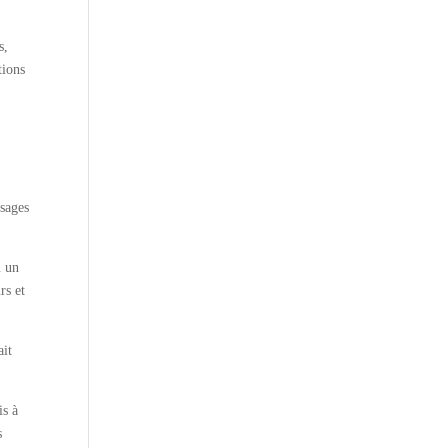
s,
tions
ssages
u un
rs et
ait
is à
s