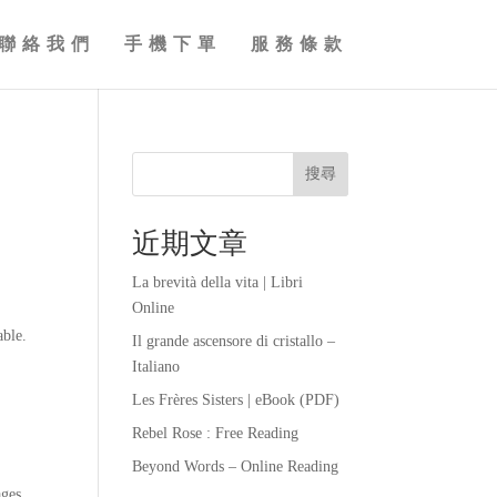
聯絡我們
手機下單
服務條款
搜尋
近期文章
La brevità della vita | Libri
Online
able.
Il grande ascensore di cristallo –
Italiano
Les Frères Sisters | eBook (PDF)
Rebel Rose : Free Reading
Beyond Words – Online Reading
ages