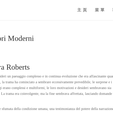
主頁
菜單
bri Moderni
ra Roberts
esideri un paesaggio complesso e in continua evoluzione che era affascinante qua
e, la trama ha cominciato a sembrare eccessivamente prevedibile, le sorprese e i
ggi erano complessi e multiformi, le loro motivazioni e desideri sembravano sia
 La trama era coinvolgente, ma la fine sembrava affrettata, lasciando domande
e sfumata della condizione umana, una testimonianza del potere della narrazion