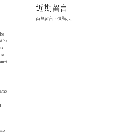
近期留言
尚無留言可供顯示。
che
mi ha
ra
ire
surri
biamo
I
ano