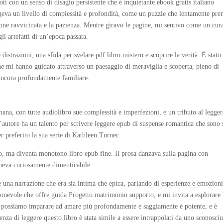
doti con un senso di disagio persistente che è inquietante ebook gratis italiano
ngeva un livello di complessità e profondità, come un puzzle che lentamente pre
one ravvicinata e la pazienza. Mentre giravo le pagine, mi sentivo come un cur
i artefatti di un’epoca passata.
 distrazioni, una sfida per svelare pdf libro mistero e scoprire la verità. È stato
che mi hanno guidato attraverso un paesaggio di meraviglia e scoperta, pieno di
ancora profondamente familiare.
mana, con tutte audiolibro sue complessità e imperfezioni, e un tributo al legge
autore ha un talento per scrivere leggere epub di suspense romantica che sono 
 preferito la sua serie di Kathleen Turner.
io, ma diventa monotono libro epub fine. Il prosa danzava sulla pagina con
maneva curiosamente dimenticabile.
re una narrazione che era sia intima che epica, parlando di esperienze e emozion
evole che offre guida Progetto matrimonio supporto, e mi invita a esplorare 
e possiamo imparare ad amare più profondamente e saggiamente è potente, e è
za di leggere questo libro è stata simile a essere intrappolati da uno sconosci