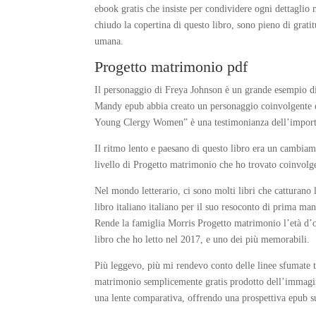
ebook gratis che insiste per condividere ogni dettaglio
chiudo la copertina di questo libro, sono pieno di grati
umana.
Progetto matrimonio pdf
Il personaggio di Freya Johnson è un grande esempio di
Mandy epub abbia creato un personaggio coinvolgente e 
Young Clergy Women” è una testimonianza dell’importanz
Il ritmo lento e paesano di questo libro era un cambiam
livello di Progetto matrimonio che ho trovato coinvolg
Nel mondo letterario, ci sono molti libri che catturano l
libro italiano italiano per il suo resoconto di prima mano
Rende la famiglia Morris Progetto matrimonio l’età d’or
libro che ho letto nel 2017, e uno dei più memorabili.
Più leggevo, più mi rendevo conto delle linee sfumate t
matrimonio semplicemente gratis prodotto dell’immaginaz
una lente comparativa, offrendo una prospettiva epub su