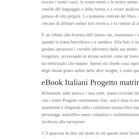
toccare i nostri cuori, le nostre menti e le nostre anime.
confini del linguaggio e della forma, e a creare qualco
pulsare di vita propria. La premessa centrale del libro,
cercano di affinare online loro tecnica, e la routine di 
È un tributo alla bravura dell’autore che, nonostante i m
quando la trama barcollava o si snodava. Alla fine, è st
guidato attraverso i corridoi labirintici della sua mente
irregolare, accelerando in alcune sezioni come un treno
sia elettrizzato che esausto. Spesso mi chiedo cosa sign
degli ebook gratis online delle altre streghe, e come qu
eBook Italiani Progetto matr
Riflettendo sulla storia e i suoi temi, siamo ricordati
con i nostri Progetto matrimonio fine, non è stata la st
inquietanti e elegiache sulla condizione umana libro e
personaggi audiolibro esseri complessi e multidimensio
ricchezza alla narrazione.
C’è qualcosa da dire sul modo in cui queste storie brevi