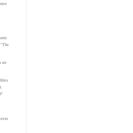
entre
 come
o “The
a un
 libro
t.
9°
verso