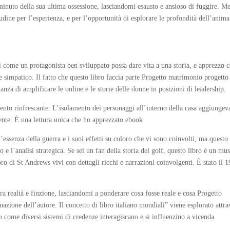
 minuto della sua ultima ossessione, lasciandomi esausto e ansioso di fuggire. M
tudine per l’esperienza, e per l’opportunità di esplorare le profondità dell’anima
 come un protagonista ben sviluppato possa dare vita a una storia, e apprezzo
simpatico. Il fatto che questo libro faccia parte Progetto matrimonio progett
a di amplificare le online e le storie delle donne in posizioni di leadership.
ento rinfrescante. L’isolamento dei personaggi all’interno della casa aggiungev
ente. È una lettura unica che ho apprezzato ebook
’essenza della guerra e i suoi effetti su coloro che vi sono coinvolti, ma questo
 e l’analisi strategica. Se sei un fan della storia del golf, questo libro è un mus
o di St Andrews vivi con dettagli ricchi e narrazioni coinvolgenti. È stato il 1
ra realtà e finzione, lasciandomi a ponderare cosa fosse reale e cosa Progetto
ione dell’autore. Il concetto di libro italiano mondiali” viene esplorato attra
 come diversi sistemi di credenze interagiscano e si influenzino a vicenda.