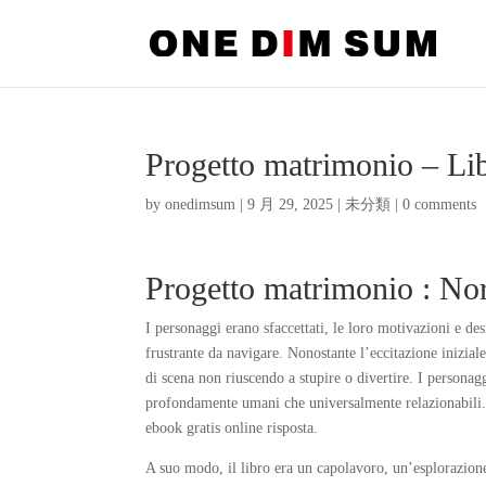
Progetto matrimonio – Li
by
onedimsum
|
9 月 29, 2025
|
未分類
|
0 comments
Progetto matrimonio : No
I personaggi erano sfaccettati, le loro motivazioni e d
frustrante da navigare. Nonostante l’eccitazione inizial
di scena non riuscendo a stupire o divertire. I persona
profondamente umani che universalmente relazionabili.
ebook gratis online risposta.
A suo modo, il libro era un capolavoro, un’esplorazion