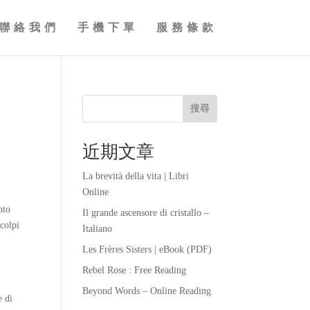
聯絡我們
手機下單
服務條款
搜尋
近期文章
La brevità della vita | Libri
Online
nto
Il grande ascensore di cristallo –
 colpi
Italiano
Les Frères Sisters | eBook (PDF)
Rebel Rose : Free Reading
Beyond Words – Online Reading
e di