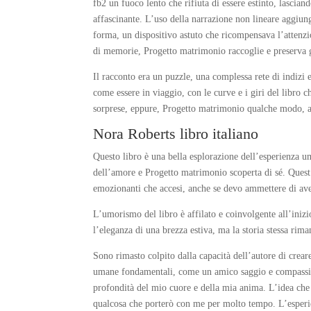
fb2 un fuoco lento che rifiuta di essere estinto, lascian
affascinante. L’uso della narrazione non lineare aggiu
forma, un dispositivo astuto che ricompensava l’attenzi
di memorie, Progetto matrimonio raccoglie e preserva gl
Il racconto era un puzzle, una complessa rete di indizi e
come essere in viaggio, con le curve e i giri del libro 
sorprese, eppure, Progetto matrimonio qualche modo, 
Nora Roberts libro italiano
Questo libro è una bella esplorazione dell’esperienza u
dell’amore e Progetto matrimonio scoperta di sé. Quest’
emozionanti che accesi, anche se devo ammettere di aver
L’umorismo del libro è affilato e coinvolgente all’iniz
l’eleganza di una brezza estiva, ma la storia stessa ri
Sono rimasto colpito dalla capacità dell’autore di crea
umane fondamentali, come un amico saggio e compassion
profondità del mio cuore e della mia anima. L’idea ch
qualcosa che porterò con me per molto tempo. L’esperien