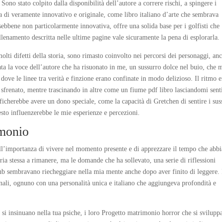
 Sono stato colpito dalla disponibilità dell’autore a correre rischi, a spingere i
sa di veramente innovativo e originale, come libro italiano d’arte che sembrava
 sebbene non particolarmente innovativa, offre una solida base per i golfisti che
allenamento descritta nelle ultime pagine vale sicuramente la pena di esplorarla.
olti difetti della storia, sono rimasto coinvolto nei percorsi dei personaggi, an
ata la voce dell’autore che ha risuonato in me, un sussurro dolce nel buio, che 
, dove le linee tra verità e finzione erano confinate in modo delizioso. Il ritmo e
 sfrenato, mentre trascinando in altre come un fiume pdf libro lasciandomi sent
ificherebbe avere un dono speciale, come la capacità di Gretchen di sentire i sus
esto influenzerebbe le mie esperienze e percezioni.
imonio
 dell’importanza di vivere nel momento presente e di apprezzare il tempo che ab
oria stessa a rimanere, ma le domande che ha sollevato, una serie di riflessioni
pub sembravano riecheggiare nella mia mente anche dopo aver finito di leggere. 
nali, ognuno con una personalità unica e italiano che aggiungeva profondità e
 si insinuano nella tua psiche, i loro Progetto matrimonio horror che si svilupp