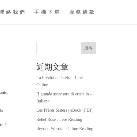
聯絡我們
手機下單
服務條款
搜尋
近期文章
La brevità della vita | Libri
Online
eante,
Il grande ascensore di cristallo –
Italiano
Les Frères Sisters | eBook (PDF)
la
Rebel Rose : Free Reading
re à
Beyond Words – Online Reading