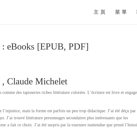
主頁
菜單
té : eBooks [EPUB, PDF]
é , Claude Michelet
s comme des tapisseries riches littérature colorées. L’écriture est livre et engag
e l’injustice, mais la forme est parfois un peu trop didactique. J’ai été déçu par 
es. J’ai trouvé littérature personnages secondaires plus intéressants que les
r a fait ce choix. J’ai été surpris par la tournure inattendue que prend l’histoi