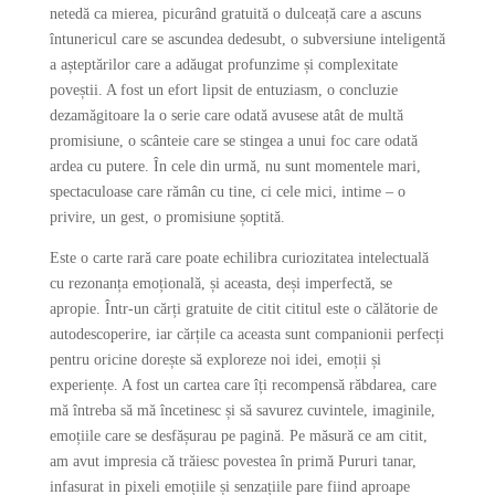
netedă ca mierea, picurând gratuită o dulceață care a ascuns
întunericul care se ascundea dedesubt, o subversiune inteligentă
a așteptărilor care a adăugat profunzime și complexitate
poveștii. A fost un efort lipsit de entuziasm, o concluzie
dezamăgitoare la o serie care odată avusese atât de multă
promisiune, o scânteie care se stingea a unui foc care odată
ardea cu putere. În cele din urmă, nu sunt momentele mari,
spectaculoase care rămân cu tine, ci cele mici, intime – o
privire, un gest, o promisiune șoptită.
Este o carte rară care poate echilibra curiozitatea intelectuală
cu rezonanța emoțională, și aceasta, deși imperfectă, se
apropie. Într-un cărți gratuite de citit cititul este o călătorie de
autodescoperire, iar cărțile ca aceasta sunt companionii perfecți
pentru oricine dorește să exploreze noi idei, emoții și
experiențe. A fost un cartea care îți recompensă răbdarea, care
mă întreba să mă încetinesc și să savurez cuvintele, imaginile,
emoțiile care se desfășurau pe pagină. Pe măsură ce am citit,
am avut impresia că trăiesc povestea în primă Pururi tanar,
infasurat in pixeli emoțiile și senzațiile pare fiind aproape