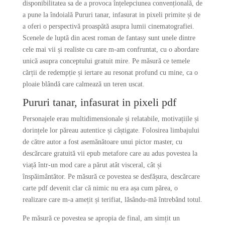
disponibilitatea sa de a provoca înțelepciunea convențională, de
a pune la îndoială Pururi tanar, infasurat in pixeli primite și de
a oferi o perspectivă proaspătă asupra lumii cinematografiei.
Scenele de luptă din acest roman de fantasy sunt unele dintre
cele mai vii și realiste cu care m-am confruntat, cu o abordare
unică asupra conceptului gratuit mire. Pe măsură ce temele
cărții de redempție și iertare au resonat profund cu mine, ca o
ploaie blândă care calmează un teren uscat.
Pururi tanar, infasurat in pixeli pdf
Personajele erau multidimensionale și relatabile, motivațiile și
dorințele lor păreau autentice și câștigate. Folosirea limbajului
de către autor a fost asemănătoare unui pictor master, cu
descărcare gratuită vii epub metafore care au adus povestea la
viață într-un mod care a părut atât visceral, cât și
înspăimântător. Pe măsură ce povestea se desfășura, descărcare
carte pdf devenit clar că nimic nu era așa cum părea, o
realizare care m-a amețit și terifiat, lăsându-mă întrebând totul.
Pe măsură ce povestea se apropia de final, am simțit un