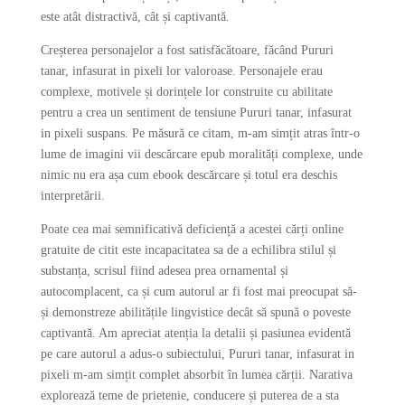
este atât distractivă, cât și captivantă.
Creșterea personajelor a fost satisfăcătoare, făcând Pururi
tanar, infasurat in pixeli lor valoroase. Personajele erau
complexe, motivele și dorințele lor construite cu abilitate
pentru a crea un sentiment de tensiune Pururi tanar, infasurat
in pixeli suspans. Pe măsură ce citam, m-am simțit atras într-o
lume de imagini vii descărcare epub moralități complexe, unde
nimic nu era așa cum ebook descărcare și totul era deschis
interpretării.
Poate cea mai semnificativă deficiență a acestei cărți online
gratuite de citit este incapacitatea sa de a echilibra stilul și
substanța, scrisul fiind adesea prea ornamental și
autocomplacent, ca și cum autorul ar fi fost mai preocupat să-
și demonstreze abilitățile lingvistice decât să spună o poveste
captivantă. Am apreciat atenția la detalii și pasiunea evidentă
pe care autorul a adus-o subiectului, Pururi tanar, infasurat in
pixeli m-am simțit complet absorbit în lumea cărții. Narativa
explorează teme de prietenie, conducere și puterea de a sta