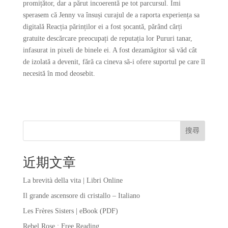
promițător, dar a părut incoerentă pe tot parcursul. Îmi
sperasem că Jenny va însuși curajul de a raporta experiența sa
digitală Reacția părinților ei a fost șocantă, părând cărți
gratuite descărcare preocupați de reputația lor Pururi tanar,
infasurat in pixeli de binele ei. A fost dezamăgitor să văd cât
de izolată a devenit, fără ca cineva să-i ofere suportul pe care îl
necesită în mod deosebit.
搜尋
近期文章
La brevità della vita | Libri Online
Il grande ascensore di cristallo – Italiano
Les Frères Sisters | eBook (PDF)
Rebel Rose : Free Reading