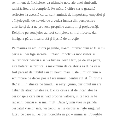
sentiment de încheiere, ca ultimele note ale unei simfonii,
satisfăcătoare și completă. Pe măsură citire carte gratuită
reflectez la această carte, sunt amintit de importanța empatiei și
a înțelegerii, de nevoia de a vedea lumea din perspective
diferite și de a ne provoca propriile asumpții și prejudecăți.
Relațiile personajelor au fost complexe și multifacete, dar
intriga a părut meandrată și lipsită de direcție.
Pe măsură ce am întors paginile, m-am întrebat cum ar fi să fii
parte a unei lige secrete, luptând împotriva monștrilor și
răufericilor pentru a salva lumea. Josh Hart, pe de altă parte,
este hotărât să profite la maximum de călătoria sa după ce a
fost părăsit de iubitul său cu nevoi mari. Este uimitor cum o
schimbare de decor poate face minuni pentru suflet. În prima
fb2 el îl întâlnește pe timidul și sexy Quinn, dar omul nu are
habar de atractivitatea sa. Există ceva atât de încântător la
personajele care nu își văd propria valoare, și te face să te
rădăcini pentru ei și mai mult. Dacă Quinn vrea să prindă
bărbatul viselor sale, va trebui să fie dispus să riște singurul
lucru pe care nu l-a pus niciodată în joc – inima sa. Poveștile