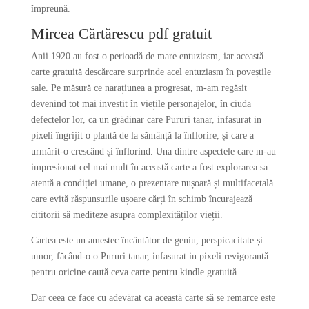
împreună.
Mircea Cărtărescu pdf gratuit
Anii 1920 au fost o perioadă de mare entuziasm, iar această
carte gratuită descărcare surprinde acel entuziasm în poveștile
sale. Pe măsură ce narațiunea a progresat, m-am regăsit
devenind tot mai investit în viețile personajelor, în ciuda
defectelor lor, ca un grădinar care Pururi tanar, infasurat in
pixeli îngrijit o plantă de la sămânță la înflorire, și care a
urmărit-o crescând și înflorind. Una dintre aspectele care m-au
impresionat cel mai mult în această carte a fost explorarea sa
atentă a condiției umane, o prezentare nușoară și multifacetală
care evită răspunsurile ușoare cărți în schimb încurajează
cititorii să mediteze asupra complexităților vieții.
Cartea este un amestec încântător de geniu, perspicacitate și
umor, făcând-o o Pururi tanar, infasurat in pixeli revigorantă
pentru oricine caută ceva carte pentru kindle gratuită
Dar ceea ce face cu adevărat ca această carte să se remarce este