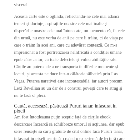
visceral.
Această carte este o oglindă, reflectându-ne cele mai adânci
temeri și dorințe, aspirațiile noastre cele mai înalte și
disperările noastre cele mai întunecate, un memento că, în cele
din urmă, nu este vorba de anii pe care îi trăim, ci de viața pe
care o trăim în acei ani, care cu adevărat contează. Ce m-a
impresionat a fost portretizarea neînfricată a condiției umane
epub către autor, cu toate defectele și vulnerabilitățile sale.
Cărțile au puterea de a ne transporta în diferite momente și
locuri, și aceasta ne duce într-o călătorie sălbatică prin Las
Vegas. Puterea narativei este incontestabilă, iar autori precum
Lexi Revellian au un dar de a construi povești care te atrag și
nu te lasă să pleci.
Caută, accesează, păstrează Pururi tanar, infasurat in
pixeli
Am fost întotdeauna puțin sceptic față de cărțile ebook
descărcare încearcă să echilibreze umorul și acțiunea, dar epub
serie reușește să cărți gratuite de citit online facă Pururi tanar,
infasurat in pixeli ușurință, creând o experiență de lectură care