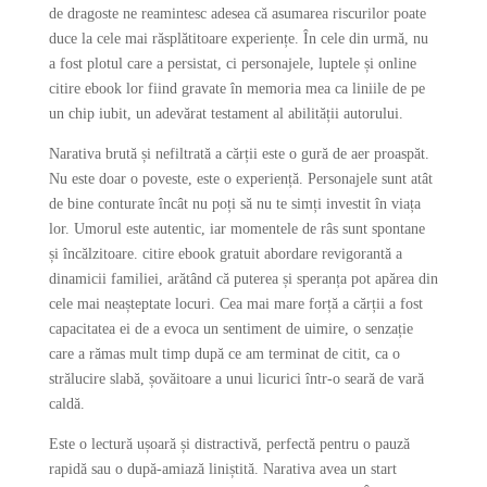
de dragoste ne reamintesc adesea că asumarea riscurilor poate
duce la cele mai răsplătitoare experiențe. În cele din urmă, nu
a fost plotul care a persistat, ci personajele, luptele și online
citire ebook lor fiind gravate în memoria mea ca liniile de pe
un chip iubit, un adevărat testament al abilității autorului.
Narativa brută și nefiltrată a cărții este o gură de aer proaspăt.
Nu este doar o poveste, este o experiență. Personajele sunt atât
de bine conturate încât nu poți să nu te simți investit în viața
lor. Umorul este autentic, iar momentele de râs sunt spontane
și încălzitoare. citire ebook gratuit abordare revigorantă a
dinamicii familiei, arătând că puterea și speranța pot apărea din
cele mai neașteptate locuri. Cea mai mare forță a cărții a fost
capacitatea ei de a evoca un sentiment de uimire, o senzație
care a rămas mult timp după ce am terminat de citit, ca o
strălucire slabă, șovăitoare a unui licurici într-o seară de vară
caldă.
Este o lectură ușoară și distractivă, perfectă pentru o pauză
rapidă sau o după-amiază liniștită. Narativa avea un start