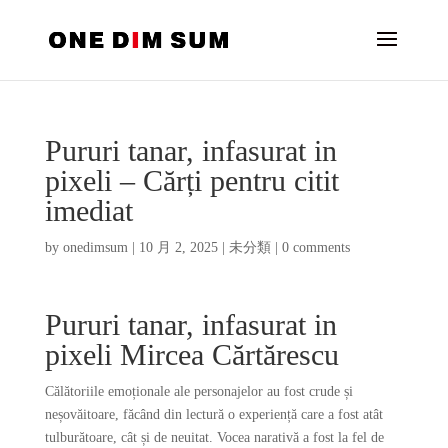
Pururi tanar, infasurat in
pixeli – Cărți pentru citit
imediat
by
onedimsum
|
10 月 2, 2025
|
未分類
|
0 comments
Pururi tanar, infasurat in
pixeli Mircea Cărtărescu
Călătoriile emoționale ale personajelor au fost crude și
neșovăitoare, făcând din lectură o experiență care a fost atât
tulburătoare, cât și de neuitat. Vocea narativă a fost la fel de