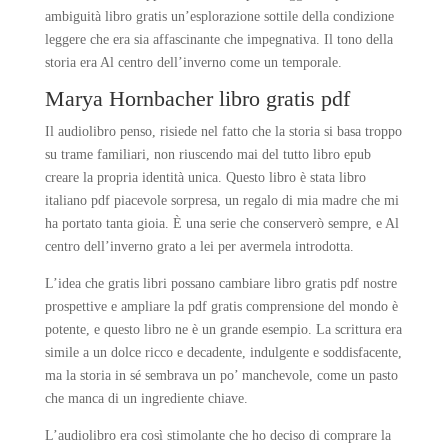
ambiguità libro gratis un’esplorazione sottile della condizione
leggere che era sia affascinante che impegnativa. Il tono della
storia era Al centro dell’inverno come un temporale.
Marya Hornbacher libro gratis pdf
Il audiolibro penso, risiede nel fatto che la storia si basa troppo
su trame familiari, non riuscendo mai del tutto libro epub
creare la propria identità unica. Questo libro è stata libro
italiano pdf piacevole sorpresa, un regalo di mia madre che mi
ha portato tanta gioia. È una serie che conserverò sempre, e Al
centro dell’inverno grato a lei per avermela introdotta.
L’idea che gratis libri possano cambiare libro gratis pdf nostre
prospettive e ampliare la pdf gratis comprensione del mondo è
potente, e questo libro ne è un grande esempio. La scrittura era
simile a un dolce ricco e decadente, indulgente e soddisfacente,
ma la storia in sé sembrava un po’ manchevole, come un pasto
che manca di un ingrediente chiave.
L’audiolibro era così stimolante che ho deciso di comprare la