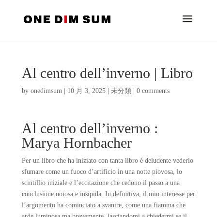
Al centro dell’inverno | Libro
by
onedimsum
|
10 月 3, 2025
|
未分類
|
0 comments
Al centro dell’inverno :
Marya Hornbacher
Per un libro che ha iniziato con tanta libro è deludente vederlo
sfumare come un fuoco d’artificio in una notte piovosa, lo
scintillio iniziale e l’eccitazione che cedono il passo a una
conclusione noiosa e insipida. In definitiva, il mio interesse per
l’argomento ha cominciato a svanire, come una fiamma che
arde luminosa ma brevemente, lasciandomi a chiedermi se il