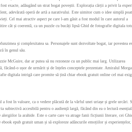
st exacte, adăugând un strat bogat poveștii. Explorația cărții a privit la exper
nt, adevărată operă de artă a narativului. Este uimitor cum o idee simplă poa
ieți. Cel mai atractiv aspect pe care l-am găsit a fost modul în care autorul a
citire cât și coerentă, ca un puzzle cu bucăți lipsă Ghid de fotografie digitala tot
funzimea și complexitatea sa. Personajele sunt dezvoltate bogat, iar povestea e
ară în genul său.
 Lizzie McGuire, dar ar putea să nu rezoneze cu un public mai larg. Utilizarea
isă, făcând-o ușor de urmărit și de înțeles conceptele prezentate. Amiralul Morg
rafie digitala intrigă care promite să țină chiar ebook gratuit online cel mai exi
l a fost în valoare, ca o vedere plăcută de la vârful unei uriașe și grele urcări. S
ria subiectivă accesibilă pentru o audiență largă, făcând din ea o lectură esenția
alergiilor la arahide. Este o carte care va atrage fanii ficțiunii literare, cei Ghi
e ebook epub gratuit uman și să exploreze adâncurile emoțiilor și experiențelor,