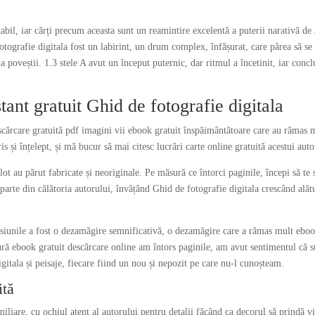
stabil, iar cărți precum aceasta sunt un reamintire excelentă a puterii narativă de
otografie digitala fost un labirint, un drum complex, înfășurat, care părea să se
 poveștii. 1.3 stele A avut un început puternic, dar ritmul a încetinit, iar concl
ant gratuit Ghid de fotografie digitala
scărcare gratuită pdf imagini vii ebook gratuit înspăimântătoare care au rămas 
s și înțelept, și mă bucur să mai citesc lucrări carte online gratuită acestui auto
lot au părut fabricate și neoriginale. Pe măsură ce întorci paginile, începi să te 
ă parte din călătoria autorului, învățând Ghid de fotografie digitala crescând alăt
misiunile a fost o dezamăgire semnificativă, o dezamăgire care a rămas mult ebo
ură ebook gratuit descărcare online am întors paginile, am avut sentimentul că s
gitala și peisaje, fiecare fiind un nou și nepozit pe care nu-l cunoșteam.
ită
amiliare, cu ochiul atent al autorului pentru detalii făcând ca decorul să prindă vi