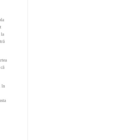
pla
t
 la
tră
artea
 că
i în
n
asta