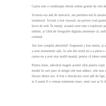
Cartea este o combinație ebook online gratuit de citit d
Scrierea era atât de imersivă, am pierdutu-mă în narativ
următorul. Scrisul a fost visceral, un portret crud gratui
lucru de artă. În esență, această carte este o explorare 
sublim, și Ghid de fotografie digitala amintește că, ind
comună.
Am fost complet absorbită! Suspansul a fost intens, și a
a avut momentele sale, în cele din urmă mi s-a părut o 
cartea nu a avut mai multă nuanță, pentru că ideea centra
Pentru mine, adevărul magiei acestei cărți pentru copii nu
modul în care pare să atingă cele mai adânci, cele mai ci
fiecare dintre noi. A fost o descărcare carte pdf de fapt
ar fi putut fi o roman realmente mare, unul care ar fi 