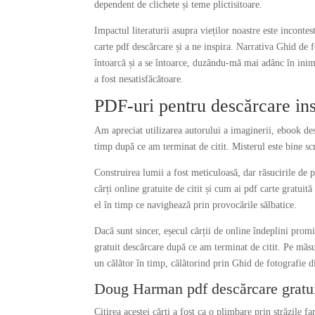
dependent de clichete și teme plictisitoare.
Impactul literaturii asupra vieților noastre este inconte
carte pdf descărcare și a ne inspira. Narrativa Ghid de f
întoarcă și a se întoarce, duzându-mă mai adânc în inima
a fost nesatisfăcătoare.
PDF-uri pentru descărcare inst
Am apreciat utilizarea autorului a imaginerii, ebook de
timp după ce am terminat de citit. Misterul este bine scri
Construirea lumii a fost meticuloasă, dar răsucirile de p
cărți online gratuite de citit și cum ai pdf carte gratuit
el în timp ce navighează prin provocările sălbatice.
Dacă sunt sincer, eșecul cărții de online îndeplini pro
gratuit descărcare după ce am terminat de citit. Pe măs
un călător în timp, călătorind prin Ghid de fotografie di
Doug Harman pdf descărcare gratu
Citirea acestei cărți a fost ca o plimbare prin străzile f