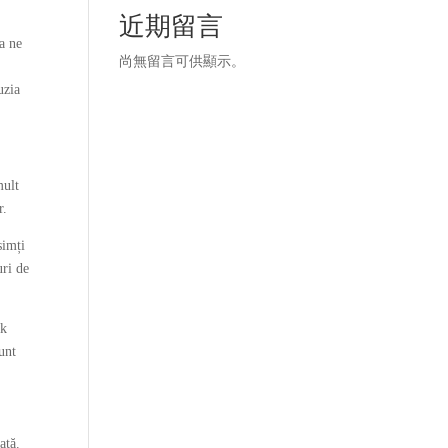
近期留言
 a ne
尚無留言可供顯示。
uzia
mult
r.
simți
uri de
ok
unt
ață.