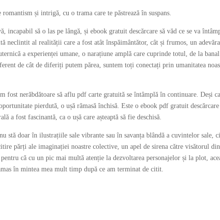
e romantism și intrigă, cu o trama care te păstrează în suspans.
ă, incapabil să o las pe lângă, și ebook gratuit descărcare să văd ce se va întâm
tă neclintit al realității care a fost atât înspăimântător, cât și frumos, un adevăra
puternică a experienței umane, o narațiune amplă care cuprinde totul, de la banal
iferent de cât de diferiți putem părea, suntem toți conectați prin umanitatea noas
m fost nerăbdătoare să aflu pdf carte gratuită se întâmplă în continuare. Deși c
oportunitate pierdută, o ușă rămasă închisă. Este o ebook pdf gratuit descărcare
lă a fost fascinantă, ca o ușă care așteaptă să fie deschisă.
 stă doar în ilustrațiile sale vibrante sau în savanța blândă a cuvintelor sale, c
tire părți ale imaginației noastre colective, un apel de sirena către visătorul di
, pentru că cu un pic mai multă atenție la dezvoltarea personajelor și la plot, ace
rămas în mintea mea mult timp după ce am terminat de citit.