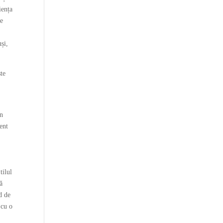
iența
te
uși,
ste
an
gent
tilul
lă
d de
 cu o