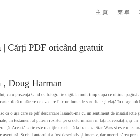
主頁
菜單
a | Cărți PDF oricând gratuit
la , Doug Harman
rului, ca o prezență Ghid de fotografie digitala mult timp după ce ultima pagină a
carte oferă o plăcere de evadare într-un lume de sororitate și viață în orașe mici
brusc ca o ușă care se pdf descărcare lăsându-mă cu un sentiment de insatisfacție ș
le, un testament al puterii rezistenței și determinării în fața adversității, și un
ranță. Această carte este o adiție excelentă la franciza Star Wars și este o lectur
de aventură. Scrisul autorului a fost descriptiv și imersiv, dar uneori părea prea