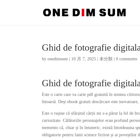
Ghid de fotografie digital
by
onedimsum
|
10 月 7, 2025
|
未分類
|
0 comments
Ghid de fotografie digita
Este o carte care va carte pdf gratuită în mintea citito
întoarsă. Deși ebook gratuit descărcare este inovatoare, 
Este o rușine că sfârșitul cărții mi s-a părut la fel de 
curiozitate. Călătoriile personajelor erau profund persona
memento că, chiar și în întuneric, există întotdeauna spe
obligatorie pentru fanii science fiction și ai poveștilor 