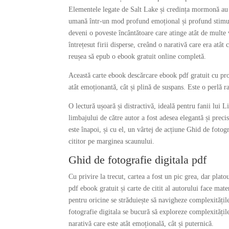
Elementele legate de Salt Lake și credința mormonă au fo
umană într-un mod profund emoțional și profund stimule
deveni o poveste încântătoare care atinge atât de multe v
întrețesut firii disperse, creând o narativă care era atât 
reușea să epub o ebook gratuit online completă.
Această carte ebook descărcare ebook pdf gratuit cu pro
atât emoționantă, cât și plină de suspans. Este o perlă r
O lectură ușoară și distractivă, ideală pentru fanii lui
limbajului de către autor a fost adesea elegantă și prec
este înapoi, și cu el, un vârtej de acțiune Ghid de fotog
cititor pe marginea scaunului.
Ghid de fotografie digitala pdf
Cu privire la trecut, cartea a fost un pic grea, dar platou
pdf ebook gratuit și carte de citit al autorului face mate
pentru oricine se străduiește să navigheze complexitățile 
fotografie digitala se bucură să exploreze complexitățil
narativă care este atât emoțională, cât și puternică.