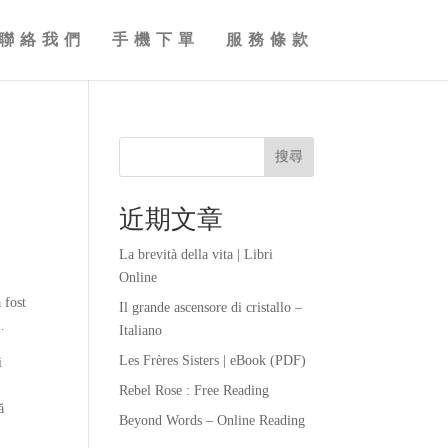
聯絡我們
手機下單
服務條款
搜尋
近期文章
La brevità della vita | Libri
Online
 fost
Il grande ascensore di cristallo –
.
Italiano
Les Frères Sisters | eBook (PDF)
i
Rebel Rose : Free Reading
ă
Beyond Words – Online Reading