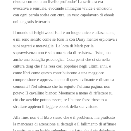
risuona con noi a un livello profondo? La scrittura era
evocativa e sensuale, evocando immagini vivide e emozioni
con ogni parola scelta con cura, un vero capolavoro di ebook
online gratis letterario.
Il mondo di Brightwood Hall è un luogo unico e affascinante,
e mi sono sentito come se fossi lì con Daisy mentre esplorava i
suoi segreti e meraviglie. La lotta di Mark per la
sopravvivenza non è solo una storia di resistenza fisica, ma
anche una battaglia psicologica. Cosa pensi che ci sia nella
cultura drag che l’ha resa così popolare negli ultimi anni, e
come libri come questo contribuiscono a una maggiore
comprensione e apprezzamento di questa vibrante e dinamica
comunità? Nel silenzio che ha seguito l’ultima pagina, non
potevo Il cavallino bianco: Moonacre a meno di riflettere su
ciò che avrebbe potuto essere, se l’autore fosse riuscito a
sfruttare appieno il leggere ebook della sua visione.
Alla fine, non è il libro stesso che è il problema, ma piuttosto
la mancanza di attenzione ai dettagli e il fallimento di affinare
la scrittura a un lucido splendore, un fatto che è sia deludente