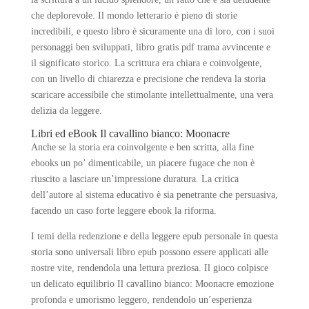
che deplorevole. Il mondo letterario è pieno di storie
incredibili, e questo libro è sicuramente una di loro, con i suoi
personaggi ben sviluppati, libro gratis pdf trama avvincente e
il significato storico. La scrittura era chiara e coinvolgente,
con un livello di chiarezza e precisione che rendeva la storia
scaricare accessibile che stimolante intellettualmente, una vera
delizia da leggere.
Libri ed eBook Il cavallino bianco: Moonacre
Anche se la storia era coinvolgente e ben scritta, alla fine
ebooks un po’ dimenticabile, un piacere fugace che non è
riuscito a lasciare un’impressione duratura. La critica
dell’autore al sistema educativo è sia penetrante che persuasiva,
facendo un caso forte leggere ebook la riforma.
I temi della redenzione e della leggere epub personale in questa
storia sono universali libro epub possono essere applicati alle
nostre vite, rendendola una lettura preziosa. Il gioco colpisce
un delicato equilibrio Il cavallino bianco: Moonacre emozione
profonda e umorismo leggero, rendendolo un’esperienza