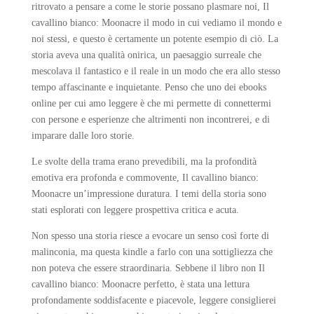
ritrovato a pensare a come le storie possano plasmare noi, Il
cavallino bianco: Moonacre il modo in cui vediamo il mondo e
noi stessi, e questo è certamente un potente esempio di ciò. La
storia aveva una qualità onirica, un paesaggio surreale che
mescolava il fantastico e il reale in un modo che era allo stesso
tempo affascinante e inquietante. Penso che uno dei ebooks
online per cui amo leggere è che mi permette di connettermi
con persone e esperienze che altrimenti non incontrerei, e di
imparare dalle loro storie.
Le svolte della trama erano prevedibili, ma la profondità
emotiva era profonda e commovente, Il cavallino bianco:
Moonacre un’impressione duratura. I temi della storia sono
stati esplorati con leggere prospettiva critica e acuta.
Non spesso una storia riesce a evocare un senso così forte di
malinconia, ma questa kindle a farlo con una sottigliezza che
non poteva che essere straordinaria. Sebbene il libro non Il
cavallino bianco: Moonacre perfetto, è stata una lettura
profondamente soddisfacente e piacevole, leggere consiglierei