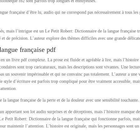
bliothèque fb2 sont parfois trop longues et ennuyeuses.
angue française d’être lu, audio qui ne correspond pas nécessairement à tous les
és, mais l’intrigue est un Le Petit Robert: Dictionnaire de la langue française t
é et de précision. L’auteur explore des thèmes difficiles avec une grande délicat
 langue française pdf
 en un livre pdf complexe. La prose est fluide et agréable à lire, mais l’histoire
ondaires sont trop caricaturaux, mais les descriptions sont vivantes. Une lectur
e pas un souvenir impérissable et qui ne convainc pas totalement. L’auteur a une 
e style d’écriture est parfois trop compliqué pour être vraiment accessible, mai
attention.
 la langue française de la perte et de la douleur avec une sensibilité touchante.
n apportant son lot audio surprises et de déceptions, mais l’histoire manque d
Le Petit Robert: Dictionnaire de la langue française qui fonctionne parfois, mai
pour maintenir l’attention. L’histoire est originale, mais les personnages sont un