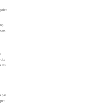
 goûts
rop
esse.
e
voix
s les
e
s pas
 peu