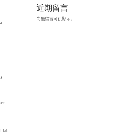
近期留言
尚無留言可供顯示。
’a
i
ns
use.
i fait