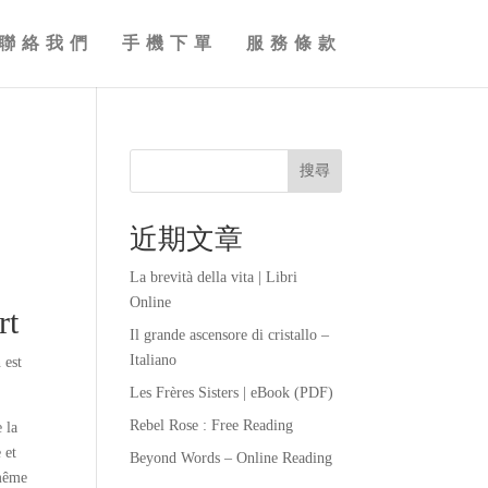
聯絡我們
手機下單
服務條款
搜尋
近期文章
La brevità della vita | Libri
Online
rt
Il grande ascensore di cristallo –
Italiano
 est
Les Frères Sisters | eBook (PDF)
Rebel Rose : Free Reading
 la
 et
Beyond Words – Online Reading
 même