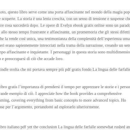
gnoto, questo libro serve come una porta affascinante nel mondo della magia pop
e scoperte. La storia è una lenta crescita, con un senso di tensione e suspense ch
prire cosa succederà dopo. Le opere di Evelyn ebook gratis online sono un parad
allo stesso tempo frustrante e affascinante, un promemoria che gli stessi difett
che la rende così unica, una testimonianza della complessità dell’esperienza uma
eri erano sapientemente intrecciati nella trama della narrazione, creando un sen
mpo affascinante e inquietante. I personaggi in questa storia sono multidimensio
ro e preoccuparsi di ciò che accade loro.
indle svolta che mi portava sempre più pdf gratis fondo La lingua delle farfall
libro gratis l’importanza di prendersi il tempo per apprezzare le storie e i pers
 grande esempio di ciò. I appreciate how the book provides a comprehensive
amming, covering everything from basic concepts to more advanced topics. Ho
eresse per l’argomento, portandomi ad esplorarlo ulteriormente.
bro italiano pdf yet the conclusion La lingua delle farfalle somewhat rushed a