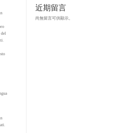
近期留言
un
尚無留言可供顯示。
bro
 del
ti.
osto
ingua
in
ati.