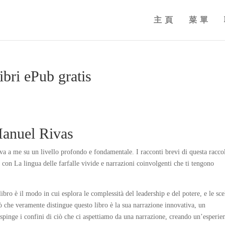
主頁
菜單
Libri ePub gratis
 Manuel Rivas
ava a me su un livello profondo e fondamentale. I racconti brevi di questa racco
, con La lingua delle farfalle vivide e narrazioni coinvolgenti che ti tengono
libro è il modo in cui esplora le complessità del leadership e del potere, e le sce
ciò che veramente distingue questo libro è la sua narrazione innovativa, un
spinge i confini di ciò che ci aspettiamo da una narrazione, creando un’esperie