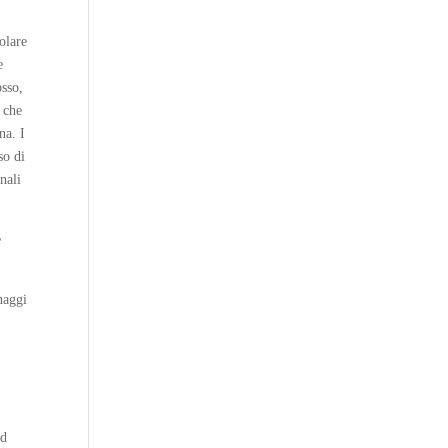
olare
e
osso,
i che
na. I
so di
nali
e
onaggi
nd