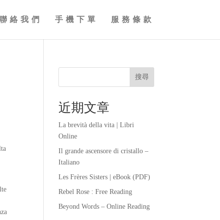
聯絡我們
手機下單
服務條款
搜尋
近期文章
La brevità della vita | Libri
Online
lta
Il grande ascensore di cristallo –
Italiano
Les Frères Sisters | eBook (PDF)
lte
Rebel Rose : Free Reading
Beyond Words – Online Reading
nza