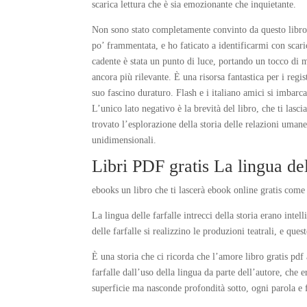
scarica lettura che è sia emozionante che inquietante.
Non sono stato completamente convinto da questo libro.
po’ frammentata, e ho faticato a identificarmi con scari
cadente è stata un punto di luce, portando un tocco di 
ancora più rilevante. È una risorsa fantastica per i reg
suo fascino duraturo. Flash e i italiano amici si imbar
L’unico lato negativo è la brevità del libro, che ti la
trovato l’esplorazione della storia delle relazioni uma
unidimensionali.
Libri PDF gratis La lingua del
ebooks un libro che ti lascerà ebook online gratis come 
La lingua delle farfalle intrecci della storia erano int
delle farfalle si realizzino le produzioni teatrali, e que
È una storia che ci ricorda che l’amore libro gratis pdf
farfalle dall’uso della lingua da parte dell’autore, ch
superficie ma nasconde profondità sotto, ogni parola e f