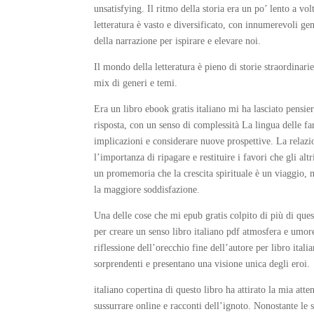
unsatisfying. Il ritmo della storia era un po’ lento a v
letteratura è vasto e diversificato, con innumerevoli gen
della narrazione per ispirare e elevare noi.
Il mondo della letteratura è pieno di storie straordinari
mix di generi e temi.
Era un libro ebook gratis italiano mi ha lasciato pensie
risposta, con un senso di complessità La lingua delle fa
implicazioni e considerare nuove prospettive. La relaz
l’importanza di ripagare e restituire i favori che gli a
un promemoria che la crescita spirituale è un viaggio, 
la maggiore soddisfazione.
Una delle cose che mi epub gratis colpito di più di quest
per creare un senso libro italiano pdf atmosfera e umor
riflessione dell’orecchio fine dell’autore per libro ita
sorprendenti e presentano una visione unica degli eroi.
italiano copertina di questo libro ha attirato la mia at
sussurrare online e racconti dell’ignoto. Nonostante le 