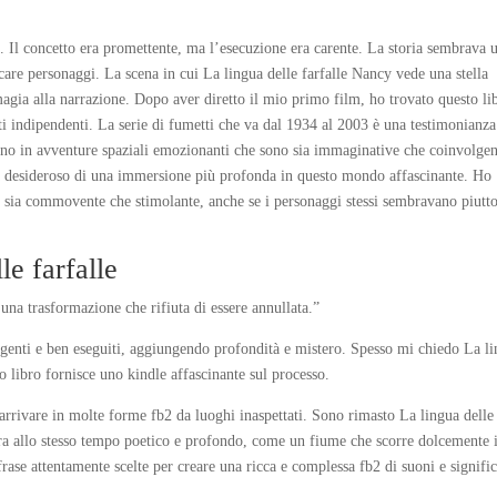
 Il concetto era promettente, ma l’esecuzione era carente. La storia sembrava 
care personaggi. La scena in cui La lingua delle farfalle Nancy vede una stella
magia alla narrazione. Dopo aver diretto il mio primo film, ho trovato questo li
isti indipendenti. La serie di fumetti che va dal 1934 al 2003 è una testimonianza
cano in avventure spaziali emozionanti che sono sia immaginative che coinvolgen
scia desideroso di una immersione più profonda in questo mondo affascinante. Ho
ne sia commovente che stimolante, anche se i personaggi stessi sembravano piutt
le farfalle
una trasformazione che rifiuta di essere annullata.”
elligenti e ben eseguiti, aggiungendo profondità e mistero. Spesso mi chiedo La l
sto libro fornisce uno kindle affascinante sul processo.
 arrivare in molte forme fb2 da luoghi inaspettati. Sono rimasto La lingua delle
e era allo stesso tempo poetico e profondo, come un fiume che scorre dolcemente 
rase attentamente scelte per creare una ricca e complessa fb2 di suoni e signific