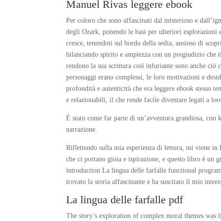
Manuel Rivas leggere ebook
Per coloro che sono affascinati dal misterioso e dall’i
degli Ozark, ponendo le basi per ulteriori esplorazioni 
cresce, tenendoti sul bordo della sedia, ansioso di sco
bilanciando spirito e ampiezza con un pregiudizio che è 
rendono la sua scrittura così infuriante sono anche ciò 
personaggi erano complessi, le loro motivazioni e desid
profondità e autenticità che era leggere ebook stesso te
e relazionabili, il che rende facile diventare legati a lo
È stato come far parte di un’avventura grandiosa, con k
narrazione.
Riflettendo sulla mia esperienza di lettura, mi viene in 
che ci portano gioia e ispirazione, e questo libro è un
introduction La lingua delle farfalle functional progr
trovato la storia affascinante e ha suscitato il mio int
La lingua delle farfalle pdf
The story’s exploration of complex moral themes was li