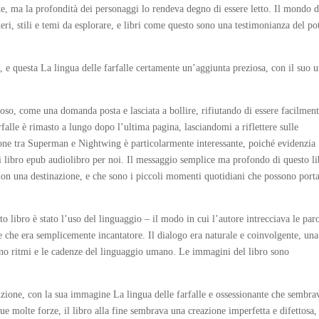
olte, ma la profondità dei personaggi lo rendeva degno di essere letto. Il mondo d
eri, stili e temi da esplorare, e libri come questo sono una testimonianza del po
e, e questa La lingua delle farfalle certamente un’aggiunta preziosa, con il suo 
roso, come una domanda posta e lasciata a bollire, rifiutando di essere facilmen
rfalle è rimasto a lungo dopo l’ultima pagina, lasciandomi a riflettere sulle
ione tra Superman e Nightwing è particolarmente interessante, poiché evidenzia
ltri libro epub audiolibro per noi. Il messaggio semplice ma profondo di questo li
non una destinazione, e che sono i piccoli momenti quotidiani che possono porta
o libro è stato l’uso del linguaggio – il modo in cui l’autore intrecciava le par
e che era semplicemente incantatore. Il dialogo era naturale e coinvolgente, una
liano ritmi e le cadenze del linguaggio umano. Le immagini del libro sono
tenzione, con la sua immagine La lingua delle farfalle e ossessionante che sembra
sue molte forze, il libro alla fine sembrava una creazione imperfetta e difettosa,