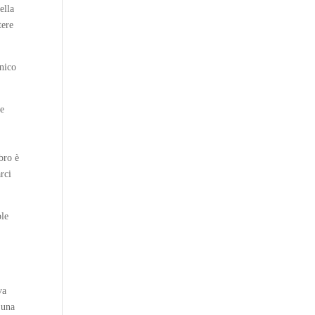
ella
tere
unico
te
bro è
rci
ole
va
 una