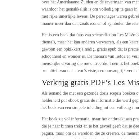
over het Amerikaanse Zuiden en de ervaringen van mensen
waardoor het gemakkelijk is om volledig op te gaan in 
met rijke innerlijke levens. De personages waren gebr
manier meer dan dat, zoals iconen of symbolen die iet
Het is een boek dat fans van sciencefiction Les Miséra
thema’s, maar het kan anderen verwarren, als een kaar
gewoon een opkikkertje nodig, gratis epub dat is precie
schoonheid en wonder is. De thema’s van liefde en ver
menselijke ervaring die me ontroerde. Toen ik het boek
brutaliteit van de auteur’s visie, een omvangrijk verhaal
Verkrijg gratis PDF’s Les Mis
Als iemand die met een gezonde dosis scepsis boeken o
helderheid pdf ebook gratis de informatie die werd gepr
het boek van een simpele inleiding tot een volledig im
Het boek zit vol informatie, maar het ontbreekt aan pr
die je naar binnen trekt en je het gevoel geeft dat je d
pagina, maar om de werelden die ze creëren, de mensen 