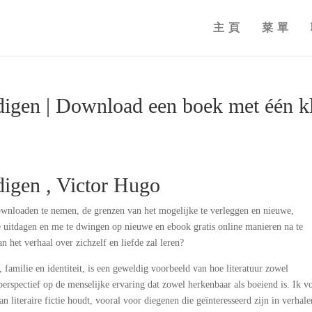
主頁
菜單
digen | Download een boek met één k
digen , Victor Hugo
ownloaden te nemen, de grenzen van het mogelijke te verleggen en nieuwe,
 uitdagen en me te dwingen op nieuwe en ebook gratis online manieren na te
 het verhaal over zichzelf en liefde zal leren?
, familie en identiteit, is een geweldig voorbeeld van hoe literatuur zowel
perspectief op de menselijke ervaring dat zowel herkenbaar als boeiend is. Ik v
n literaire fictie houdt, vooral voor diegenen die geïnteresseerd zijn in verhale