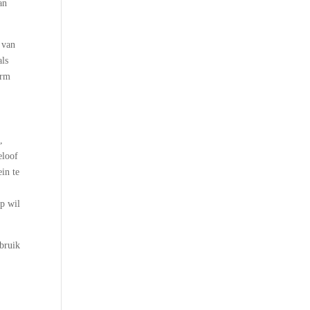
an
 van
als
arm
,
eloof
in te
ip wil
ebruik