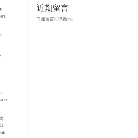
近期留言
r,
dere
尚無留言可供顯示。
he
e
en
oaden
ijl
 de
 van