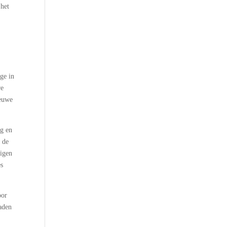
 het
e
age in
re
ieuwe
ng en
n de
digen
es
oor
oaden