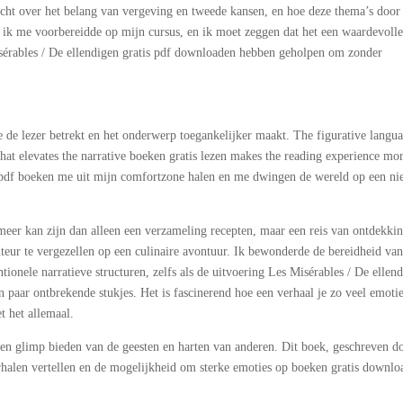
acht over het belang van vergeving en tweede kansen, en hoe deze thema’s door
jl ik me voorbereidde op mijn cursus, en ik moet zeggen dat het een waardevoll
isérables / De ellendigen gratis pdf downloaden hebben geholpen om zonder
die de lezer betrekt en het onderwerp toegankelijker maakt. The figurative langu
y that elevates the narrative boeken gratis lezen makes the reading experience mo
s pdf boeken me uit mijn comfortzone halen en me dwingen de wereld op een n
eer kan zijn dan alleen een verzameling recepten, maar een reis van ontdekki
teur te vergezellen op een culinaire avontuur. Ik bewonderde de bereidheid va
ionele narratieve structuren, zelfs als de uitvoering Les Misérables / De ellen
 paar ontbrekende stukjes. Het is fascinerend hoe een verhaal je zo veel emoti
t het allemaal.
 een glimp bieden van de geesten en harten van anderen. Dit boek, geschreven d
erhalen vertellen en de mogelijkheid om sterke emoties op boeken gratis downl