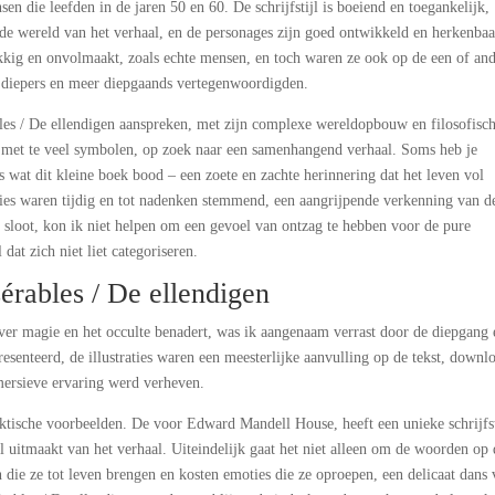
 die leefden in de jaren 50 en 60. De schrijfstijl is boeiend en toegankelijk,
de wereld van het verhaal, en de personages zijn goed ontwikkeld en herkenbaa
ekkig en onvolmaakt, zoals echte mensen, en toch waren ze ook op de een of an
s diepers en meer diepgaands vertegenwoordigden.
bles / De ellendigen aanspreken, met zijn complexe wereldopbouw en filosofisc
t met te veel symbolen, op zoek naar een samenhangend verhaal. Soms heb je
s wat dit kleine boek bood – een zoete en zachte herinnering dat het leven vol
lies waren tijdig en tot nadenken stemmend, een aangrijpende verkenning van d
 sloot, kon ik niet helpen om een gevoel van ontzag te hebben voor de pure
 dat zich niet liet categoriseren.
érables / De ellendigen
ver magie en het occulte benadert, was ik aangenaam verrast door de diepgang 
esenteerd, de illustraties waren een meesterlijke aanvulling op de tekst, downl
mersieve ervaring werd verheven.
aktische voorbeelden. De voor Edward Mandell House, heeft een unieke schrijfst
eel uitmaakt van het verhaal. Uiteindelijk gaat het niet alleen om de woorden op
die ze tot leven brengen en kosten emoties die ze oproepen, een delicaat dans