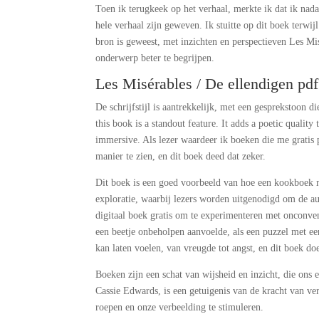
Toen ik terugkeek op het verhaal, merkte ik dat ik nad
hele verhaal zijn geweven. Ik stuitte op dit boek terwi
bron is geweest, met inzichten en perspectieven Les M
onderwerp beter te begrijpen.
Les Misérables / De ellendigen pdf
De schrijfstijl is aantrekkelijk, met een gesprekstoon 
this book is a standout feature. It adds a poetic qualit
immersive. Als lezer waardeer ik boeken die me grati
manier te zien, en dit boek deed dat zeker.
Dit boek is een goed voorbeeld van hoe een kookboek m
exploratie, waarbij lezers worden uitgenodigd om de au
digitaal boek gratis om te experimenteren met onconvent
een beetje onbeholpen aanvoelde, als een puzzel met een
kan laten voelen, van vreugde tot angst, en dit boek doe
Boeken zijn een schat van wijsheid en inzicht, die ons
Cassie Edwards, is een getuigenis van de kracht van v
roepen en onze verbeelding te stimuleren.