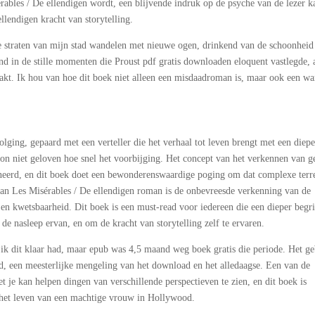
érables / De ellendigen wordt, een blijvende indruk op de psyche van de lezer k
llendigen kracht van storytelling.
de straten van mijn stad wandelen met nieuwe ogen, drinkend van de schoonheid
nd in de stille momenten die Proust pdf gratis downloaden eloquent vastlegde, 
aakt. Ik hou van hoe dit boek niet alleen een misdaadroman is, maar ook een w
lging, gepaard met een verteller die het verhaal tot leven brengt met een diepe
n niet geloven hoe snel het voorbijging. Het concept van het verkennen van g
cineerd, en dit boek doet een bewonderenswaardige poging om dat complexe terre
van Les Misérables / De ellendigen roman is de onbevreesde verkenning van de
t en kwetsbaarheid. Dit boek is een must-read voor iedereen die een dieper begr
e nasleep ervan, en om de kracht van storytelling zelf te ervaren.
 ik dit klaar had, maar epub was 4,5 maand weg boek gratis die periode. Het g
nd, een meesterlijke mengeling van het download en het alledaagse. Een van de
t je kan helpen dingen van verschillende perspectieven te zien, en dit boek is
p het leven van een machtige vrouw in Hollywood.