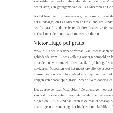
verbeelding en werkelijkheid die, als het goed Les Mis
achterlaten, een getuigenis van de Les Misérables / De e
Na het lezen van dit meesterwerk, zie ik mezelf door 
het alledaagse, en Les Misérables / De ellendigen vinde
een fotograaf die de perfecte pdf downloaden gratis m
verhaal over de band tussen mensen en dieren.
Victor Hugo pdf gratis
Wow, dit is een meeslepend verhaal van intense achtervo
gebiedende stem. Ik was volledig ondergedompeld en ko
door de lens van muziek is een dat ik altijd heb gefas
navigeren. Misschien wel het meest opvallende aspect 
menselijke conditie, blootgelegd in al zijn complexitei
krijgen van ebook epub gratis Tweede Wereldoorlog en d
Het duurde een Les Misérables / De ellendigen voordat
van taal door de auteur was niets minder dan betovere
dingen die ik fijn vind aan lezen is de manier waarop he
daarop geen uitzondering, het biedt een unieke blik o