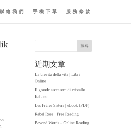
聯絡我們
手機下單
服務條款
lik
搜尋
近期文章
La brevità della vita | Libri
Online
Il grande ascensore di cristallo –
Italiano
Les Frères Sisters | eBook (PDF)
Rebel Rose : Free Reading
oor
Beyond Words – Online Reading
n