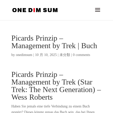
Picards Prinzip –
Management by Trek | Buch
by
onedimsum
|
10 月 10, 2025
|
未分類
|
0 comments
Picards Prinzip –
Management by Trek (Star
Trek: The Next Generation) –
Wess Roberts
Haben Sie jemals eine tiefe Verbindung zu einem Buch
gespürt? Dieses könnte genau das Buch sein, das bei Ihnen