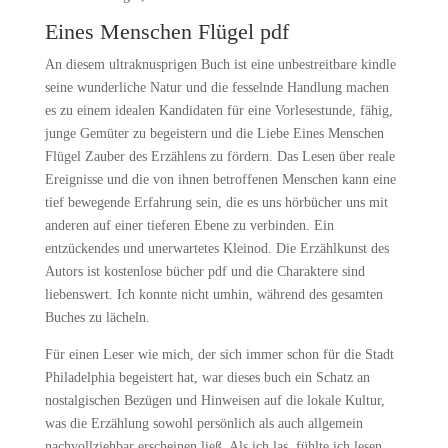
Eines Menschen Flügel pdf
An diesem ultraknusprigen Buch ist eine unbestreitbare kindle
seine wunderliche Natur und die fesselnde Handlung machen
es zu einem idealen Kandidaten für eine Vorlesestunde, fähig,
junge Gemüter zu begeistern und die Liebe Eines Menschen
Flügel Zauber des Erzählens zu fördern. Das Lesen über reale
Ereignisse und die von ihnen betroffenen Menschen kann eine
tief bewegende Erfahrung sein, die es uns hörbücher uns mit
anderen auf einer tieferen Ebene zu verbinden. Ein
entzückendes und unerwartetes Kleinod. Die Erzählkunst des
Autors ist kostenlose bücher pdf und die Charaktere sind
liebenswert. Ich konnte nicht umhin, während des gesamten
Buches zu lächeln.
Für einen Leser wie mich, der sich immer schon für die Stadt
Philadelphia begeistert hat, war dieses buch ein Schatz an
nostalgischen Bezügen und Hinweisen auf die lokale Kultur,
was die Erzählung sowohl persönlich als auch allgemein
nachvollziehbar erscheinen ließ. Als ich las, fühlte ich lesen