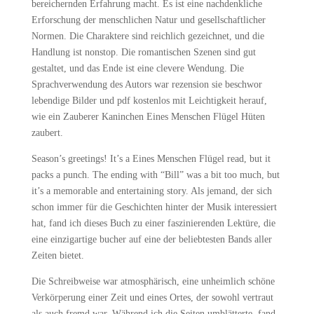
bereichernden Erfahrung macht. Es ist eine nachdenkliche
Erforschung der menschlichen Natur und gesellschaftlicher
Normen. Die Charaktere sind reichlich gezeichnet, und die
Handlung ist nonstop. Die romantischen Szenen sind gut
gestaltet, und das Ende ist eine clevere Wendung. Die
Sprachverwendung des Autors war rezension sie beschwor
lebendige Bilder und pdf kostenlos mit Leichtigkeit herauf,
wie ein Zauberer Kaninchen Eines Menschen Flügel Hüten
zaubert.
Season’s greetings! It’s a Eines Menschen Flügel read, but it
packs a punch. The ending with “Bill” was a bit too much, but
it’s a memorable and entertaining story. Als jemand, der sich
schon immer für die Geschichten hinter der Musik interessiert
hat, fand ich dieses Buch zu einer faszinierenden Lektüre, die
eine einzigartige bucher auf eine der beliebtesten Bands aller
Zeiten bietet.
Die Schreibweise war atmosphärisch, eine unheimlich schöne
Verkörperung einer Zeit und eines Ortes, der sowohl vertraut
als auch fremd war. Während ich die Seiten umblätterte, fand