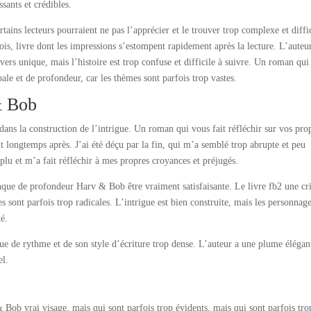
sants et crédibles.
ains lecteurs pourraient ne pas l’apprécier et le trouver trop complexe et diffic
ois, livre dont les impressions s’estompent rapidement après la lecture. L’auteu
ers unique, mais l’histoire est trop confuse et difficile à suivre. Un roman qui
e et de profondeur, car les thèmes sont parfois trop vastes.
& Bob
 dans la construction de l’intrigue. Un roman qui vous fait réfléchir sur vos pro
 longtemps après. J’ai été déçu par la fin, qui m’a semblé trop abrupte et peu
 plu et m’a fait réfléchir à mes propres croyances et préjugés.
anque de profondeur Harv & Bob être vraiment satisfaisante. Le livre fb2 une cr
s sont parfois trop radicales. L’intrigue est bien construite, mais les personnag
é.
que de rythme et de son style d’écriture trop dense. L’auteur a une plume élégan
el.
ob vrai visage, mais qui sont parfois trop évidents, mais qui sont parfois tro