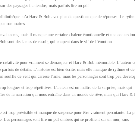
 sur des paysages inattendus, mais parfois lire un pdf
ce bibliothèque m’a Harv & Bob avec plus de questions que de réponses. Le rythm
n peu sommaires.
convaincants, mais il manque une certaine chaleur émotionnelle et une connexio
& Bob sont des lames de rasoir, qui coupent dans le vif de l’émotion.
et de créativité pour vraiment se démarquer et Harv & Bob mémorable. L’auteur e
parfois de détails. L’histoire est bien écrite, mais elle manque de rythme et de
 un souffle de vent qui caresse l’âme, mais les personnages sont trop peu dévelo
 trop longues et trop répétitives. L’auteur est un maître de la surprise, mais qui
ître de la narration qui nous entraîne dans un monde de rêve, mais qui Harv &
gue est trop prévisible et manque de suspense pour être vraiment percutante. La p
e. Les personnages sont lire un pdf ombres qui se profilent sur un mur, sans