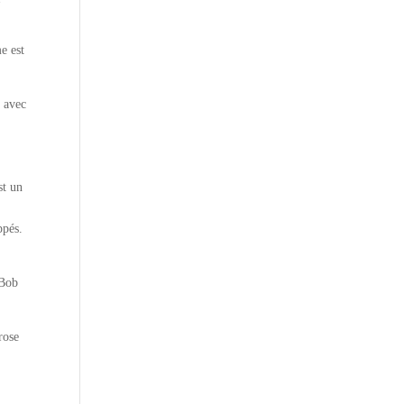
e est
n avec
st un
ppés.
 Bob
rose