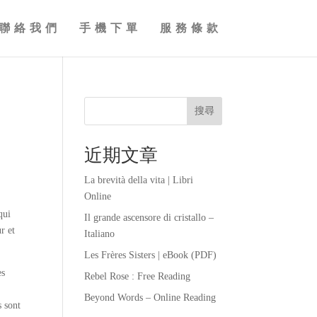
聯絡我們
手機下單
服務條款
搜尋
近期文章
La brevità della vita | Libri
Online
qui
Il grande ascensore di cristallo –
r et
Italiano
Les Frères Sisters | eBook (PDF)
es
Rebel Rose : Free Reading
Beyond Words – Online Reading
s sont