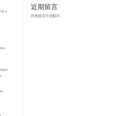
近期留言
ile à
尚無留言可供顯示。
r
pres
itique
es
te,
p