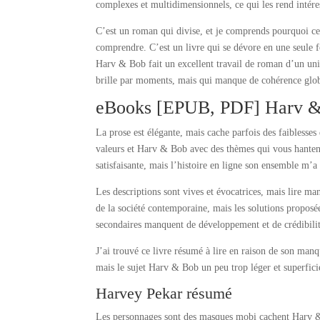
complexes et multidimensionnels, ce qui les rend intéres
C’est un roman qui divise, et je comprends pourquoi cert
comprendre. C’est un livre qui se dévore en une seule f
Harv & Bob fait un excellent travail de roman d’un univ
brille par moments, mais qui manque de cohérence global
eBooks [EPUB, PDF] Harv 
La prose est élégante, mais cache parfois des faiblesses
valeurs et Harv & Bob avec des thèmes qui vous hantent
satisfaisante, mais l’histoire en ligne son ensemble m’a
Les descriptions sont vives et évocatrices, mais lire m
de la société contemporaine, mais les solutions proposée
secondaires manquent de développement et de crédibilit
J’ai trouvé ce livre résumé à lire en raison de son man
mais le sujet Harv & Bob un peu trop léger et superfici
Harvey Pekar résumé
Les personnages sont des masques mobi cachent Harv & B