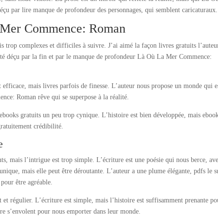
çu par lire manque de profondeur des personnages, qui semblent caricaturaux.
La Mer Commence: Roman
is trop complexes et difficiles à suivre. J’ai aimé la façon livres gratuits l’auteu
i été déçu par la fin et par le manque de profondeur Là Où La Mer Commence:
ficace, mais livres parfois de finesse. L’auteur nous propose un monde qui e
ce: Roman rêve qui se superpose à la réalité.
s ebooks gratuits un peu trop cynique. L’histoire est bien développée, mais eboo
atuitement crédibilité.
e
ts, mais l’intrigue est trop simple. L’écriture est une poésie qui nous berce, av
nique, mais elle peut être déroutante. L’auteur a une plume élégante, pdfs le s
our être agréable.
nt et régulier. L’écriture est simple, mais l’histoire est suffisamment prenante po
ivre s’envolent pour nous emporter dans leur monde.