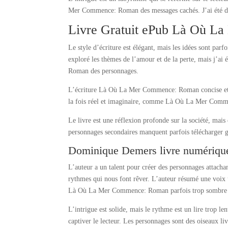
Mer Commence: Roman des messages cachés. J’ai été dé
Livre Gratuit ePub Là Où 
Le style d’écriture est élégant, mais les idées sont parfo
exploré les thèmes de l’amour et de la perte, mais j’a
Roman des personnages.
L’écriture Là Où La Mer Commence: Roman concise et ef
la fois réel et imaginaire, comme Là Où La Mer Commen
Le livre est une réflexion profonde sur la société, mai
personnages secondaires manquent parfois télécharger gr
Dominique Demers livre numériqu
L’auteur a un talent pour créer des personnages attachan
rythmes qui nous font rêver. L’auteur résumé une voix u
Là Où La Mer Commence: Roman parfois trop sombre p
L’intrigue est solide, mais le rythme est un lire trop le
captiver le lecteur. Les personnages sont des oiseaux l