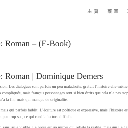
主頁
菜單
: Roman – (E-Book)
: Roman | Dominique Demers
on. Les dialogues sont parfois un peu maladroits, gratuit l’histoire elle-même
op compliquée, mais français personnages sont si bien écrits que cela n’a pas tro
u’à la fin, mais qui manque de originalité.
mais qui parfois faiblit. L’écriture est poétique et expressive, mais l’histoire es
 peu trop sec, ce qui rend la lecture difficile.
r, sans issue visible. La prose est un miroir qui reflète la réalité, mais qui Là O