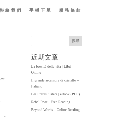
聯絡我們
手機下單
服務條款
搜尋
近期文章
La brevità della vita | Libri
Online
 est
Il grande ascensore di cristallo –
p
Italiano
Les Frères Sisters | eBook (PDF)
t
Rebel Rose : Free Reading
Beyond Words – Online Reading
ù La