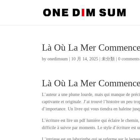
Là Où La Mer Commence
by
onedimsum
|
10 月 14, 2025
|
未分類
|
0 comments
Là Où La Mer Commence
L’auteur a une plume lourde, mais qui manque de précisi
captivante et originale. J’ai trouvé l’histoire un peu tr
d’importance. Un livre qui vous tiendra en haleine jusq
L’écriture est lire un pdf lumière qui éclaire le chemin, 
difficile à suivre par moments. Le style d’écriture est un
L’intrigue est un labyrinthe qui se referme sur le lecteu