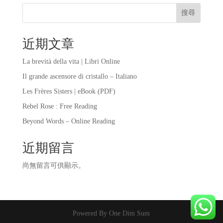
搜尋
近期文章
La brevità della vita | Libri Online
Il grande ascensore di cristallo – Italiano
Les Frères Sisters | eBook (PDF)
Rebel Rose : Free Reading
Beyond Words – Online Reading
近期留言
尚無留言可供顯示。
Powered By One Dim Sum