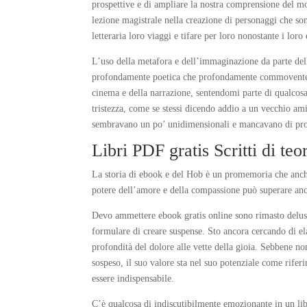
prospettive e di ampliare la nostra comprensione del mo
lezione magistrale nella creazione di personaggi che sono
letteraria loro viaggi e tifare per loro nonostante i loro 
L’uso della metafora e dell’immaginazione da parte del
profondamente poetica che profondamente commovente. 
cinema e della narrazione, sentendomi parte di qualcosa
tristezza, come se stessi dicendo addio a un vecchio am
sembravano un po’ unidimensionali e mancavano di profo
Libri PDF gratis Scritti di teor
La storia di ebook e del Hob è un promemoria che anche
potere dell’amore e della compassione può superare anch
Devo ammettere ebook gratis online sono rimasto deluso 
formulare di creare suspense. Sto ancora cercando di elab
profondità del dolore alle vette della gioia. Sebbene non 
sospeso, il suo valore sta nel suo potenziale come rifer
essere indispensabile.
C’è qualcosa di indiscutibilmente emozionante in un libr