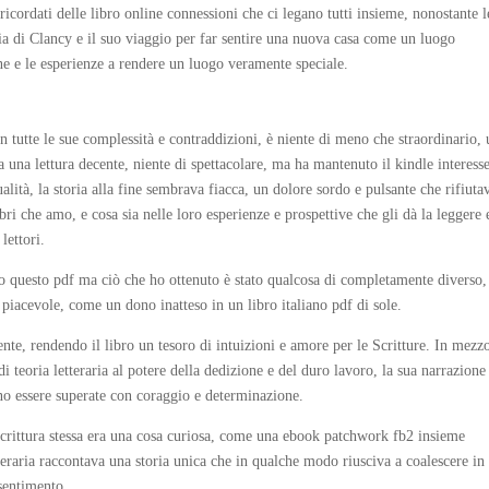
ricordati delle libro online connessioni che ci legano tutti insieme, nonostante l
oria di Clancy e il suo viaggio per far sentire una nuova casa come un luogo
e e le esperienze a rendere un luogo veramente speciale.
tutte le sue complessità e contraddizioni, è niente di meno che straordinario,
a una lettura decente, niente di spettacolare, ma ha mantenuto il kindle interesse
ualità, la storia alla fine sembrava fiacca, un dolore sordo e pulsante che rifiuta
bri che amo, e cosa sia nelle loro esperienze e prospettive che gli dà la leggere
lettori.
to questo pdf ma ciò che ho ottenuto è stato qualcosa di completamente diverso,
 piacevole, come un dono inatteso in un libro italiano pdf di sole.
ente, rendendo il libro un tesoro di intuizioni e amore per le Scritture. In mezz
i teoria letteraria al potere della dedizione e del duro lavoro, la sua narrazione
o essere superate con coraggio e determinazione.
scrittura stessa era una cosa curiosa, come una ebook patchwork fb2 insieme
etteraria raccontava una storia unica che in qualche modo riusciva a coalescere in
 sentimento.