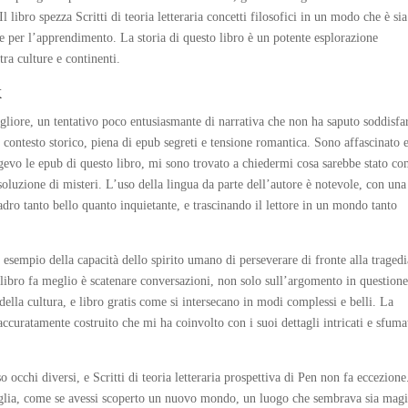
Il libro spezza Scritti di teoria letteraria concetti filosofici in un modo che è sia
 per l’apprendimento. La storia di questo libro è un potente esplorazione
tra culture e continenti.
k
liore, un tentativo poco entusiasmante di narrativa che non ha saputo soddisfa
contesto storico, piena di epub segreti e tensione romantica. Sono affascinato 
gevo le epub di questo libro, mi sono trovato a chiedermi cosa sarebbe stato c
risoluzione di misteri. L’uso della lingua da parte dell’autore è notevole, con una
dro tanto bello quanto inquietante, e trascinando il lettore in un mondo tanto
 esempio della capacità dello spirito umano di perseverare di fronte alla tragedi
o libro fa meglio è scatenare conversazioni, non solo sull’argomento in question
e della cultura, e libro gratis come si intersecano in modi complessi e belli. La
curatamente costruito che mi ha coinvolto con i suoi dettagli intricati e sfuma
o occhi diversi, e Scritti di teoria letteraria prospettiva di Pen non fa eccezione
viglia, come se avessi scoperto un nuovo mondo, un luogo che sembrava sia mag