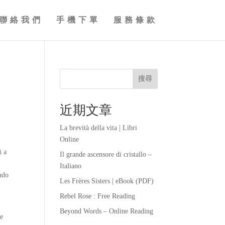
聯絡我們
手機下單
服務條款
搜尋
近期文章
La brevità della vita | Libri
Online
i a
Il grande ascensore di cristallo –
Italiano
ando
Les Frères Sisters | eBook (PDF)
Rebel Rose : Free Reading
Beyond Words – Online Reading
re