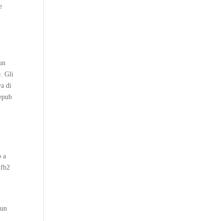
e
 un
. Gli
va di
 epub
o a
 fb2
 un