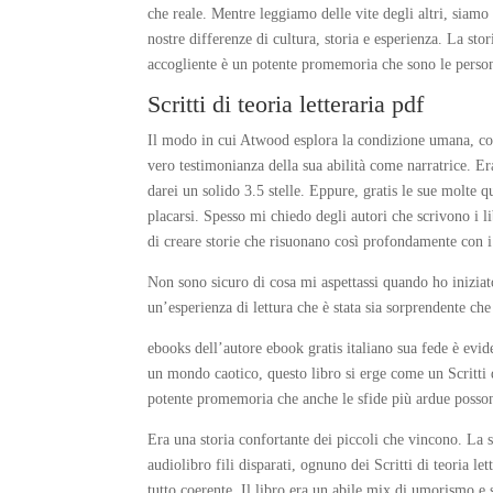
che reale. Mentre leggiamo delle vite degli altri, siamo 
nostre differenze di cultura, storia e esperienza. La st
accogliente è un potente promemoria che sono le person
Scritti di teoria letteraria pdf
Il modo in cui Atwood esplora la condizione umana, con 
vero testimonianza della sua abilità come narratrice. Er
darei un solido 3.5 stelle. Eppure, gratis le sue molte q
placarsi. Spesso mi chiedo degli autori che scrivono i li
di creare storie che risuonano così profondamente con i 
Non sono sicuro di cosa mi aspettassi quando ho inizia
un’esperienza di lettura che è stata sia sorprendente che
ebooks dell’autore ebook gratis italiano sua fede è evid
un mondo caotico, questo libro si erge come un Scritti d
potente promemoria che anche le sfide più ardue posson
Era una storia confortante dei piccoli che vincono. La 
audiolibro fili disparati, ognuno dei Scritti di teoria l
tutto coerente. Il libro era un abile mix di umorismo e