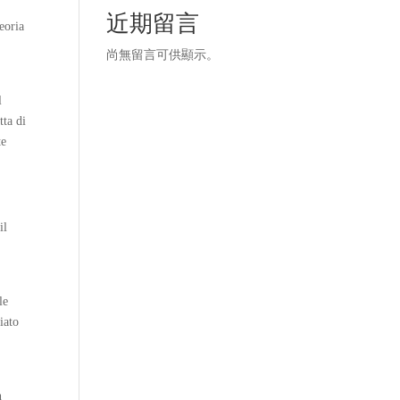
近期留言
teoria
尚無留言可供顯示。
l
tta di
te
il
le
fiato
n