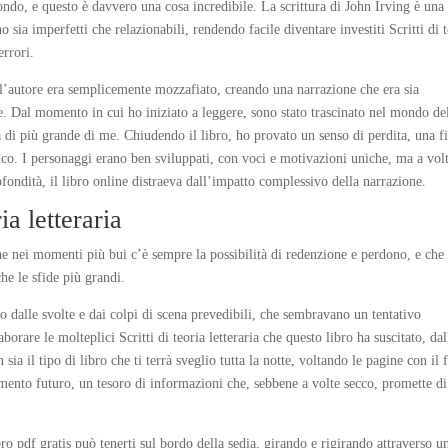
ndo, e questo è davvero una cosa incredibile. La scrittura di John Irving è una
 sia imperfetti che relazionabili, rendendo facile diventare investiti Scritti di 
errori.
l’autore era semplicemente mozzafiato, creando una narrazione che era sia
Dal momento in cui ho iniziato a leggere, sono stato trascinato nel mondo de
 di più grande di me. Chiudendo il libro, ho provato un senso di perdita, una fi
ico. I personaggi erano ben sviluppati, con voci e motivazioni uniche, ma a vol
ndità, il libro online distraeva dall’impatto complessivo della narrazione.
ia letteraria
 nei momenti più bui c’è sempre la possibilità di redenzione e perdono, e che 
e le sfide più grandi.
dalle svolte e dai colpi di scena prevedibili, che sembravano un tentativo
orare le molteplici Scritti di teoria letteraria che questo libro ha suscitato, dal
sia il tipo di libro che ti terrà sveglio tutta la notte, voltando le pagine con il 
imento futuro, un tesoro di informazioni che, sebbene a volte secco, promette di
o pdf gratis può tenerti sul bordo della sedia, girando e rigirando attraverso u