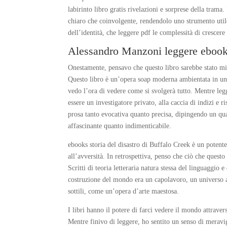
labirinto libro gratis rivelazioni e sorprese della trama. 
chiaro che coinvolgente, rendendolo uno strumento utile
dell’identità, che leggere pdf le complessità di crescere 
Alessandro Manzoni leggere eboo
Onestamente, pensavo che questo libro sarebbe stato mig
Questo libro è un’opera soap moderna ambientata in un 
vedo l’ora di vedere come si svolgerà tutto. Mentre leg
essere un investigatore privato, alla caccia di indizi e 
prosa tanto evocativa quanto precisa, dipingendo un qua
affascinante quanto indimenticabile.
ebooks storia del disastro di Buffalo Creek è un potente
all’avversità. In retrospettiva, penso che ciò che quest
Scritti di teoria letteraria natura stessa del linguaggio 
costruzione del mondo era un capolavoro, un universo ac
sottili, come un’opera d’arte maestosa.
I libri hanno il potere di farci vedere il mondo attravers
Mentre finivo di leggere, ho sentito un senso di mera