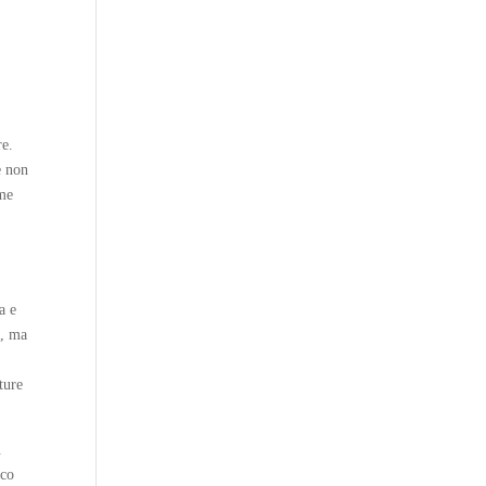
re.
e non
ome
a e
e, ma
ture
.
ico