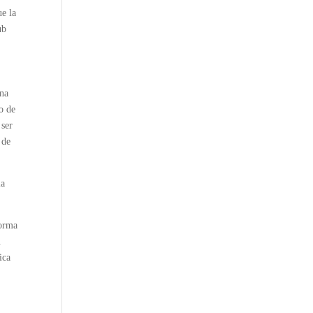
ue la
ub
ina
o de
 ser
 de
la
forma
u
ica