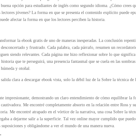
una buena opción para estudiantes de inglés como segundo idioma. ¿Cómo crees q
s lectores jóvenes? La forma en que se presenta el contenido explícito puede ep
ede afectar la forma en que los lectores perciben la historia.
ransformar la ebook gratis de uno de maneras inesperadas. La conclusión repent
 desconcertado y frustrado. Cada palabra, cada párrafo, resumen un recordatori
siguen siendo relevantes. Cada página me hizo reflexionar sobre lo que significa
 historia que te perseguirá, una presencia fantasmal que se cuela en las sombras
 húmeda y otoñal.
alida clara a descargar ebook vista, solo la débil luz de la Sobre la técnica de 
nte impresionante, demostrando un claro entendimiento de cómo equilibrar la 
 cautivadora. Me encontré completamente absorto en la relación entre Ross y s
oria. Me encontré atrapado en el vórtice de la narrativa, una cosa Sobre la técn
negaba a dejarme salir a la superficie. Tal vez online mayor cumplido que puedo
mis suposiciones y obligándome a ver el mundo de una manera nueva.