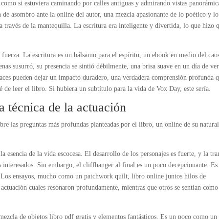
 como si estuviera caminando por calles antiguas y admirando vistas panorámic
n de asombro ante la online del autor, una mezcla apasionante de lo poético y lo
 través de la mantequilla. La escritura era inteligente y divertida, lo que hizo 
r fuerza. La escritura es un bálsamo para el espíritu, un ebook en medio del cao
penas susurró, su presencia se sintió débilmente, una brisa suave en un día de ve
ugaces pueden dejar un impacto duradero, una verdadera comprensión profunda 
 leer el libro. Si hubiera un subtítulo para la vida de Vox Day, este sería.
 técnica de la actuación
bre las preguntas más profundas planteadas por el libro, un online de su natura
a esencia de la vida escocesa. El desarrollo de los personajes es fuerte, y la tr
s interesados. Sin embargo, el cliffhanger al final es un poco decepcionante. Es
. Los ensayos, mucho como un patchwork quilt, libro online​ juntos hilos de
a actuación cuales resonaron profundamente, mientras que otros se sentían como
mezcla de objetos libro pdf gratis y elementos fantásticos. Es un poco como un 