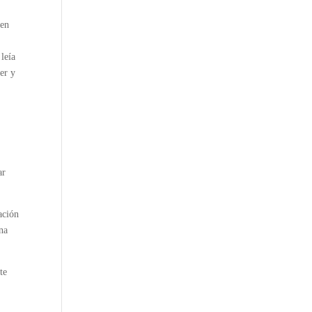
 en
leía
er y
ar
ación
una
te