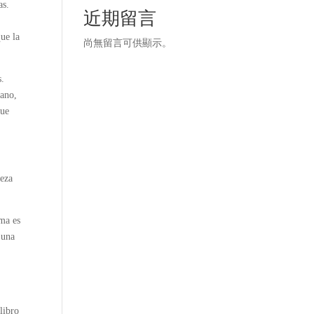
as.
近期留言
que la
尚無留言可供顯示。
s.
rano,
que
leza
ama es
 una
libro