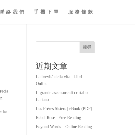
聯絡我們
手機下單
服務條款
搜尋
近期文章
La brevità della vita | Libri
Online
recía
Il grande ascensore di cristallo –
ón
Italiano
Les Frères Sisters | eBook (PDF)
e las
Rebel Rose : Free Reading
Beyond Words – Online Reading