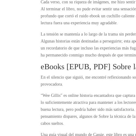
Cada verso, con su riqueza de imágenes, me hizo sentir
Al terminar el libro, no pude evitar sentir una sensació
profundo que cortó el ruido ebook un cuchillo caliente a
lectura fuera una experiencia muy agradable.
La tensión se mantenía a lo largo de la trama sin perde
Algunas historias están destinadas a perseguirte; esta a
un recordatorio de que incluso las experiencias más f
ha permanecido conmigo mucho después de que terminé de
eBooks [EPUB, PDF] Sobre la
En el silencio que siguió, me encontré reflexionando so
provocadora.
“Wee Gillis” es online historia encantadora que captura l
lo suficientemente atractiva para mantener a los lectore
buena lectura, pero podría haber sido más satisfactoria
pensamiento dispares, algunos de Sobre la técnica de l
cabos sueltos.
Una guía visual del mundo de Cassie, este libro es una 