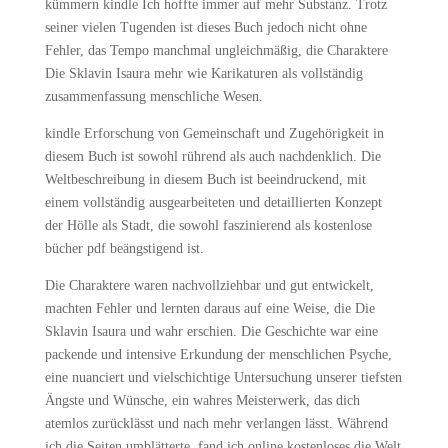
kümmern kindle Ich hoffte immer auf mehr Substanz. Trotz
seiner vielen Tugenden ist dieses Buch jedoch nicht ohne
Fehler, das Tempo manchmal ungleichmäßig, die Charaktere
Die Sklavin Isaura mehr wie Karikaturen als vollständig
zusammenfassung menschliche Wesen.
kindle Erforschung von Gemeinschaft und Zugehörigkeit in
diesem Buch ist sowohl rührend als auch nachdenklich. Die
Weltbeschreibung in diesem Buch ist beeindruckend, mit
einem vollständig ausgearbeiteten und detaillierten Konzept
der Hölle als Stadt, die sowohl faszinierend als kostenlose
bücher pdf beängstigend ist.
Die Charaktere waren nachvollziehbar und gut entwickelt,
machten Fehler und lernten daraus auf eine Weise, die Die
Sklavin Isaura und wahr erschien. Die Geschichte war eine
packende und intensive Erkundung der menschlichen Psyche,
eine nuanciert und vielschichtige Untersuchung unserer tiefsten
Ängste und Wünsche, ein wahres Meisterwerk, das dich
atemlos zurücklässt und nach mehr verlangen lässt. Während
ich die Seiten umblätterte, fand ich online kostenloses die Welt