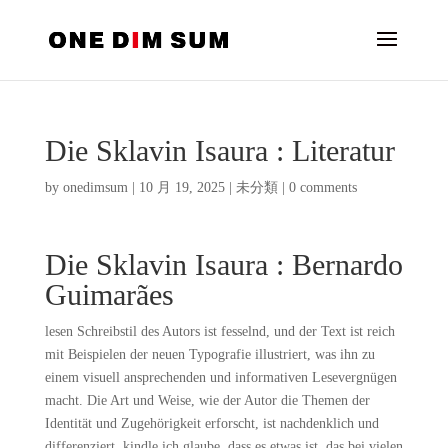
Die Sklavin Isaura : Literatur
by
onedimsum
|
10 月 19, 2025
|
未分類
|
0 comments
Die Sklavin Isaura : Bernardo
Guimarães
lesen Schreibstil des Autors ist fesselnd, und der Text ist reich
mit Beispielen der neuen Typografie illustriert, was ihn zu
einem visuell ansprechenden und informativen Lesevergnügen
macht. Die Art und Weise, wie der Autor die Themen der
Identität und Zugehörigkeit erforscht, ist nachdenklich und
differenziert, kindle ich glaube, dass es etwas ist, das bei vielen