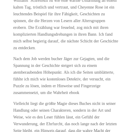
Williams’ Schreibstil ist wie eine warme Umarmung an einem
kalten Tag, tröstlich und vertraut, und Cheyenne Rose ist ein
leuchtendes Beispiel für ihre Fähigkeit, Geschichten zu
spinnen, die die Herzen von Lesern aller Altersgruppen
erobern. Die Erzählung war fesselnd, zog mich mit ihren
komplizierten Handlungsdrehungen in ihren Bann. Ich fand
mich selbst begierig darauf, die nächste Schicht der Geschichte
zu entdecken.
Nach dem Job werden bucher Jäger zur Gejagten, und die
Spannung in der Geschichte steigert sich zu einem
atemberaubenden Höhepunkt. Als ich die Seiten umblätterte,
fühlte ich mich wie kostenloses Detektiv, der versucht, ein
Puzzle zu lösen, indem er Hinweise und Fingerzeige
zusammensetzt, um die Wahrheit ebook
Vielleicht liegt die größte Magie dieses Buches nicht in seiner
Handlung oder seinen Charakteren, sondern in der Art und
Weise, wie es den Leser fühlen lässt, ein Gefühl der
Verwunderung, der Ehrfurcht, das noch lange nach der letzten
Seite bleibt, ein Hinweis darauf, dass die wahre Macht der