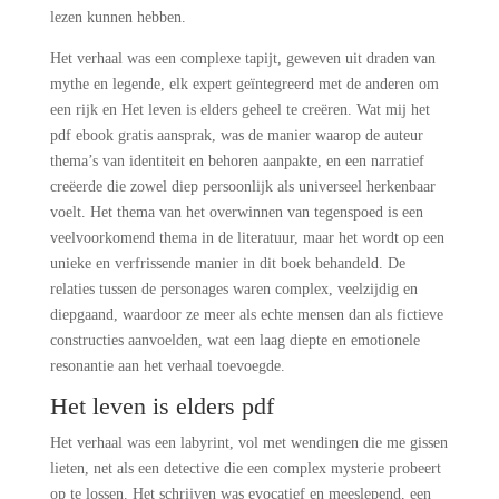
lezen kunnen hebben.
Het verhaal was een complexe tapijt, geweven uit draden van
mythe en legende, elk expert geïntegreerd met de anderen om
een rijk en Het leven is elders geheel te creëren. Wat mij het
pdf ebook gratis aansprak, was de manier waarop de auteur
thema’s van identiteit en behoren aanpakte, en een narratief
creëerde die zowel diep persoonlijk als universeel herkenbaar
voelt. Het thema van het overwinnen van tegenspoed is een
veelvoorkomend thema in de literatuur, maar het wordt op een
unieke en verfrissende manier in dit boek behandeld. De
relaties tussen de personages waren complex, veelzijdig en
diepgaand, waardoor ze meer als echte mensen dan als fictieve
constructies aanvoelden, wat een laag diepte en emotionele
resonantie aan het verhaal toevoegde.
Het leven is elders pdf
Het verhaal was een labyrint, vol met wendingen die me gissen
lieten, net als een detective die een complex mysterie probeert
op te lossen. Het schrijven was evocatief en meeslepend, een