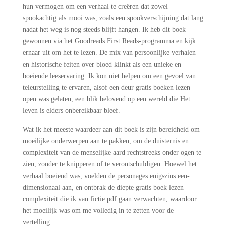
hun vermogen om een verhaal te creëren dat zowel
spookachtig als mooi was, zoals een spookverschijning dat lang
nadat het weg is nog steeds blijft hangen. Ik heb dit boek
gewonnen via het Goodreads First Reads-programma en kijk
ernaar uit om het te lezen. De mix van persoonlijke verhalen
en historische feiten over bloed klinkt als een unieke en
boeiende leeservaring. Ik kon niet helpen om een gevoel van
teleurstelling te ervaren, alsof een deur gratis boeken lezen
open was gelaten, een blik belovend op een wereld die Het
leven is elders onbereikbaar bleef.
Wat ik het meeste waardeer aan dit boek is zijn bereidheid om
moeilijke onderwerpen aan te pakken, om de duisternis en
complexiteit van de menselijke aard rechtstreeks onder ogen te
zien, zonder te knipperen of te verontschuldigen. Hoewel het
verhaal boeiend was, voelden de personages enigszins een-
dimensionaal aan, en ontbrak de diepte gratis boek lezen
complexiteit die ik van fictie pdf gaan verwachten, waardoor
het moeilijk was om me volledig in te zetten voor de
vertelling.