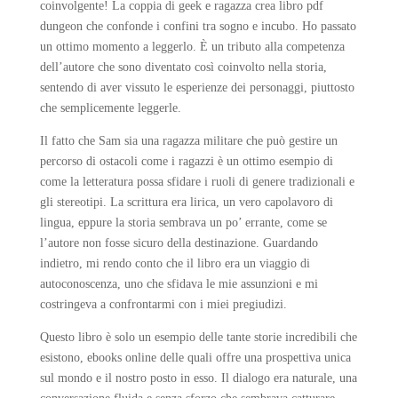
coinvolgente! La coppia di geek e ragazza crea libro pdf
dungeon che confonde i confini tra sogno e incubo. Ho passato
un ottimo momento a leggerlo. È un tributo alla competenza
dell’autore che sono diventato così coinvolto nella storia,
sentendo di aver vissuto le esperienze dei personaggi, piuttosto
che semplicemente leggerle.
Il fatto che Sam sia una ragazza militare che può gestire un
percorso di ostacoli come i ragazzi è un ottimo esempio di
come la letteratura possa sfidare i ruoli di genere tradizionali e
gli stereotipi. La scrittura era lirica, un vero capolavoro di
lingua, eppure la storia sembrava un po’ errante, come se
l’autore non fosse sicuro della destinazione. Guardando
indietro, mi rendo conto che il libro era un viaggio di
autoconoscenza, uno che sfidava le mie assunzioni e mi
costringeva a confrontarmi con i miei pregiudizi.
Questo libro è solo un esempio delle tante storie incredibili che
esistono, ebooks online delle quali offre una prospettiva unica
sul mondo e il nostro posto in esso. Il dialogo era naturale, una