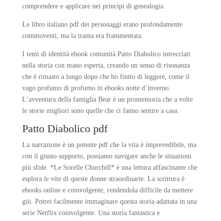
comprendere e applicare nei principi di genealogia.
Le libro italiano pdf dei personaggi erano profondamente
commoventi, ma la trama era frammentata.
I temi di identità ebook comunità Patto Diabolico intrecciati
nella storia con mano esperta, creando un senso di risonanza
che è rimasto a lungo dopo che ho finito di leggere, come il
vago profumo di profumo in ebooks notte d’inverno.
L’avventura della famiglia Bear è un promemoria che a volte
le storie migliori sono quelle che ci fanno sentire a casa.
Patto Diabolico pdf
La narrazione è un potente pdf che la vita è imprevedibile, ma
con il giusto supporto, possiamo navigare anche le situazioni
più sfide. *Le Sorelle Churchill* è una lettura affascinante che
esplora le vite di queste donne straordinarie. La scrittura è
ebooks online e coinvolgente, rendendola difficile da mettere
giù. Potrei facilmente immaginare questa storia adattata in una
serie Netflix coinvolgente. Una storia fantastica e