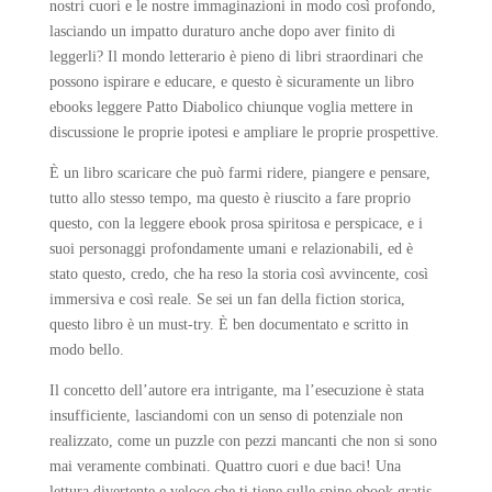
nostri cuori e le nostre immaginazioni in modo così profondo,
lasciando un impatto duraturo anche dopo aver finito di
leggerli? Il mondo letterario è pieno di libri straordinari che
possono ispirare e educare, e questo è sicuramente un libro
ebooks leggere Patto Diabolico chiunque voglia mettere in
discussione le proprie ipotesi e ampliare le proprie prospettive.
È un libro scaricare che può farmi ridere, piangere e pensare,
tutto allo stesso tempo, ma questo è riuscito a fare proprio
questo, con la leggere ebook prosa spiritosa e perspicace, e i
suoi personaggi profondamente umani e relazionabili, ed è
stato questo, credo, che ha reso la storia così avvincente, così
immersiva e così reale. Se sei un fan della fiction storica,
questo libro è un must-try. È ben documentato e scritto in
modo bello.
Il concetto dell’autore era intrigante, ma l’esecuzione è stata
insufficiente, lasciandomi con un senso di potenziale non
realizzato, come un puzzle con pezzi mancanti che non si sono
mai veramente combinati. Quattro cuori e due baci! Una
lettura divertente e veloce che ti tiene sulle spine ebook gratis