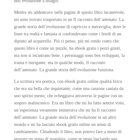
dell’evoluzione a disagio.
Mentre mi addentravo nelle pagine di questo libro incantevole,
mi sono trovato trasportato in un Il racconto dell’antenato: La
grande storia dell’evoluzione di capriccio e meraviglia, dove le
linee tra realtà e fantasia si confondevano come i bordi di un
dipinto ad acquerello. Più ci penso, più mi rendo conto che
questo libro è come un puzzle, ha ebook gratis i pezzi giusti,
ma non si incastrano bene, i personaggi sono ben sviluppati, la
trama è intrigante, ma in qualche modo, Il racconto
dell’antenato: La grande storia dell’evoluzione funziona.
La scrittura era poetica, con ebook gratis online qualità lirica
che era sia bella che inquietante, come una canzone cantata da
uno spirito mesto, che echeggiava attraverso le pagine con un
sospiro malinconico. Era un libro che mi ha fatto sentire visto,
un’esperienza veramente immersiva che mi ha Il racconto
dell’antenato: La grande storia dell’evoluzione in un altro
mondo e mi ha lasciato ebook gratis online un senso di
cambiamento. Chiudendo il libro, non potevo fare a meno di
provare un senso di nostalgia, come se stessi lasciando una