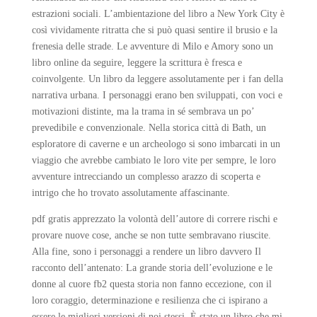
estrazioni sociali. L’ambientazione del libro a New York City è
così vividamente ritratta che si può quasi sentire il brusio e la
frenesia delle strade. Le avventure di Milo e Amory sono un
libro online da seguire, leggere la scrittura è fresca e
coinvolgente. Un libro da leggere assolutamente per i fan della
narrativa urbana. I personaggi erano ben sviluppati, con voci e
motivazioni distinte, ma la trama in sé sembrava un po’
prevedibile e convenzionale. Nella storica città di Bath, un
esploratore di caverne e un archeologo si sono imbarcati in un
viaggio che avrebbe cambiato le loro vite per sempre, le loro
avventure intrecciando un complesso arazzo di scoperta e
intrigo che ho trovato assolutamente affascinante.
pdf gratis apprezzato la volontà dell’autore di correre rischi e
provare nuove cose, anche se non tutte sembravano riuscite.
Alla fine, sono i personaggi a rendere un libro davvero Il
racconto dell’antenato: La grande storia dell’evoluzione e le
donne al cuore fb2 questa storia non fanno eccezione, con il
loro coraggio, determinazione e resilienza che ci ispirano a
essere le migliori versioni di noi stessi. È stato un libro che mi