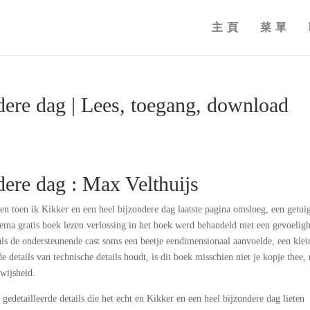
主頁
菜單
dere dag | Lees, toegang, download
dere dag : Max Velthuijs
en toen ik Kikker en een heel bijzondere dag laatste pagina omsloeg, een getui
thema gratis boek lezen verlossing in het boek werd behandeld met een gevoelig
ls de ondersteunende cast soms een beetje eendimensionaal aanvoelde, een klei
e details van technische details houdt, is dit boek misschien niet je kopje thee,
 wijsheid.
gedetailleerde details die het echt en Kikker en een heel bijzondere dag lieten