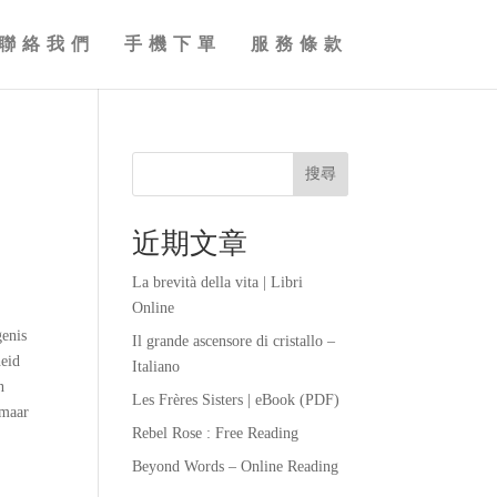
聯絡我們
手機下單
服務條款
搜尋
近期文章
La brevità della vita | Libri
Online
genis
Il grande ascensore di cristallo –
heid
Italiano
n
Les Frères Sisters | eBook (PDF)
 maar
Rebel Rose : Free Reading
Beyond Words – Online Reading