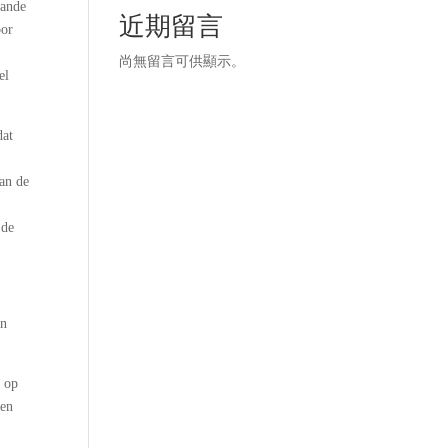
aande
近期留言
oor
尚無留言可供顯示。
el
dat
van de
 de
en
k op
gen