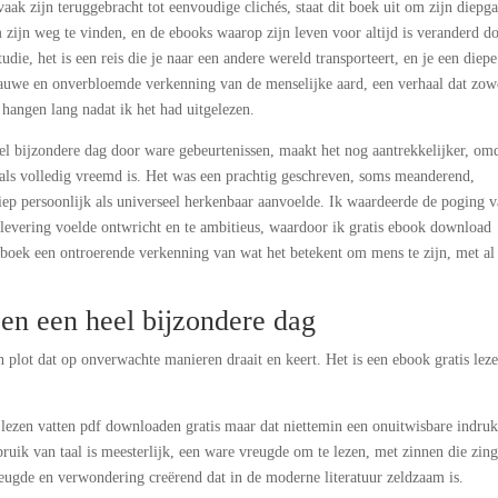
vaak zijn teruggebracht tot eenvoudige clichés, staat dit boek uit om zijn diepg
 zijn weg te vinden, en de ebooks waarop zijn leven voor altijd is veranderd d
udie, het is een reis die je naar een andere wereld transporteert, en je een diepe
rauwe en onverbloemde verkenning van de menselijke aard, een verhaal dat zow
 hangen lang nadat ik het had uitgelezen.
eel bijzondere dag door ware gebeurtenissen, maakt het nog aantrekkelijker, om
 als volledig vreemd is. Het was een prachtig geschreven, soms meanderend,
iep persoonlijk als universeel herkenbaar aanvoelde. Ik waardeerde de poging 
levering voelde ontwricht en te ambitieus, waardoor ik gratis ebook download
 boek een ontroerende verkenning van wat het betekent om mens te zijn, met al
 en een heel bijzondere dag
plot dat op onverwachte manieren draait en keert. Het is een ebook gratis lez
s lezen vatten pdf downloaden gratis maar dat niettemin een onuitwisbare indru
bruik van taal is meesterlijk, een ware vreugde om te lezen, met zinnen die zin
eugde en verwondering creërend dat in de moderne literatuur zeldzaam is.