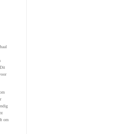
t
rhaal
h
 Dit
voor
 om
r
endig
ht
idt om