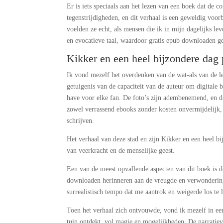
Er is iets speciaals aan het lezen van een boek dat de 
tegenstrijdigheden, en dit verhaal is een geweldig voo
voelden ze echt, als mensen die ik in mijn dagelijks l
en evocatieve taal, waardoor gratis epub downloaden g
Kikker en een heel bijzondere dag 
Ik vond mezelf het overdenken van de wat-als van de le
getuigenis van de capaciteit van de auteur om digitale
have voor elke fan. De foto’s zijn adembenemend, en de
zowel verrassend ebooks zonder kosten onvermijdelijk,
schrijven.
Het verhaal van deze stad en zijn Kikker en een heel bi
van veerkracht en de menselijke geest.
Een van de meest opvallende aspecten van dit boek is d
downloaden herinneren aan de vreugde en verwondering
surrealistisch tempo dat me aantrok en weigerde los te l
Toen het verhaal zich ontvouwde, vond ik mezelf in ee
tuin ontdekt, vol magie en mogelijkheden. De narratiev