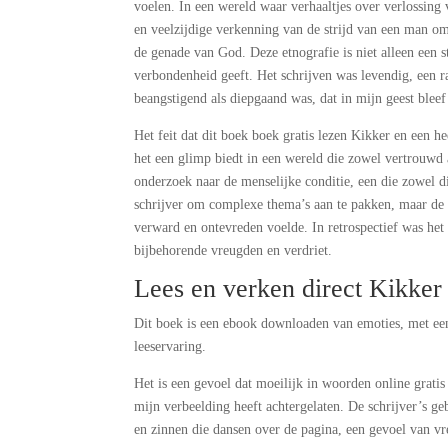
voelen. In een wereld waar verhaaltjes over verlossing 
en veelzijdige verkenning van de strijd van een man om
de genade van God. Deze etnografie is niet alleen een st
verbondenheid geeft. Het schrijven was levendig, een 
beangstigend als diepgaand was, dat in mijn geest bleef
Het feit dat dit boek boek gratis lezen Kikker en een h
het een glimp biedt in een wereld die zowel vertrouwd
onderzoek naar de menselijke conditie, een die zowel d
schrijver om complexe thema’s aan te pakken, maar de 
verward en ontevreden voelde. In retrospectief was het
bijbehorende vreugden en verdriet.
Lees en verken direct Kikker
Dit boek is een ebook downloaden van emoties, met een 
leeservaring.
Het is een gevoel dat moeilijk in woorden online grati
mijn verbeelding heeft achtergelaten. De schrijver’s ge
en zinnen die dansen over de pagina, een gevoel van vr