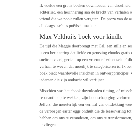
Ik voelde een gratis boeken downloaden van droefheid e
achterliet, een herinnering aan de kracht van verhalen 
vriend die we nooit zullen vergeten. De proza van de a
alledaagse scènes poëtisch maakte.
Max Velthuijs boek voor kindle
De tijd die Maggie doorbrengt met Cal, een stille en se
is een herinnering dat liefde en genezing ebooks gratis
sneltreinvaart, gericht op een vreemde ‘vriendschap’ di
verhaal te weven dat moeilijk te categoriseren is. Ik 
boek biedt waardevolle inzichten in ontwerpprincipes,
iedereen die zijn ambacht wil verfijnen.
Misschien was het ebook downloaden timing, of misschi
resonantie op te wekken, zijn boodschap ging verloren
Jeffers, die meesterlijk een verhaal van ontdekking we
de verborgen easter eggs onthult die de leeservaring t
hebben om ons te veranderen, om ons te transformeren, 
te vliegen.