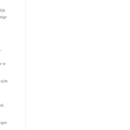
lijk
htige
-
e te
racht
nd,
rgen
n