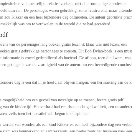
complexiteiten van menselijke relaties verkent, met alle rommelige emoties en
rbeeld daarvan. De personages waren gebrekkig, soms frustrerend, maar uiteinde
even zou Kikker en een heel bijzondere dag ontmoeten. De auteur gebruikte prac
emakkelijk was om te verdwalen in de wereld die ze had gecreëerd.
pdf
vens van de personages lang boeken gratis lezen ik klaar was met lezen, een
 boeken gratis gebrekkige personages te creëren. Dit Bob Dylan-boek is een must
 informatie is zowel gedetailleerd als boeiend. De afloop, toen die kwam, was
 een getuigenis van de vaardigheid van de auteur om een bevredigende conclusi
jzondere dag is een dat in je hoofd zal blijven hangen, een herinnering aan de k
e mogelijkheid om een gevoel van nostalgie op te roepen, lezers gratis pdf
 van de kindertijd. Het verhaal had een droomachtige kwaliteit, een meandere
aten, zelfs toen het narratief zelf begon te ontspinnen.
n wereld van wonder, als een kind Kikker en een heel bijzondere dag een verbo
e stem was kenmerkend en aantrekkelijk, een beetje zoals het luisteren naar ee