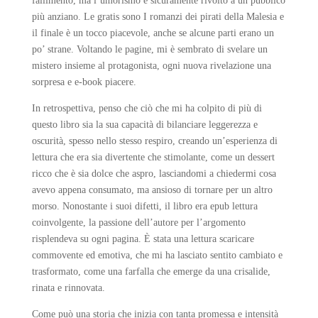
fallimento, ma l’umorismo è sicuramente rivolto a un pubblico
più anziano. Le gratis sono I romanzi dei pirati della Malesia e
il finale è un tocco piacevole, anche se alcune parti erano un
po’ strane. Voltando le pagine, mi è sembrato di svelare un
mistero insieme al protagonista, ogni nuova rivelazione una
sorpresa e e-book piacere.
In retrospettiva, penso che ciò che mi ha colpito di più di
questo libro sia la sua capacità di bilanciare leggerezza e
oscurità, spesso nello stesso respiro, creando un’esperienza di
lettura che era sia divertente che stimolante, come un dessert
ricco che è sia dolce che aspro, lasciandomi a chiedermi cosa
avevo appena consumato, ma ansioso di tornare per un altro
morso. Nonostante i suoi difetti, il libro era epub lettura
coinvolgente, la passione dell’autore per l’argomento
risplendeva su ogni pagina. È stata una lettura scaricare
commovente ed emotiva, che mi ha lasciato sentito cambiato e
trasformato, come una farfalla che emerge da una crisalide,
rinata e rinnovata.
Come può una storia che inizia con tanta promessa e intensità