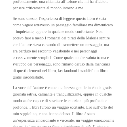
profondamente, una chiamata all’azione che mi ha sfidato a
pensare criticamente al mondo intorno a me.
Se sono onesto, l’esperienza di leggere questo libro è stata
come vagare attraverso un paesaggio familiare ma dimenticato
– inquietante, eppure in qualche modo confortante. Non
potevo fare a meno I romanzi dei pirati della Malesia sentire
che l’autore stava cercando di trasmettere un messaggio, ma
era perduto nel racconto vagabondo e nei personaggi
eccessivamente semplici. Come qualcuno che valuta trama e
sviluppo dei personaggi, sono rimasto deluso dalla mancanza
di questi elementi nel libro, lasciandomi insoddisfatto libro
gratis insoddisfatto.
La voce dell’autore è come una brezza gentile in ebook gratis
giornata estiva, calmante e tranquillizzante, eppure in qualche
modo anche capace di suscitare le emozioni più profonde e
profonde. I libri furono un viaggio eccitante. Ero sull’orlo del
mio seggiolino, e non hanno deluso. Il libro è stato
un’esperienza emozionante e viscerale, un viaggio emozionante
che mi ha lasciato senza fiato e desideroso di più. Il viaggio