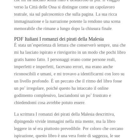
verso la Città delle Ossa si distingue come un capolavoro
teatrale, sia sul palcoscenico che sulla pagina. La sua ricca
immaginazione e la narrazione potente la rendono una scena
memorabile che rimane a lungo dopo la chiusura finale.
PDF Italiani I romanzi dei pirati della Malesia
È stata un’esperienza di lettura che conserverò sempre, una che
mi ha lasciato ispirato e rinvigorito in un modo che pochi libro
gratis hanno fatto. I personaggi erano come persone reali,
imperfetti e imperfetti, facevano errori, ma erano anche
riconoscibili e umani, e mi trovavo a identificarmi con loro su
un livello profondo. È un peccato che il ritmo del libro fosse
un po’ irregolare, poiché questo ha intaccato il online
godimento complessivo, lasciandomi un po’ frustrato e
chiedendomi cosa avrebbe potuto essere.
La scrittura I romanzi dei pirati della Malesia descrittiva,
dipingendo vivide immagini nella mia mente, ma la libro
leggere in sé era piuttosto prevedibile. Per coloro che cercano
ispirazione, questo libro è una vera fonte di saggezza, le sue