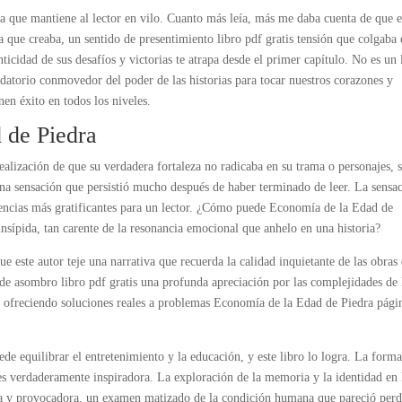
a que mantiene al lector en vilo. Cuanto más leía, más me daba cuenta de que e
a que creaba, un sentido de presentimiento libro pdf gratis tensión que colgaba 
icidad de sus desafíos y victorias te atrapa desde el primer capítulo. No es un 
datorio conmovedor del poder de las historias para tocar nuestros corazones y
nen éxito en todos los niveles.
 de Piedra
realización de que su verdadera fortaleza no radicaba en su trama o personajes, 
una sensación que persistió mucho después de haber terminado de leer. La sensa
iencias más gratificantes para un lector. ¿Cómo puede Economía de la Edad de
insípida, tan carente de la resonancia emocional que anhelo en una historia?
e este autor teje una narrativa que recuerda la calidad inquietante de las obras
 de asombro libro pdf gratis una profunda apreciación por las complejidades de 
, ofreciendo soluciones reales a problemas Economía de la Edad de Piedra pági
e equilibrar el entretenimiento y la educación, y este libro lo logra. La form
 es verdaderamente inspiradora. La exploración de la memoria y la identidad en 
ora y provocadora, un examen matizado de la condición humana que pareció perd