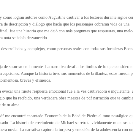
 cómo logran autores como Augustine cautivar a los lectores durante siglos co
ra de descripción y diálogo que hacía que los personajes cobraran vida de una
 final, fue una historia que me dejó con más preguntas que respuestas, una melo
ra nota se había desvanecido.
 desarrollados y complejos, como personas reales con todas sus fortalezas Eco
a de susurrar en la mente. La narrativa desafía los límites de lo que considera
ercepciones. Aunque la historia tuvo sus momentos de brillantez, estos fueron 
tormentosa, breves y efímeros.
a evocar una fuerte respuesta emocional fue a la vez cautivadora e inquietante, 
gio que ha recibido, una verdadera obra maestra de pdf narración que te cambi
e de tu alma.
pdf me encontré encantado Economía de la Edad de Piedra el tono nostálgico q
sado. La historia de crecimiento de Michael se retrata vívidamente mientras n
imera novia. La narrativa captura la torpeza y emoción de la adolescencia con u