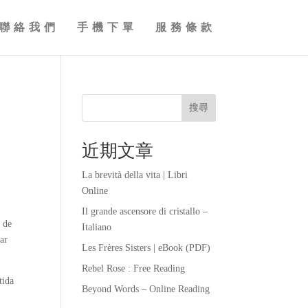
聯絡我們
手機下單
服務條款
搜尋
近期文章
La brevità della vita | Libri
Online
Il grande ascensore di cristallo –
s de
Italiano
ar
Les Frères Sisters | eBook (PDF)
Rebel Rose : Free Reading
tida
Beyond Words – Online Reading