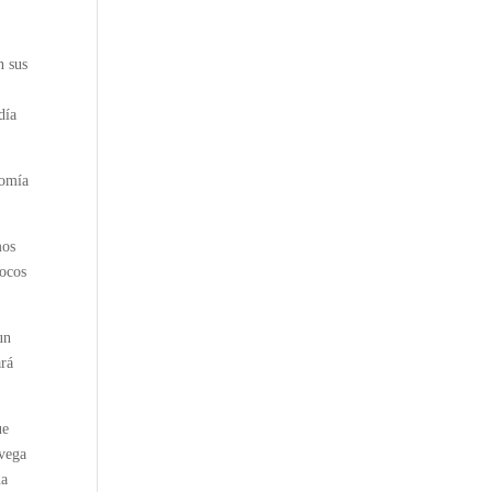
n sus
día
nomía
mos
pocos
un
ará
ue
avega
na