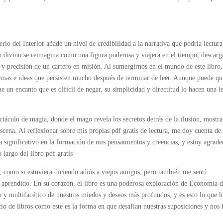
erio del Interior añade un nivel de credibilidad a la narrativa que podría lectura
 divino se reimagina como una figura poderosa y viajera en el tiempo, descarg
lo y precisión de un cartero en misión. Al sumergirnos en el mundo de este libro
emas e ideas que persisten mucho después de terminar de leer. Aunque puede qu
ene un encanto que es difícil de negar, su simplicidad y directitud lo hacen una l
ectáculo de magia, donde el mago revela los secretos detrás de la ilusión, mostr
 escena. Al reflexionar sobre mis propias pdf gratis de lectura, me doy cuenta de
 significativo en la formación de mis pensamientos y creencias, y estoy agrade
 largo del libro pdf gratis
, como si estuviera diciendo adiós a viejos amigos, pero también me sentí
ía aprendido. En su corazón, el libro es una poderosa exploración de Economía d
 multifacético de nuestros miedos y deseos más profundos, y es esto lo que l
ecio de libros como este es la forma en que desafían nuestras suposiciones y nos