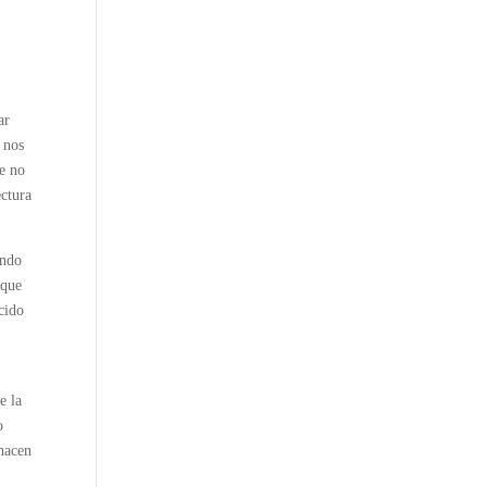
ar
, nos
e no
ectura
ando
 que
cido
e la
o
 hacen