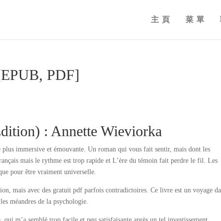
主頁
菜單
 [EPUB, PDF]
dition) : Annette Wieviorka
re plus immersive et émouvante. Un roman qui vous fait sentir, mais dont les
français mais le rythme est trop rapide et L’ère du témoin fait perdre le fil. Les
que pour être vraiment universelle.
ion, mais avec des gratuit pdf parfois contradictoires. Ce livre est un voyage d
s les méandres de la psychologie.
e, qui m’a semblé trop facile et peu satisfaisante après un tel investissement