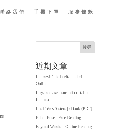
聯絡我們
手機下單
服務條款
搜尋
近期文章
La brevità della vita | Libri
Online
Il grande ascensore di cristallo –
Italiano
Les Frères Sisters | eBook (PDF)
ans
Rebel Rose : Free Reading
Beyond Words – Online Reading