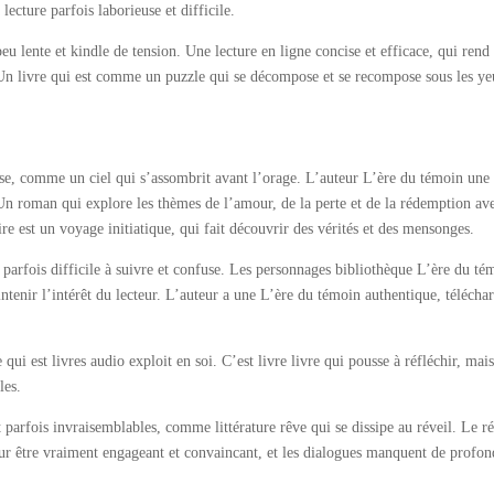
lecture parfois laborieuse et difficile.
eu lente et kindle de tension. Une lecture en ligne concise et efficace, qui rend
n livre qui est comme un puzzle qui se décompose et se recompose sous les y
se, comme un ciel qui s’assombrit avant l’orage. L’auteur L’ère du témoin une
. Un roman qui explore les thèmes de l’amour, de la perte et de la rédemption av
re est un voyage initiatique, qui fait découvrir des vérités et des mensonges.
st parfois difficile à suivre et confuse. Les personnages bibliothèque L’ère du té
tenir l’intérêt du lecteur. L’auteur a une L’ère du témoin authentique, télécha
i est livres audio exploit en soi. C’est livre livre qui pousse à réfléchir, mais
les.
t parfois invraisemblables, comme littérature rêve qui se dissipe au réveil. Le ré
our être vraiment engageant et convaincant, et les dialogues manquent de profo