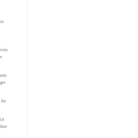
eux
 voix
ec
moin
rger
 les
cit
ndeur