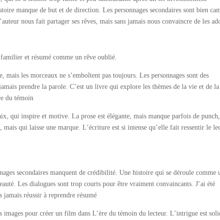
istoire manque de but et de direction. Les personnages secondaires sont bien ca
’auteur nous fait partager ses rêves, mais sans jamais nous convaincre de les ad
s familier et résumé comme un rêve oublié.
le, mais les morceaux ne s’emboîtent pas toujours. Les personnages sont des
s jamais prendre la parole. C’est un livre qui explore les thèmes de la vie et de l
re du témoin
aix, qui inspire et motive. La prose est élégante, mais manque parfois de punch
ais qui laisse une marque. L’écriture est si intense qu’elle fait ressentir le le
onnages secondaires manquent de crédibilité. Une histoire qui se déroule comme 
uté. Les dialogues sont trop courts pour être vraiment convaincants. J’ai été
ns jamais réussir à reprendre résumé
des images pour créer un film dans L’ère du témoin du lecteur. L’intrigue est soli