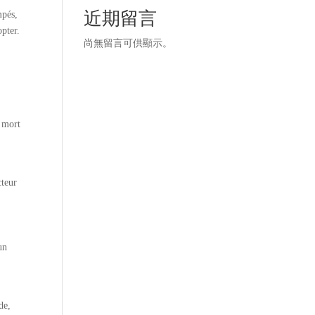
近期留言
mpés,
opter.
尚無留言可供顯示。
a mort
,
cteur
un
de,