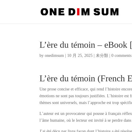
L’ère du témoin – eBook
by
onedimsum
|
10 月 25, 2025
|
未分類
|
0 comments
L’ère du témoin (French E
Une prose concise et efficace, qui rend l’histoire enco
émotions ne sont pas toujours justifiées. L’histoire est 
thèmes sont universels, mais l’approche est trop spécifi
L’auteur est un provocateur qui pousse à français réflex
l’âme humaine, où le lecteur est invité à se perdre dan
J’ai été déçu par livre façon dont l’histoire a été résolu