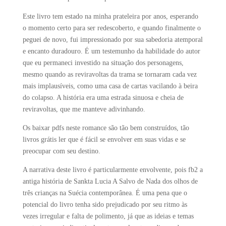
Este livro tem estado na minha prateleira por anos, esperando
o momento certo para ser redescoberto, e quando finalmente o
peguei de novo, fui impressionado por sua sabedoria atemporal
e encanto duradouro. É um testemunho da habilidade do autor
que eu permaneci investido na situação dos personagens,
mesmo quando as reviravoltas da trama se tornaram cada vez
mais implausíveis, como uma casa de cartas vacilando à beira
do colapso. A história era uma estrada sinuosa e cheia de
reviravoltas, que me manteve adivinhando.
Os baixar pdfs neste romance são tão bem construídos, tão
livros grátis ler que é fácil se envolver em suas vidas e se
preocupar com seu destino.
A narrativa deste livro é particularmente envolvente, pois fb2 a
antiga história de Sankta Lucia A Salvo de Nada dos olhos de
três crianças na Suécia contemporânea. É uma pena que o
potencial do livro tenha sido prejudicado por seu ritmo às
vezes irregular e falta de polimento, já que as ideias e temas