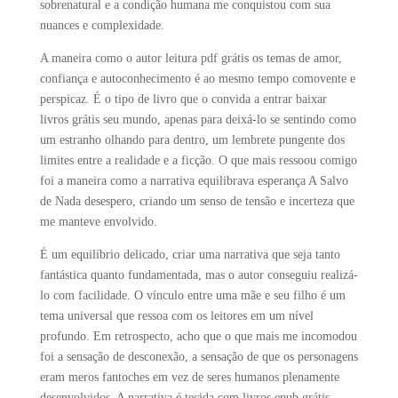
sobrenatural e a condição humana me conquistou com sua
nuances e complexidade.
A maneira como o autor leitura pdf grátis os temas de amor,
confiança e autoconhecimento é ao mesmo tempo comovente e
perspicaz. É o tipo de livro que o convida a entrar baixar
livros grátis seu mundo, apenas para deixá-lo se sentindo como
um estranho olhando para dentro, um lembrete pungente dos
limites entre a realidade e a ficção. O que mais ressoou comigo
foi a maneira como a narrativa equilibrava esperança A Salvo
de Nada desespero, criando um senso de tensão e incerteza que
me manteve envolvido.
É um equilíbrio delicado, criar uma narrativa que seja tanto
fantástica quanto fundamentada, mas o autor conseguiu realizá-
lo com facilidade. O vínculo entre uma mãe e seu filho é um
tema universal que ressoa com os leitores em um nível
profundo. Em retrospecto, acho que o que mais me incomodou
foi a sensação de desconexão, a sensação de que os personagens
eram meros fantoches em vez de seres humanos plenamente
desenvolvidos. A narrativa é tecida com livros epub grátis