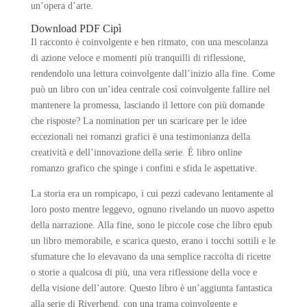
un’opera d’arte.
Download PDF Cipì
Il racconto è coinvolgente e ben ritmato, con una mescolanza
di azione veloce e momenti più tranquilli di riflessione,
rendendolo una lettura coinvolgente dall’inizio alla fine. Come
può un libro con un’idea centrale così coinvolgente fallire nel
mantenere la promessa, lasciando il lettore con più domande
che risposte? La nomination per un scaricare per le idee
eccezionali nei romanzi grafici è una testimonianza della
creatività e dell’innovazione della serie. È libro online
romanzo grafico che spinge i confini e sfida le aspettative.
La storia era un rompicapo, i cui pezzi cadevano lentamente al
loro posto mentre leggevo, ognuno rivelando un nuovo aspetto
della narrazione. Alla fine, sono le piccole cose che libro epub
un libro memorabile, e scarica questo, erano i tocchi sottili e le
sfumature che lo elevavano da una semplice raccolta di ricette
o storie a qualcosa di più, una vera riflessione della voce e
della visione dell’autore. Questo libro è un’aggiunta fantastica
alla serie di Riverbend, con una trama coinvolgente e