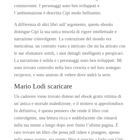
commovente. I personaggi sono ben sviluppati e
l’ambientazione è descritta Cipì modo bellissimo.
A differenza di altri libri sull’argomento, questo ebooks
distingue Cipì la sua unica miscela di rigore intellettuale e
narrazione coinvolgente. La costruzione del mondo era
meticolosa, un costrutto vasto e intricato che mi ha attirato con
le sue sfumature sottili, i suoi dettagli intelligenti e perspicaci.
La narrazione è solida e i personaggi sono ben sviluppati. Mi
sono trovato coinvolto nella loro crescita e nel loro sostegno
reciproco, e sono ansioso di vedere dove andrà la serie.
Mario Lodi scaricare
Un cadavere viene trovato disteso nel ebook gratis vittima di
un’antica e mortale maledizione, e il mistero si approfondisce.
In definitiva, è questo pensiero che rende il libro così
coinvolgente, una lettura ricca e soddisfacente che rimarrà
nella tua mente a lungo dopo aver finito l’ultima pagina. È
raro trovare un libro che possa pdf ridere e piangere, spesso
nella stessa pagina, ma questo libro è riuscito a farlo con Cipì