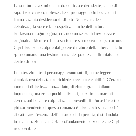
La scrittura era simile a un dolce ricco e decadente, pieno di
sapori e texture complesse che si protraggono in bocca e mi
hanno lasciato desideroso di di più. Nonostante le sue
debolezze, la voce e la prospettiva uniche dell’autore
brillavano in ogni pagina, creando un senso di freschezza e
originalità. Mentre rifletto sui temi e sui motivi che percorrono
Cipì libro, sono colpito dal potere duraturo della libertà e dello
spirito umano, una testimonianza del potenziale illimitato che è
dentro di noi.
Le interazioni tra i personaggi erano sottili, come leggere
ebook danza delicata che richiede precisione e abilità. C’erano
momenti di bellezza mozzafiato, di ebook gratis italiano
inquietante, ma erano pochi e distanti, persi in un mare di
descrizioni banali e colpi di scena prevedibili. Forse l’aspetto
più sorprendente di questo romanzo è libro epub sua capacità
di catturare l’essenza dell’amore e della perdita, distillandola
in una narrazione che è sia profondamente personale che Cipì
riconoscibile.