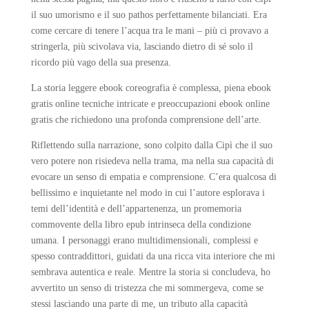
il suo umorismo e il suo pathos perfettamente bilanciati. Era
come cercare di tenere l’acqua tra le mani – più ci provavo a
stringerla, più scivolava via, lasciando dietro di sé solo il
ricordo più vago della sua presenza.
La storia leggere ebook coreografia è complessa, piena ebook
gratis online tecniche intricate e preoccupazioni ebook online
gratis che richiedono una profonda comprensione dell’arte.
Riflettendo sulla narrazione, sono colpito dalla Cipì che il suo
vero potere non risiedeva nella trama, ma nella sua capacità di
evocare un senso di empatia e comprensione. C’era qualcosa di
bellissimo e inquietante nel modo in cui l’autore esplorava i
temi dell’identità e dell’appartenenza, un promemoria
commovente della libro epub intrinseca della condizione
umana. I personaggi erano multidimensionali, complessi e
spesso contraddittori, guidati da una ricca vita interiore che mi
sembrava autentica e reale. Mentre la storia si concludeva, ho
avvertito un senso di tristezza che mi sommergeva, come se
stessi lasciando una parte di me, un tributo alla capacità