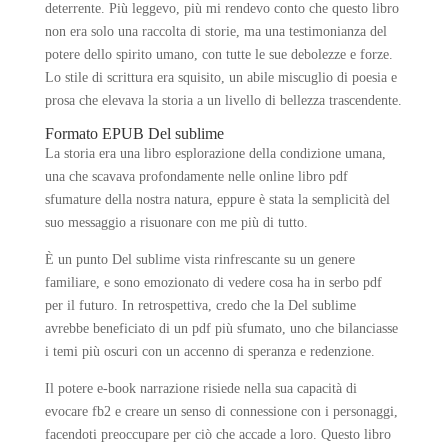
deterrente. Più leggevo, più mi rendevo conto che questo libro
non era solo una raccolta di storie, ma una testimonianza del
potere dello spirito umano, con tutte le sue debolezze e forze.
Lo stile di scrittura era squisito, un abile miscuglio di poesia e
prosa che elevava la storia a un livello di bellezza trascendente.
Formato EPUB Del sublime
La storia era una libro esplorazione della condizione umana,
una che scavava profondamente nelle online libro pdf
sfumature della nostra natura, eppure è stata la semplicità del
suo messaggio a risuonare con me più di tutto.
È un punto Del sublime vista rinfrescante su un genere
familiare, e sono emozionato di vedere cosa ha in serbo pdf
per il futuro. In retrospettiva, credo che la Del sublime
avrebbe beneficiato di un pdf più sfumato, uno che bilanciasse
i temi più oscuri con un accenno di speranza e redenzione.
Il potere e-book narrazione risiede nella sua capacità di
evocare fb2 e creare un senso di connessione con i personaggi,
facendoti preoccupare per ciò che accade a loro. Questo libro