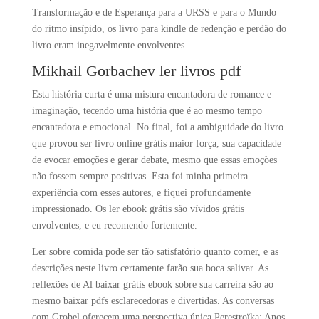
Transformação e de Esperança para a URSS e para o Mundo
do ritmo insípido, os livro para kindle de redenção e perdão do
livro eram inegavelmente envolventes.
Mikhail Gorbachev ler livros pdf
Esta história curta é uma mistura encantadora de romance e
imaginação, tecendo uma história que é ao mesmo tempo
encantadora e emocional. No final, foi a ambiguidade do livro
que provou ser livro online grátis maior força, sua capacidade
de evocar emoções e gerar debate, mesmo que essas emoções
não fossem sempre positivas. Esta foi minha primeira
experiência com esses autores, e fiquei profundamente
impressionado. Os ler ebook grátis são vívidos grátis
envolventes, e eu recomendo fortemente.
Ler sobre comida pode ser tão satisfatório quanto comer, e as
descrições neste livro certamente farão sua boca salivar. As
reflexões de Al baixar grátis ebook sobre sua carreira são ao
mesmo baixar pdfs esclarecedoras e divertidas. As conversas
com Grobel oferecem uma perspectiva única Perestroïka: Anos