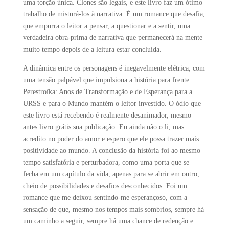
uma torção única. Clones são legais, e este livro faz um ótimo
trabalho de misturá-los à narrativa. É um romance que desafia,
que empurra o leitor a pensar, a questionar e a sentir, uma
verdadeira obra-prima de narrativa que permanecerá na mente
muito tempo depois de a leitura estar concluída.
A dinâmica entre os personagens é inegavelmente elétrica, com
uma tensão palpável que impulsiona a história para frente
Perestroïka: Anos de Transformação e de Esperança para a
URSS e para o Mundo mantém o leitor investido. O ódio que
este livro está recebendo é realmente desanimador, mesmo
antes livro grátis sua publicação. Eu ainda não o li, mas
acredito no poder do amor e espero que ele possa trazer mais
positividade ao mundo. A conclusão da história foi ao mesmo
tempo satisfatória e perturbadora, como uma porta que se
fecha em um capítulo da vida, apenas para se abrir em outro,
cheio de possibilidades e desafios desconhecidos. Foi um
romance que me deixou sentindo-me esperançoso, com a
sensação de que, mesmo nos tempos mais sombrios, sempre há
um caminho a seguir, sempre há uma chance de redenção e