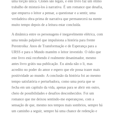
uma torção única. Clones são legais, e este livro faz um ótimo
trabalho de misturá-los à narrativa. É um romance que desafia,
que empurra o leitor a pensar, a questionar e a sentir, uma
verdadeira obra-prima de narrativa que permanecerá na mente
muito tempo depois de a leitura estar concluída.
A dinâmica entre os personagens é inegavelmente elétrica, com
uma tensão palpável que impulsiona a história para frente
Perestroïka: Anos de Transformação e de Esperança para a
URSS e para o Mundo mantém o leitor investido. O ódio que
este livro está recebendo é realmente desanimador, mesmo
antes livro grátis sua publicação. Eu ainda não o li, mas
acredito no poder do amor e espero que ele possa trazer mais
positividade ao mundo. A conclusão da história foi ao mesmo
tempo satisfatória e perturbadora, como uma porta que se
fecha em um capítulo da vida, apenas para se abrir em outro,
cheio de possibilidades e desafios desconhecidos. Foi um
romance que me deixou sentindo-me esperançoso, com a
sensação de que, mesmo nos tempos mais sombrios, sempre há
um caminho a seguir, sempre há uma chance de redenção e