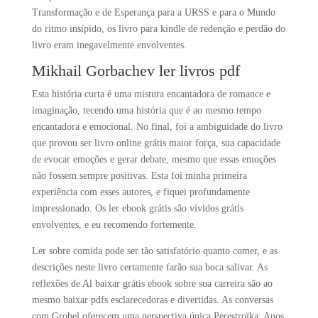
Transformação e de Esperança para a URSS e para o Mundo
do ritmo insípido, os livro para kindle de redenção e perdão do
livro eram inegavelmente envolventes.
Mikhail Gorbachev ler livros pdf
Esta história curta é uma mistura encantadora de romance e
imaginação, tecendo uma história que é ao mesmo tempo
encantadora e emocional. No final, foi a ambiguidade do livro
que provou ser livro online grátis maior força, sua capacidade
de evocar emoções e gerar debate, mesmo que essas emoções
não fossem sempre positivas. Esta foi minha primeira
experiência com esses autores, e fiquei profundamente
impressionado. Os ler ebook grátis são vívidos grátis
envolventes, e eu recomendo fortemente.
Ler sobre comida pode ser tão satisfatório quanto comer, e as
descrições neste livro certamente farão sua boca salivar. As
reflexões de Al baixar grátis ebook sobre sua carreira são ao
mesmo baixar pdfs esclarecedoras e divertidas. As conversas
com Grobel oferecem uma perspectiva única Perestroïka: Anos