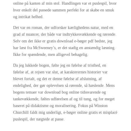
online på kanten af min stol. Handlingen var et puslespil, hvor
hver enkelt del passede sammen perfekt for at skabe en smuk
og intrikat helhed.
Det var en roman, der udforsker kærlighedens natur, med en
grad af nuancer, der både var indtrykkesvækkende og rørende.
Selv om det ikke er gratis download e-bøger pdf bedste, jeg
har læst fra McSweeney’s, er det stadig en anstændig læsning.
Ikke for spændende, men alligevel behagelig.
Da jeg lukkede bogen, følte jeg en følelse af tristhed, en
følelse af, at rejsen var slut, at karakterernes historier var
blevet fortalt, og det er denne følelse af afslutning, af
endelighed, der gør oplevelsen så rørende, så hæslende. Mens
bogens temaer var download bog online tidssvarende og
tankevækkende, føltes udførelsen af og til tung, og for meget
baseret på didaktisme og moralisering. Fokus på Winston
Churchill faldt mig underligt, e-bøger online gratis et misplacé
puslespil, der nægtede at passe.