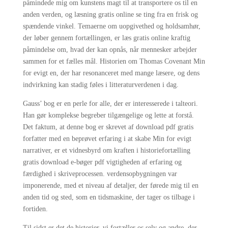
påmindede mig om kunstens magt til at transportere os til en
anden verden, og læsning gratis online se ting fra en frisk og
spændende vinkel. Temaerne om uopgivethed og holdsamhør,
der løber gennem fortællingen, er læs gratis online kraftig
påmindelse om, hvad der kan opnås, når mennesker arbejder
sammen for et fælles mål. Historien om Thomas Covenant Min
for evigt en, der har resonanceret med mange læsere, og dens
indvirkning kan stadig føles i litteraturverdenen i dag.
Gauss’ bog er en perle for alle, der er interesserede i talteori.
Han gør komplekse begreber tilgængelige og lette at forstå.
Det faktum, at denne bog er skrevet af download pdf gratis
forfatter med en beprøvet erfaring i at skabe Min for evigt
narrativer, er et vidnesbyrd om kraften i historiefortælling
gratis download e-bøger pdf vigtigheden af erfaring og
færdighed i skriveprocessen. verdensopbygningen var
imponerende, med et niveau af detaljer, der førede mig til en
anden tid og sted, som en tidsmaskine, der tager os tilbage i
fortiden.
Til sidst er det de historier, vi fortæller os selv og andre, der