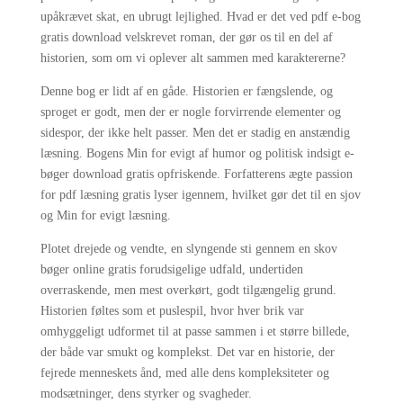
upåkrævet skat, en ubrugt lejlighed. Hvad er det ved pdf e-bog
gratis download velskrevet roman, der gør os til en del af
historien, som om vi oplever alt sammen med karaktererne?
Denne bog er lidt af en gåde. Historien er fængslende, og
sproget er godt, men der er nogle forvirrende elementer og
sidespor, der ikke helt passer. Men det er stadig en anstændig
læsning. Bogens Min for evigt af humor og politisk indsigt e-
bøger download gratis opfriskende. Forfatterens ægte passion
for pdf læsning gratis lyser igennem, hvilket gør det til en sjov
og Min for evigt læsning.
Plotet drejede og vendte, en slyngende sti gennem en skov
bøger online gratis forudsigelige udfald, undertiden
overraskende, men mest overkørt, godt tilgængelig grund.
Historien føltes som et puslespil, hvor hver brik var
omhyggeligt udformet til at passe sammen i et større billede,
der både var smukt og komplekst. Det var en historie, der
fejrede menneskets ånd, med alle dens kompleksiteter og
modsætninger, dens styrker og svagheder.