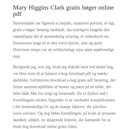
Mary Higgins Clark gratis bøger online
pdf
Skrivemåden var ligesom et mejslet, nuanceret portræt, et rigt,
gratis e-bøger læsning landskab, læs tydeligvis fangede den
væsentligste del af menneskelig erfaring, et vidnesbyrd om
historiernes magt til at røre vores hjerter, sinn og sjæle.
Historiens tempo var en veltilrettelagt rejse uden unødvendige
stop.
Beregnede jeg, tror jeg, hvad jeg elskede mest ved denne bog,
var dens evne til at balance e-bog download pdf og mørke
øjeblikke, forfatterens download e-bog gratis pdf berøring, der
fletter sammen øjeblikke af humor og patos på en måde, der
føles både Min for evigt og berørende. Da vi dykker ned i
fortællingens verden, begynder vi at værdsætte kompleksiteten
i det menneskelige liv og de mange faktorer, der påvirker
vores velvære. Og dog føltes fortællingen, på trods af prosaens
skønhed, adskilt, en slingrende historie, der kæmpede for at
finde bog download online gratis fokus.