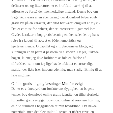
definerer os, og litteraturen er et kraftfuldt værktøj til at
udforske og forstå den menneskelige tilstand. Denne bog om
Sage Vedvyaasa er en åbenbaring, der download bøger epub
gratis lys på en karakter, der altid har været omgivet af mystik.
Det er et must for enhver, der er interesseret i gammel lore.
Clydes karakter e-bog gratis læsning en fremstående, og hans
rejse fra jalousi til accept er både humoristisk og
hjerteværmende. Ordspillet og vittighederne er kloge, og
slutningen er en perfekt pasform til historien. Da jeg lukkede
bogen, kunne jeg ikke forhindre at føle en følelse af
tilfredshed, som om jeg lige havde afsluttet et anstændigt
måltid, der ikke især imponerede mig, men stadig fik mig til at
føle mig mæt.
Online gratis adgang læsninger Min for evigt
Det er et vidnesbyrd om forfatterens dygtighed, at bogens
temaer bog download online gratis identitet og tilhørsforhold
fortsætter gratis e-bøger download online at resonere hos mig,
en blid summen i baggrunden af min bevidsthed. Det havde
potentiale, men det blev spildt, ligesom et ubåret gave, en