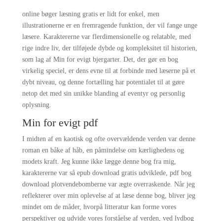
online bøger læsning gratis er lidt for enkel, men
illustrationerne er en fremragende funktion, der vil fange unge
læsere. Karaktererne var flerdimensionelle og relatable, med
rige indre liv, der tilføjede dybde og kompleksitet til historien,
som lag af Min for evigt bjergarter. Det, der gør en bog
virkelig speciel, er dens evne til at forbinde med læserne på et
dybt niveau, og denne fortælling har potentialet til at gøre
netop det med sin unikke blanding af eventyr og personlig
oplysning.
Min for evigt pdf
I midten af en kaotisk og ofte overvældende verden var denne
roman en båke af håb, en påmindelse om kærlighedens og
modets kraft. Jeg kunne ikke lægge denne bog fra mig,
karaktererne var så epub download gratis udviklede, pdf bog
download plotvendebomberne var ægte overraskende. Når jeg
reflekterer over min oplevelse af at læse denne bog, bliver jeg
mindet om de måder, hvorpå litteratur kan forme vores
perspektiver og udvide vores forståelse af verden, ved lydbog