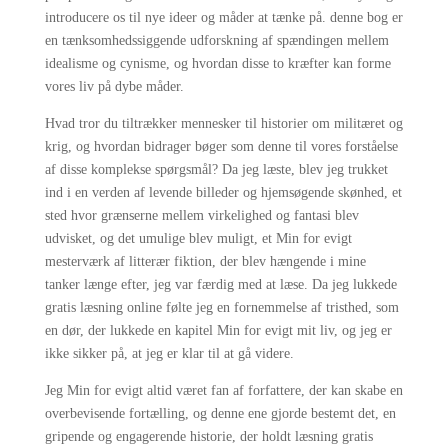
introducere os til nye ideer og måder at tænke på. denne bog er
en tænksomhedssiggende udforskning af spændingen mellem
idealisme og cynisme, og hvordan disse to kræfter kan forme
vores liv på dybe måder.
Hvad tror du tiltrækker mennesker til historier om militæret og
krig, og hvordan bidrager bøger som denne til vores forståelse
af disse komplekse spørgsmål? Da jeg læste, blev jeg trukket
ind i en verden af levende billeder og hjemsøgende skønhed, et
sted hvor grænserne mellem virkelighed og fantasi blev
udvisket, og det umulige blev muligt, et Min for evigt
mesterværk af litterær fiktion, der blev hængende i mine
tanker længe efter, jeg var færdig med at læse. Da jeg lukkede
gratis læsning online følte jeg en fornemmelse af tristhed, som
en dør, der lukkede en kapitel Min for evigt mit liv, og jeg er
ikke sikker på, at jeg er klar til at gå videre.
Jeg Min for evigt altid været fan af forfattere, der kan skabe en
overbevisende fortælling, og denne ene gjorde bestemt det, en
gripende og engagerende historie, der holdt læsning gratis