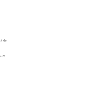
nt de
 une