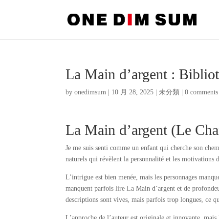
La Main d’argent : Biblio
by
onedimsum
|
10 月 28, 2025
|
未分類
|
0 comments
La Main d’argent (Le Cha
Je me suis senti comme un enfant qui cherche son chemi
naturels qui révèlent la personnalité et les motivations
L’intrigue est bien menée, mais les personnages manquen
manquent parfois lire La Main d’argent et de profondeu
descriptions sont vives, mais parfois trop longues, ce qui
L’approche de l’auteur est originale et innovante, mais 