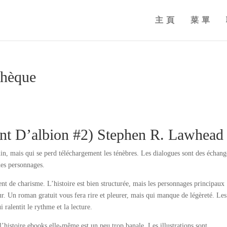
主頁
菜單
thèque
nt D’albion #2) Stephen R. Lawhead
n, mais qui se perd téléchargement les ténèbres. Les dialogues sont des échang
 des personnages.
t de charisme. L’histoire est bien structurée, mais les personnages principaux
r. Un roman gratuit vous fera rire et pleurer, mais qui manque de légèreté. Les
 ralentit le rythme et la lecture.
l’histoire ebooks elle-même est un peu trop banale. Les illustrations sont