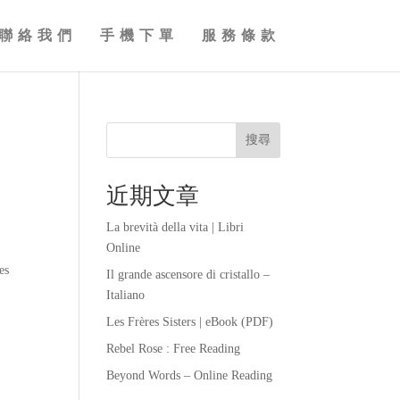
聯絡我們
手機下單
服務條款
搜尋
近期文章
La brevità della vita | Libri
Online
es
Il grande ascensore di cristallo –
Italiano
Les Frères Sisters | eBook (PDF)
Rebel Rose : Free Reading
Beyond Words – Online Reading