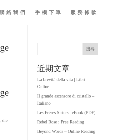
聯絡我們
手機下單
服務條款
age
搜尋
近期文章
La brevità della vita | Libri
Online
age
Il grande ascensore di cristallo –
Italiano
Les Frères Sisters | eBook (PDF)
, die
Rebel Rose : Free Reading
Beyond Words – Online Reading