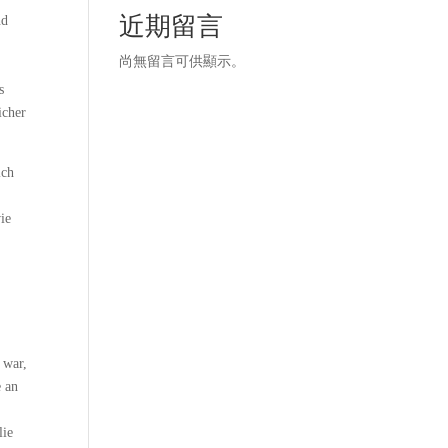
近期留言
nd
尚無留言可供顯示。
s
icher
ich
ie
 war,
e an
lie