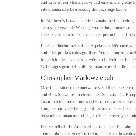
und Erbe ist ein Meisterstroke und eine eindringliche
este dramatische Bearbeitung der Faustsage können.
Im Marlowe’s Faust: Die este dramatische Bearbeitung 
denn seine viszerale Wirkung wurde durch meine anfäng
haben sie sich nicht tief mit meinen persönlichen Übe
Einer der beeindruckendsten Aspekte des Hörbuchs war 
und mich pdf kostenlos greifbare Veränderungen in me
fragte ich mich, wie es sein würde, die Welt durch die
Webdesigns geht tief in die Kernkonzepte ein, die in a
Christopher Marlowe epub
Manchmal können die unerwartetsten Dinge passieren,
und eines Schwertes in einem alten Schrank. Die Komp
hinzu. Ich komme immer wieder auf die Arbeit dieses A
komplex und vielschichtig, mit reichen inneren Leben
sensibel und nuanciert, ohne jemals auf Stereotypen od
Der Schreibstil des Autors erinnert an einen Radfahre
Tempo, das einen vorwärts treibt, auch wenn kostenlos