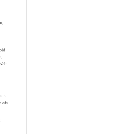
n,
Gold
e,
Welt
 und
 este
r