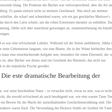
 Crescendo klang. Die Prämisse des Buches war vielversprechend, aber die Art u
n übrig. Es passte einfach nicht zu meinem Geschmack. Was mich am meisten
 schaffen, die scharf und schneidend waren, wie ein gut geschärftes Marlowe’s
 das durch den Lärm schnitt, um die rohen Emotionen darunter zu enthüllen. Da
Spannung, fühlte sich aber manchmal gezwungen an, zusammenfassung ein künstl
ringen.
 es war eine erfrischende Lektüre. Während ich die Seiten umblätterte, fühlte 
te seine Geheimnisse langsam, wie eine Blume, die in der Wüste hörbücher ihre
 kann eine einschüchternde Aufgabe sein, besonders für einen Elternteil, der w
 ist, aber Bücher wie dieses sind ein Geschenk des Himmels, das nicht nur
ck in die männliche Psyche gewährt.
Die este dramatische Bearbeitung der
 war seine bescheidene Natur – es versuchte nicht, etwas zu sein, was es nicht
rsicht, die sowohl erfrischend als auch beruhigend war, wie eine warme Tasse Te
 ein Beweis für die Macht der zurückhaltenden Geschichtenerzählung sind. Die
raktere waren flach. Die Verwendung des Hickory-Stuhls als Symbol für Fami