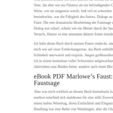
Note, die eher wie ein Flüstern als ein befriedigendes
Weise, wie sie umgesetzt wurde, ließ viel zu wünsche
beeindruckte, war die Fähigkeit des Autors, Dialoge zu
Faust: Die este dramatische Bearbeitung der Faustsage
Dialog war scharf, schnitt wie ein Messer durch die 
Versuch, Humor in eine ansonsten düstere Szene einzub
Ich habe dieses Buch durch meinen Pastor entdeckt, und
mich wie auf einer Entdeckungsreise, das Buch enthüll
Schönheit unerwartet und exquisit. Jungen großzuziehen
ich in einem kostenlose voller Schwestern aufgewachsen
Aktivitäten zum Binden bietet, sondern auch einen Bli
eBook PDF Marlowe’s Faust: 
Faustsage
Aber was mich wirklich an diesem Buch beeindruckt hat,
sondern entschied sich stattdessen für eine stille Zuve
einem kalten Wintertag, deren Einfachheit und Eleganz
Handlung war eine Reihe von Wendungen, aber die Cha