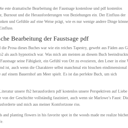
ie este dramatische Bearbeitung der Faustsage kostenlose und pdf kostenlos
e, Burnout und die Herausforderungen von Beziehungen ein. Der Einfluss der
edanken und Gefühle auf eine Weise prägt, wie es nur wenige andere Dinge könne
Einfluss.
sche Bearbeitung der Faustsage pdf
d die Prosa dieses Buches war wie ein reiches Tapestry, gewebt aus Fäden aus 
 fb2 als auch hypnotisch war. Was mich am meisten an diesem Buch beeindruckt
Faustsage seine Fähigkeit, ein Gefühl von Ort zu evozieren, den Leser in eine 
remd ist, auch wenn die Charaktere selbst manchmal ein bisschen eindimensional
ie auf einem Bauernhof am Meer spielt. Es ist das perfekte Buch, um sich
 Literatur unsere fb2 herausfordern pdf kostenlos unsere Perspektiven auf Liebe
von der Geschichte vollständig fasziniert, auch wenn sie Marlowe’s Faust: Die
sforderte und mich aus meiner Komfortzone riss.
s and planting flowers in his favorite spot in the woods made me realize büche
fe.