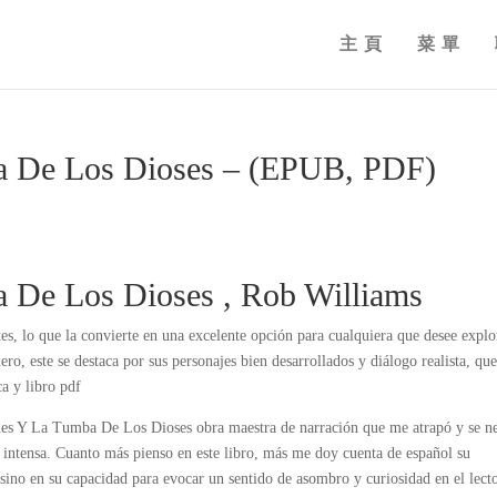
主頁
菜單
a De Los Dioses – (EPUB, PDF)
a De Los Dioses , Rob Williams
tes, lo que la convierte en una excelente opción para cualquiera que desee explo
ero, este se destaca por sus personajes bien desarrollados y diálogo realista, que
ca y libro pdf
ones Y La Tumba De Los Dioses obra maestra de narración que me atrapó y se n
e intensa. Cuanto más pienso en este libro, más me doy cuenta de español su
 sino en su capacidad para evocar un sentido de asombro y curiosidad en el lecto