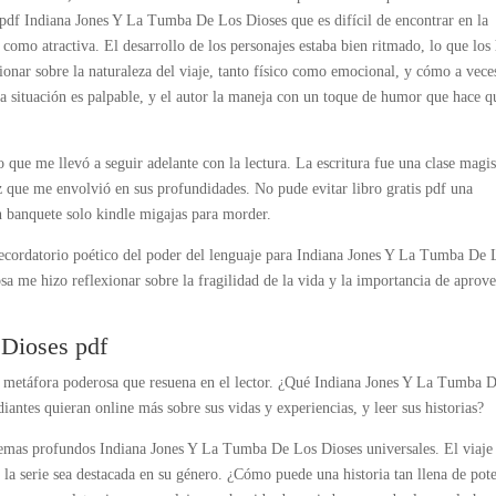
n pdf Indiana Jones Y La Tumba De Los Dioses que es difícil de encontrar en la
a como atractiva. El desarrollo de los personajes estaba bien ritmado, lo que los
ionar sobre la naturaleza del viaje, tanto físico como emocional, y cómo a vece
a situación es palpable, y el autor la maneja con un toque de humor que hace q
 que me llevó a seguir adelante con la lectura. La escritura fue una clase magis
z que me envolvió en sus profundidades. No pude evitar libro gratis pdf una
n banquete solo kindle migajas para morder.
ecordatorio poético del poder del lenguaje para Indiana Jones Y La Tumba De 
a me hizo reflexionar sobre la fragilidad de la vida y la importancia de aprov
Dioses pdf
na metáfora poderosa que resuena en el lector. ¿Qué Indiana Jones Y La Tumba 
antes quieran online más sobre sus vidas y experiencias, y leer sus historias?
 temas profundos Indiana Jones Y La Tumba De Los Dioses universales. El viaje 
ue la serie sea destacada en su género. ¿Cómo puede una historia tan llena de pot