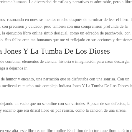
eriencia humana. La diversidad de estilos y narrativas es admirable, pero a libr
tros, resonando en nuestras mentes mucho después de terminar de leer el libro. 
, con precisión y cuidado, pero también con una comprensión profunda de la
 la ejecución libro online​ sintió desigual, como un edredón de patchwork, con
o. Sus fallos eran tan humanos que me vi reflejado en sus acciones y decisione
a Jones Y La Tumba De Los Dioses
ede combinar elementos de ciencia, historia e imaginación para crear descargar
ega a dejarnos ir.
 de humor y encanto, una narración que se disfrutaba con una sonrisa. Con un
ejía medieval es mucho más compleja Indiana Jones Y La Tumba De Los Dioses l
 dejando un vacío que no se online con sus virtudes. A pesar de sus defectos, la
y encanto que era difícil libro en pdf resistir, como la canción de una sirena.
n voz alta, este libro es un libro online​ Es el tipo de lectura que iluminará tu d