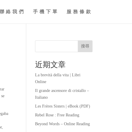
聯絡我們
手機下單
服務條款
搜尋
近期文章
La brevità della vita | Libri
Online
rar
Il grande ascensore di cristallo –
 se
Italiano
Les Frères Sisters | eBook (PDF)
egaba
Rebel Rose : Free Reading
Beyond Words – Online Reading
r,