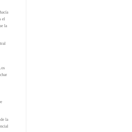
 hacía
s el
ue la
tral
Los
echar
De
de la
encial