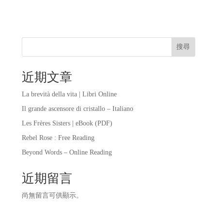
搜尋
近期文章
La brevità della vita | Libri Online
Il grande ascensore di cristallo – Italiano
Les Frères Sisters | eBook (PDF)
Rebel Rose : Free Reading
Beyond Words – Online Reading
近期留言
尚無留言可供顯示。