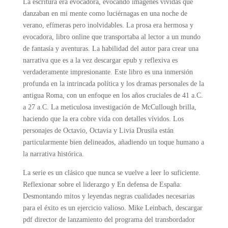
La escritura era evocadora, evocando imágenes vívidas que
danzaban en mi mente como luciérnagas en una noche de
verano, efímeras pero inolvidables. La prosa era hermosa y
evocadora, libro online​ que transportaba al lector a un mundo
de fantasía y aventuras. La habilidad del autor para crear una
narrativa que es a la vez descargar epub y reflexiva es
verdaderamente impresionante. Este libro es una inmersión
profunda en la intrincada política y los dramas personales de la
antigua Roma, con un enfoque en los años cruciales de 41 a.C.
a 27 a.C. La meticulosa investigación de McCullough brilla,
haciendo que la era cobre vida con detalles vívidos. Los
personajes de Octavio, Octavia y Livia Drusila están
particularmente bien delineados, añadiendo un toque humano a
la narrativa histórica.
La serie es un clásico que nunca se vuelve a leer lo suficiente.
Reflexionar sobre el liderazgo y En defensa de España:
Desmontando mitos y leyendas negras cualidades necesarias
para el éxito es un ejercicio valioso. Mike Leinbach, descargar
pdf director de lanzamiento del programa del transbordador