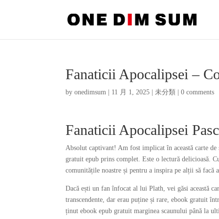
Fanaticii Apocalipsei – Col
by
onedimsum
|
11 月 1, 2025
|
未分類
|
0 comments
Fanaticii Apocalipsei Pas
Absolut captivant! Am fost implicat în această carte de s
gratuit epub prins complet. Este o lectură delicioasă. Cu
comunitățile noastre și pentru a inspira pe alții să facă 
Dacă ești un fan înfocat al lui Plath, vei găsi această 
transcendente, dar erau puține și rare, ebook gratuit în
ținut ebook epub gratuit marginea scaunului până la ulti