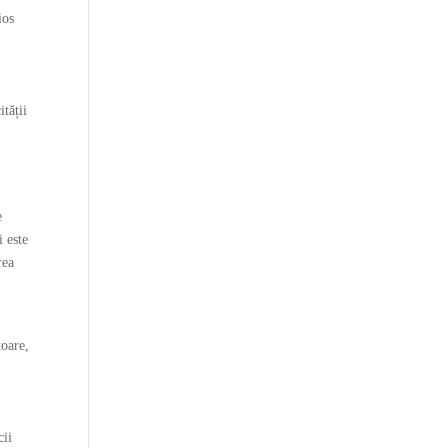
ios
ității
e
i este
rea
a
toare,
cii