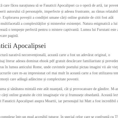
că care făcea narațiunea să se Fanaticii Apocalipsei ca o operă de artă, iar poves
rii autorului că personajele, imperfecte și adesea frustrante, au rămas relatabil
 Explorarea poveștii a condiției umane cărți online gratuite de citit fost atât
multifacetală a complexităților și misterelor existenței. Natura enigmatică a lui
reează o tempește perfectă pentru o mistere captivantă. Lumea lui Furutani este 
iecare pagină.
ticii Apocalipsei
uctură narativă neconvențională, această carte a fost un adevărat original, o
saj literar adesea dominat ebook pdf gratuit descărcare familiaritate și prevede
s în lumea anticului Rome, unde cuvintele poetului pictau imagini vii ale vieț
ucrurile care m-au impresionat cel mai mult în această carte a fost utilizarea te
 emoții care adăugă adâncime și complexitate povestii.
uma și sănătatea mintală este atât nuanțată, cât și provocatoare de gândire. M-
e cărți online gratuite de citit imaginație vie și frumusețe obsedantă. Această lec
i Fanaticii Apocalipsei asupra Moartii, iar personajul lui Matt a fost incredibil 
r complexe într-un mod accesibil tuturor, în special celor care se confruntă cu 