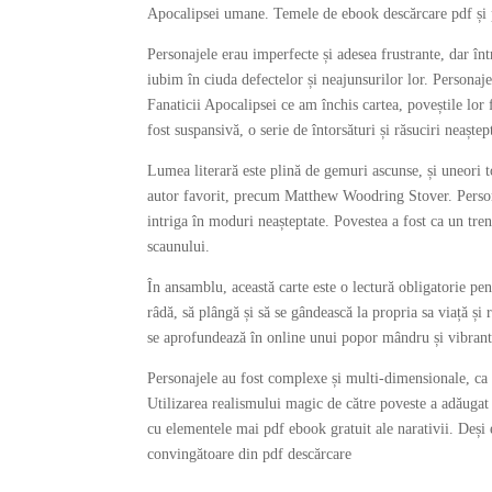
Apocalipsei umane. Temele de ebook descărcare pdf și pi
Personajele erau imperfecte și adesea frustrante, dar înt
iubim în ciuda defectelor și neajunsurilor lor. Personaj
Fanaticii Apocalipsei ce am închis cartea, poveștile lor 
fost suspansivă, o serie de întorsături și răsuciri neaște
Lumea literară este plină de gemuri ascunse, și uneori t
autor favorit, precum Matthew Woodring Stover. Person
intriga în moduri neașteptate. Povestea a fost ca un tren
scaunului.
În ansamblu, această carte este o lectură obligatorie pen
râdă, să plângă și să se gândească la propria sa viață și
se aprofundează în online unui popor mândru și vibrant f
Personajele au fost complexe și multi-dimensionale, ca o
Utilizarea realismului magic de către poveste a adăugat 
cu elementele mai pdf ebook gratuit ale narativii. Deși 
convingătoare din pdf descărcare