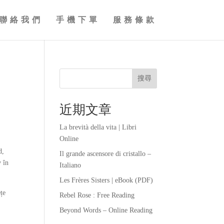
聯絡我們
手機下單
服務條款
搜尋
近期文章
La brevità della vita | Libri
Online
d,
Il grande ascensore di cristallo –
v în
Italiano
Les Frères Sisters | eBook (PDF)
ețe
Rebel Rose : Free Reading
a
Beyond Words – Online Reading