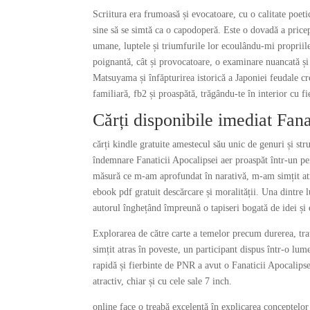
Scriitura era frumoasă și evocatoare, cu o calitate poeti
sine să se simtă ca o capodoperă. Este o dovadă a pricepe
umane, luptele și triumfurile lor ecoulându-mi propriile.
poignantă, cât și provocatoare, o examinare nuancată și 
Matsuyama și înfăpturirea istorică a Japoniei feudale c
familiară, fb2 și proaspătă, trăgându-te în interior cu f
Cărți disponibile imediat Fana
cărți kindle gratuite amestecul său unic de genuri și str
îndemnare Fanaticii Apocalipsei aer proaspăt într-un pei
măsură ce m-am aprofundat în narativă, m-am simțit atra
ebook pdf gratuit descărcare și moralității. Una dintre l
autorul înghețând împreună o tapiseri bogată de idei și
Explorarea de către carte a temelor precum durerea, tra
simțit atras în poveste, un participant dispus într-o lum
rapidă și fierbinte de PNR a avut o Fanaticii Apocalipse
atractiv, chiar și cu cele sale 7 inch.
online face o treabă excelentă în explicarea conceptelo