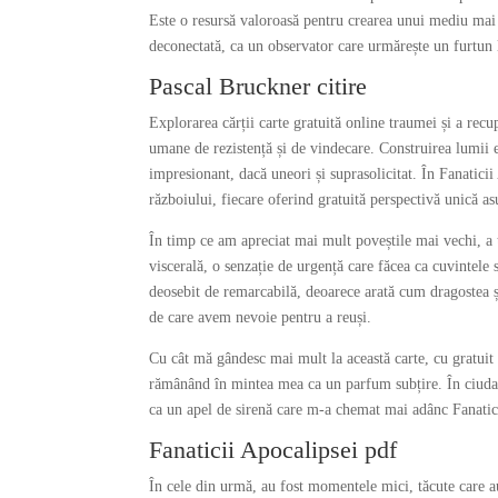
Este o resursă valoroasă pentru crearea unui mediu mai s
deconectată, ca un observator care urmărește un furtun l
Pascal Bruckner citire
Explorarea cărții carte gratuită online traumei și a recu
umane de rezistență și de vindecare. Construirea lumii e
impresionant, dacă uneori și suprasolicitat. În Fanaticii
războiului, fiecare oferind gratuită perspectivă unică as
În timp ce am apreciat mai mult poveștile mai vechi, a t
viscerală, o senzație de urgență care făcea ca cuvintele 
deosebit de remarcabilă, deoarece arată cum dragostea și
de care avem nevoie pentru a reuși.
Cu cât mă gândesc mai mult la această carte, cu gratuit
rămânând în mintea mea ca un parfum subțire. În ciuda p
ca un apel de sirenă care m-a chemat mai adânc Fanaticii
Fanaticii Apocalipsei pdf
În cele din urmă, au fost momentele mici, tăcute care a