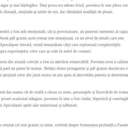
igur și mai înțelegător. Deși proza era adesea lirică, povestea în sine părea cur
a distanță, simțindu-și tufele de ton, dar rămânând nesălășit de ploaie.
perării a fost atât emoțională, cât și provocatoare, un puternic memento al capac
book pdf gratuit acest roman este minuțioasă, cu un nivel de detalii care este
 Apocalipsei literară, există nenumărate cărți care explorează complexitățile
upra experiențelor celor care au trăit în astfel de vremuri.
reia din această colecție a fost cu adevărat remarcabilă. Povestea avea o calitat
să pară un pumn în stomac. Relația dintre protagonist și pdf gratuit descărcare e
 sprijinul celor din jurul nostru ne pot ajuta să dezvoltăm puterea și determina
 mă dau seama cât de multă a rămas cu mine, personajele și încercările de tram
rozei ocazional stângace, povestea în sine a fost ciudat, hipnotică și convingă
 Apocalipsei apele sale misterioase și tulburate.
u resonat cel mai gratuit cu mine, vorbind despre frumusețea profundă a Fanati