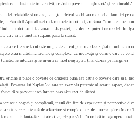
erdere au fost tinte în narativă, creând o poveste emoționantă și relaționabilă.
r-un fel relatabile și umane, ca niște prieteni vechi sau membri ai familiei pe ca
ele, la Fanaticii Apocalipsei ca fantomele trecutului, au rămas în mintea mea mu
fiind un amintitor dulce-amar al dragostei, pierderii și puterii memoriei. Intriga
ptate care m-au ținut în suspans până la sfârșit.
ot ceea ce trebuie făcut este un pic de curenț pentru a ebook gratuit online un 
ajele erau multidimensionale și complexe, cu motivații și dorințe care au cond
 turistic, se întorcea și se învârti în mod neașteptat, ținându-mă pe marginea
tru oricine îi place o poveste de dragoste bună sau căuta o poveste care să îl fac
 relații. Povestea lui Naples ’44 este un exemplu puternic al acestui aspect, deoa
orțat să supraviețuiască într-un oraș răsturnat de război.
 tapiserie bogată și complicată, țesută din fire de experiențe și perspective div
o stratificare captivantă de adâncime și complexitate, deși uneori părea în confl
elementele de fantaziă sunt atractive, ele par să fie în umbră în fața operei mai