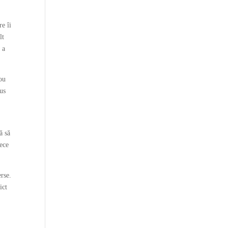
re îi
lt
 a
nou
us
ă să
rece
erse.
ict