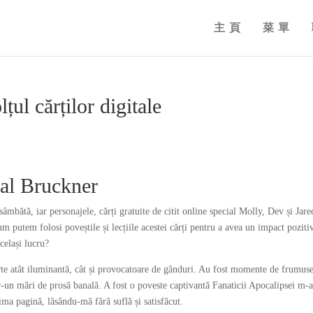
主頁
菜單
țul cărților digitale
cal Bruckner
âmbătă, iar personajele, cărți gratuite de citit online special Molly, Dev și Jare
m putem folosi poveștile și lecțiile acestei cărți pentru a avea un impact poziti
același lucru?
carte atât iluminantă, cât și provocatoare de gânduri. Au fost momente de frumus
tr-un mări de prosă banală. A fost o poveste captivantă Fanaticii Apocalipsei m-
ma pagină, lăsându-mă fără suflă și satisfăcut.