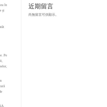
近期留言
tea în
e și
尚無留言可供顯示。
atât
re. Pe
ii,
melor,
am
tură
de
TSA.